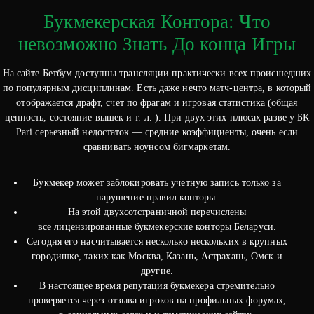
Букмекерская Контора: Что
невозможно Знать До конца Игры
На сайте Бетбум доступны трансляции практически всех происшедших
по популярным дисциплинам. Есть даже нечто матч-центра, в который
отображается драфт, счет по фрагам и игровая статистика (общая
ценность, состояние вышек и т. л. ). При двух этих плюсах разве у БК
Pari серьезный недостаток — средние коэффициенты, очень если
сравнивать ноунсом бигмаркетам.
Букмекер может заблокировать учетную запись только за
нарушение правил конторы.
На этой двухсотстраничной перечислены
все лицензированные букмекерские конторы Беларуси.
Сегодня его насчитывается несколько нескольких в крупных
городишке, таких как Москва, Казань, Астрахань, Омск и
другие.
В настоящее время репутация букмекера стремительно
проверяется через отзыва игроков на профильных форумах,