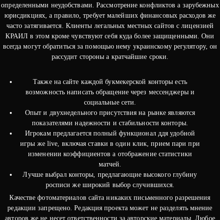
определенными неудобствами. Рассмотрение конфликтов а зарубежных
юрисдикциях, а правило, требует малейших финансовых расходов же
часто затягивается. Клиенты легальных местных сайтов с лицензией
КРАИЛ в этом кроме чувствуют себя куда более защищенными. Они
всегда могут обратиться за помощью нему украинскому регулятору, он
рассудит стороны а кратчайшие сроки.
Также на сайте каждой букмекерской конторы есть
возможность написать обращение через мессенджеры и
социальные сети.
Опыт и двухнедельного присутствия на рынке являются
показателями надежности и стабильности конторы.
Игрокам предлагается полный функционал ддя удобной
игры же live, включая ставки в один клик, прием пари при
изменении коэффициентов а отображение статистики
матчей.
Лучше выбрал конторы, предлагающие высокого глубину
росписи же широкий выбор случившихся.
Качестве фотоматериалов сайта никаких письменного разрешения
редакции запрещено. Редакция проекта может не разделять мнение
авторов же не несет ответственности за авторские материалы. Любое