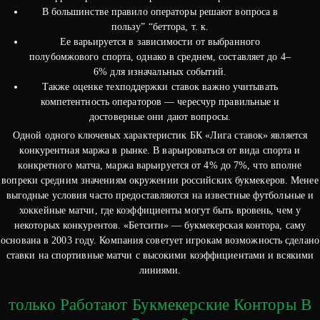
В большинстве правило операторы решают вопроса в
пользу” “беттора, т. к.
Ее варьируется в зависимости от выбранного
полубомжового спорта, однако в среднем, составляет до 4–
6% для изначальных событий.
Также оценке техподдержки ставок важно учитывать
компетентность операторов — чересчур правильные и
достоверные они дают вопросы.
Одной одного ключевых характеристик БК «Лига ставок» является
конкурентная маржа в рынке. В варьироваться от вида спорта и
конкретного матча, маржа варьируется от 4% до 7%, что вполне
вопреки средним значениям окружении российских букмекеров. Менее
выгодные условия часто предоставляются на известные футбольные и
хоккейные матчи, где коэффициенты могут быть вровень, чем у
некоторых конкурентов. «Бетсити» — букмекерская контора, саму
основана в 2003 году. Компания советует игрокам возможность сделано
ставки на спортивные матчи с высокими коэффициентами и всякими
линиями.
только Работают Букмекерские Конторы В