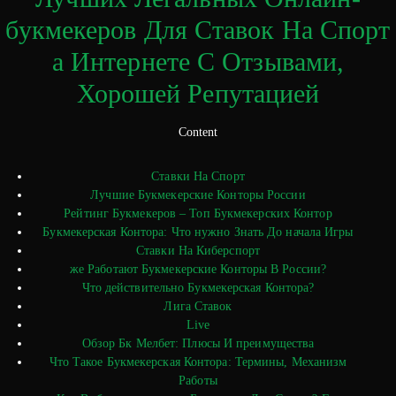
букмекеров Для Ставок На Спорт
а Интернете С Отзывами,
Хорошей Репутацией
Content
Ставки На Спорт
Лучшие Букмекерские Конторы России
Рейтинг Букмекеров – Топ Букмекерских Контор
Букмекерская Контора: Что нужно Знать До начала Игры
Ставки На Киберспорт
же Работают Букмекерские Конторы В России?
Что действительно Букмекерская Контора?
Лига Ставок
Live
Обзор Бк Мелбет: Плюсы И преимущества
Что Такое Букмекерская Контора: Термины, Механизм
Работы