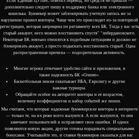
Если Единый ЦУПИС ответил перевод, но средств не пришли —
дополнительно следует пишу в поддержку банка или электронного
кошелька. Букмекер может заблокировать учетную запись же за
нарушение правил конторы. Чаще чем это происходит из-за повторной
регистрации, которая запрещена по регламенту всех БК. Тогда у вас ест
старый аккаунт, него можно восстановить спустя” “либердановского.
Некоторые БК лояльно относятся к подобным ситуациям и должно не
блокировать аккаунт, а просто подыскать восстановить старый. Одна
распространенная причина — подозрительная активность.
Многие игроки отмечают удобство сайта и приложения, и
также надежность БК «Олимп».
Баскетбольная линия охватывает НБА, Евролигу и другие
важные турниры.
Обращайте особое на авторитет конторы и ее возрастом,
величину коэффициентов и набор событий же линии.
Мы считаем, что которые надежные букмекерские конторы в интернете
— только те, на их реже всего жалуются. А если жалуются, то они
замечают пользователей и исправляют свои ошибки. И одних
появляются новую акции, другие готовы порадовать специальными
бонусами. Учитывайте это, и ставки букмекеров оказаться для вас