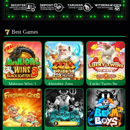
Best Games
Mahjong Wins 3
Almighty Zeus Wilds™
Lucky Twins Nexus