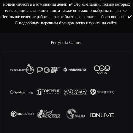
мошенничества а отмывания денег. ✔️ Это компании, только которых
есть официальная лицензия, а также они давно выбраны на рынке.
Легальное ведение работы – залог быстрого решать любого вопроса. ✔️
С подробным перечнем брендов легко изучить на сайте.
Penyedia Games