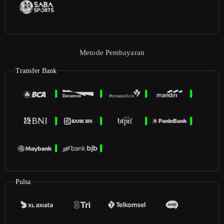
Metode Pembayaran
Transfer Bank
Pulsa