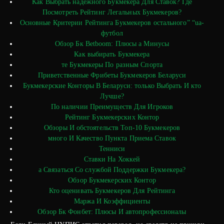
Как Выбрать надежного Букмекера Для Ставок? Где
Посмотреть Рейтинг Легальных Букмекеров?
Основные Критерии Рейтинга Букмекеров остального” “ua-
футбол
Обзор Бк Betboom: Плюсы а Минусы
Как выбирать Букмекера
те Букмекеры По разным Спорта
Приветственные Фрибеты Букмекеров Беларуси
Букмекерские Конторы В Беларуси: только Выбрать И кто
Лучше?
По наличии Преимуществ Для Игроков
Рейтинг Букмекерских Контор
Обзоры И обстоятельств Топ-10 Букмекеров
много И Качество Пункта Приема Ставок
Тенниси
Ставки На Хоккей
а Связаться Со службой Поддержки Букмекера?
Обзор Букмекерских Контор
Кто оценивать Букмекеров Для Рейтинга
Маржа И Коэффициенты
Обзор Бк Фонбет: Плюсы И автопрофессионалы