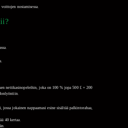
a voittojen nostamisessa.
ii?
assa.
a.
ksen nettikasinopeleihin, joka on 100 % jopa 500 £ + 200
donlyöntiin.
 jossa jokainen nappaamasi esine sisältää palkintorahaa,
.
ää 40 kertaa.
än.