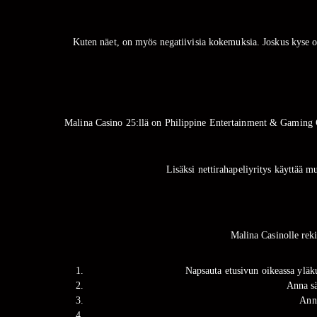
Kuten näet, on myös negatiivisia kokemuksia. Joskus kyse on
Malina Casino 25:llä on Philippine Entertainment & Gaming
Lisäksi nettirahapeliyritys käyttää m
Malina Casinolle reki
Napsauta etusivun oikeassa yläku
Anna sä
Anna