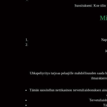
Suositukseni: Koe tilin 
Mi
Naps
J
Uhkapeliyritys tarjoaa pelaajille mahdollisuuden saada 
ilmaiskierr
Tämän suositellun nettikasinon tervetuliaisbonuksen ain
Tervetuliais
Tä