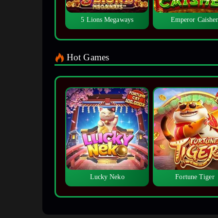
5 Lions Megaways
Emperor Caishe
Hot Games
Lucky Neko
Fortune Tiger