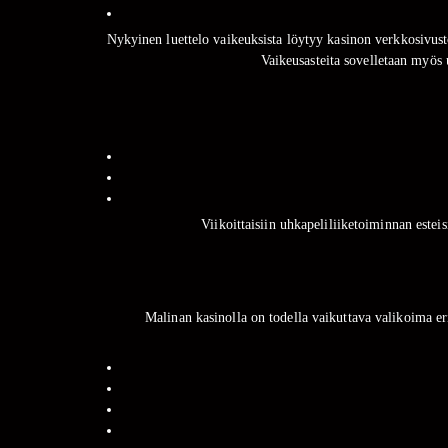
Nykyinen luettelo vaikeuksista löytyy kasinon verkkosivustol
Vaikeusasteita sovelletaan myös u
Viikoittaisiin uhkapeliliiketoiminnan esteisi
Malinan kasinolla on todella vaikuttava valikoima eril