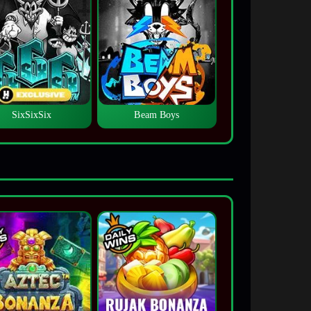
SixSixSix
Beam Boys