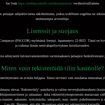
lue lisää
https://malinacasinofi.com/kotiutustavat/
verkkosivuillamme
 pelaajan subjektiivisesta näkökulmasta, joskus todellinen ongelma tai teknin
suotuisampia arvosteluja.
Lisenssit ja suojaus
 Companyn (PAGCOR) myöntämä lisenssi, lupanumero 22-0025. Tämä on hyväma
ja todistaa tämän nettirahapeliyrityksen luotettavuuden.
uita edistyneitä tietoturvamenetelmiä varmistaakseen pelaajien henkilötietojen j
Miten voin rekisteröidä tilin kasinolle?
steröityminen on erittäin helppoa. Sinun tarvitsee vain noudattaa muutamaa yk
lmassa olevaa ‘Rekisteröidy’-painiketta ja valitse tervetuliaisbonuksesi (kasin
hköpostiosoitteesi ja salasanasi. Jatka rekisteröitymisprosessin seuraavaan vai
 etunimi, sukunimi, syntymäaika, sukupuoli, maa, osoite, puhelinnumero ja 
Luo tili. Huomaa, että alle 18-vuotiaat eivät voi rekisteröityä kasinolle.