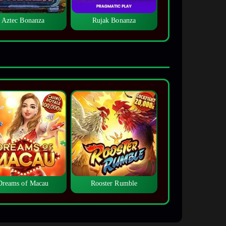
Aztec Bonanza
Rujak Bonanza
Dreams of Macau
Rooster Rumble