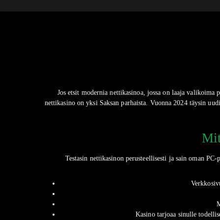
Jos etsit modernia nettikasinoa, jossa on laaja valikoima p
nettikasino on yksi Saksan parhaista. Vuonna 2024 täysin uudis
Mit
Testasin nettikasinon perusteellisesti ja sain oman PC
Verkkosivu
M
Kasino tarjoaa sinulle todelli