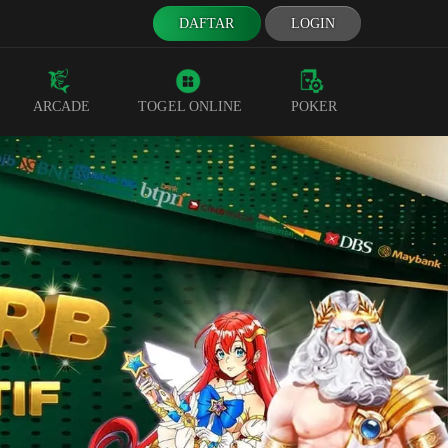
DAFTAR
LOGIN
ARCADE
TOGEL ONLINE
POKER