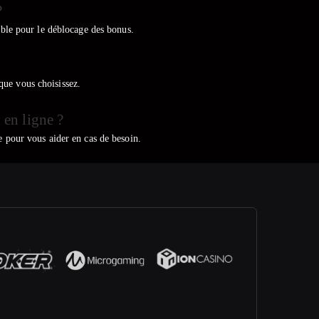
?
table pour le déblocage des bonus.
 que vous choisissez.
 en ligne ?
e pour vous aider en cas de besoin.