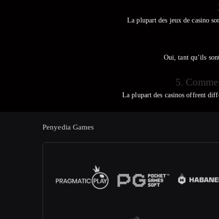
La plupart des jeux de casino son
Oui, tant qu’ils son
5. Comment
La plupart des casinos offrent dif
Penyedia Games