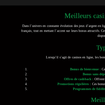
Meilleurs casi
Dans l’univers en constante évolution des jeux d’argent en lig
français, tout en mettant l’accent sur leurs bonus attractifs. 
dispo
Typ
Lorsqu’il s’agit de casinos en ligne, les bo
Bonus de bienvenue :
Ce 
Bonus sans dép
Offres de cashback :
Offrent 
Promotions régulières :
Ces bonus 
Programmes de fidélit
Meill