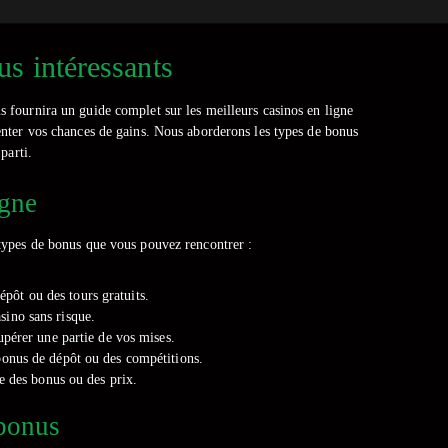
us intéressants
us fournira un guide complet sur les meilleurs casinos en ligne
gmenter vos chances de gains. Nous aborderons les types de bonus
parti.
igne
x types de bonus que vous pouvez rencontrer :
pôt ou des tours gratuits.
sino sans risque.
pérer une partie de vos mises.
 bonus de dépôt ou des compétitions.
e des bonus ou des prix.
 bonus