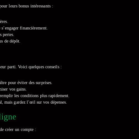
pour leurs bonus intéressants :
ères.
 s’engager financièrement.
 pertes.
us de dépôt.
ur parti. Voici quelques conseils :
tre pour éviter des surprises.
iser vos gains.
remplir les conditions plus rapidement.
, mais gardez l’œil sur vos dépenses.
ligne
 de créer un compte :