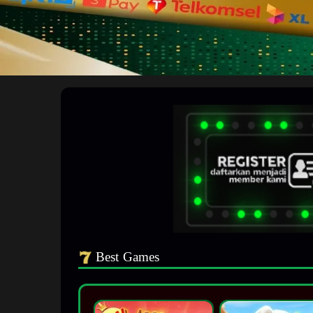
Best Games