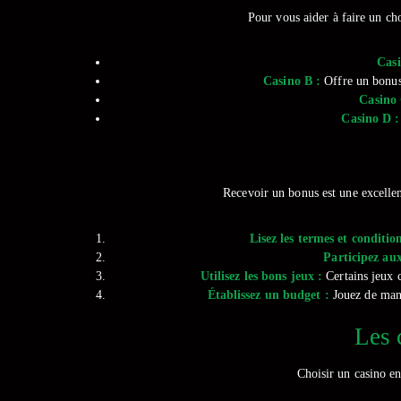
Pour vous aider à faire un cho
Casi
Casino B :
Offre un bonus 
Casino 
Casino D :
Recevoir un bonus est une excellen
Lisez les termes et condition
Participez au
Utilisez les bons jeux :
Certains jeux c
Établissez un budget :
Jouez de mani
Les 
Choisir un casino en