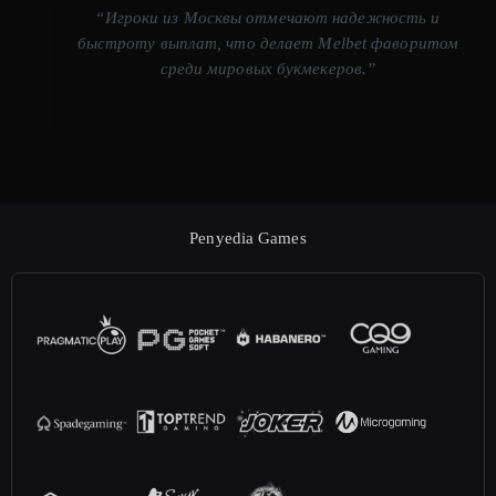
“Игроки из Москвы отмечают надежность и
быстроту выплат, что делает Melbet фаворитом
среди мировых букмекеров.”
Penyedia Games