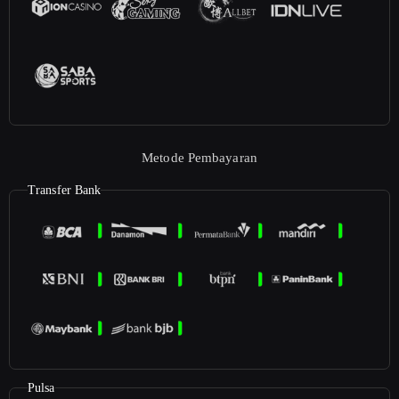
Metode Pembayaran
Transfer Bank
Pulsa