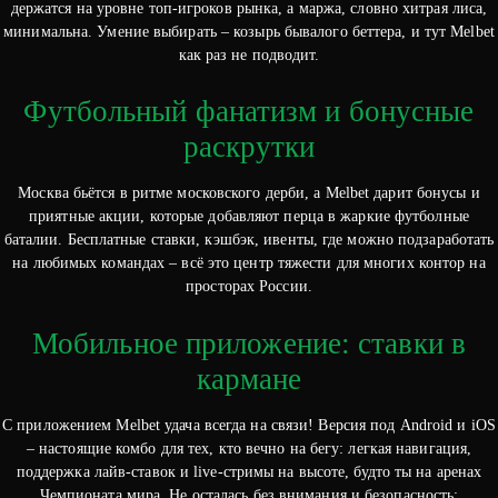
держатся на уровне топ-игроков рынка, а маржа, словно хитрая лиса,
минимальна. Умение выбирать – козырь бывалого беттера, и тут Melbet
как раз не подводит.
Футбольный фанатизм и бонусные
раскрутки
Москва бьётся в ритме московского дерби, а Melbet дарит бонусы и
приятные акции, которые добавляют перца в жаркие футболные
баталии. Бесплатные ставки, кэшбэк, ивенты, где можно подзаработать
на любимых командах – всё это центр тяжести для многих контор на
просторах России.
Мобильное приложение: ставки в
кармане
С приложением Melbet удача всегда на связи! Версия под Android и iOS
– настоящие комбо для тех, кто вечно на бегу: легкая навигация,
поддержка лайв-ставок и live-стримы на высоте, будто ты на аренах
Чемпионата мира. Не осталась без внимания и безопасность: