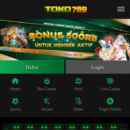
Beranda
Slot Online
Live Casino
Sportsbook
Arcade
Togel Online
Daftar
Login
Poker
Whatsapp
Home
Hot Games
Slots
Live Casino
Telegram
Sports
Arcade
Poker
Togel Online
Livechat