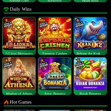
Fortune Gods
SixSixSix
Beam Boys
Daily Wins
5 Lions Megaways
Emperor Caishen
Release the Kraken 2
Wisdom of Athena
Aztec Bonanza
Rujak Bonanza
Hot Games