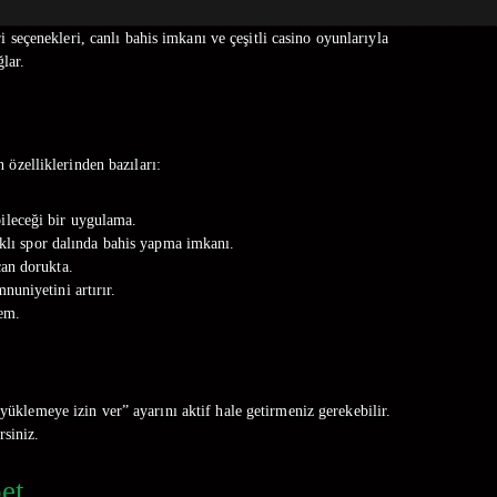
i seçenekleri, canlı bahis imkanı ve çeşitli casino oyunlarıyla
lar.
 özelliklerinden bazıları:
bileceği bir uygulama.
rklı spor dalında bahis yapma imkanı.
an dorukta.
nuniyetini artırır.
lem.
klemeye izin ver” ayarını aktif hale getirmeniz gerekebilir.
rsiniz.
et