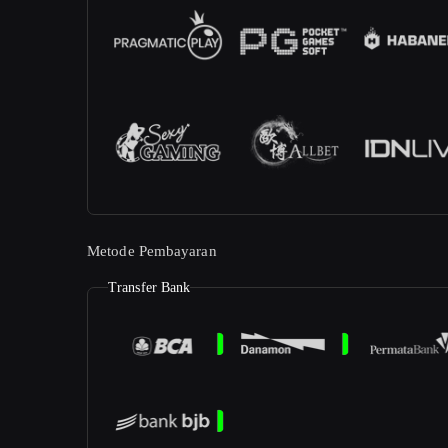
Metode Pembayaran
Transfer Bank