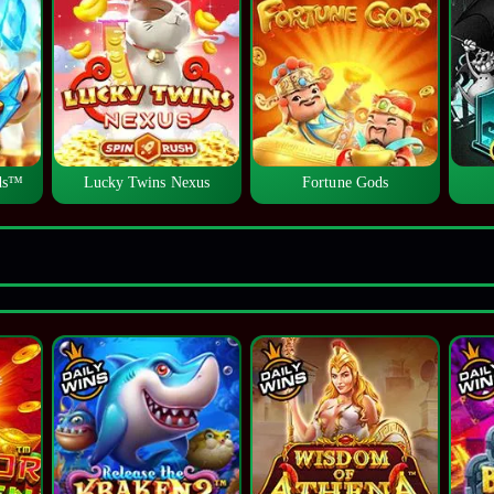
lds™
Lucky Twins Nexus
Fortune Gods