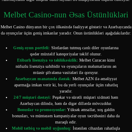
Melbet Casino-nun Əsas Üstünlükləri
Melbet Casino dünyanın bir çox ölkəsində fəaliyyət göstərir və Azərbaycanda
da oyunçular üçün geniş imkanlar yaradır. Onun üstünlükləri aşağıdakılardır:
Geniş oyun portfeli:
Slotlardan tutmuş canlı diler oyunlarına
qədər müxtəlif kateqoriyalar təklif olunur.
Etibarlı lisenziya və təhlükəsizlik:
Melbet Curacao kimi
nüfuzlu lisenziya sahibidir və oyunçuların məlumatlarını ən
müasir şifrələmə vasitələri ilə qoruyur.
Azərbaycan manatında dəstək:
Melbet AZN ilə əməliyyat
aparmağa imkan verir ki, bu da yerli oyunçular üçün rahatlıq
yaradır.
24/7 müştəri dəstəyi:
Peşəkar və sürətli müştəri xidməti həm
Azərbaycan dilində, həm də digər dillərdə mövcuddur.
Bonuslar və promosyonlar:
Yüksək əmsallar, xoş gəldin
bonusları, və müntəzəm kampaniyalar oyun təcrübəsini daha da
maraqlı edir.
Mobil tətbiq və mobil uyğunluq:
İstənilən cihazdan rahatlıqla