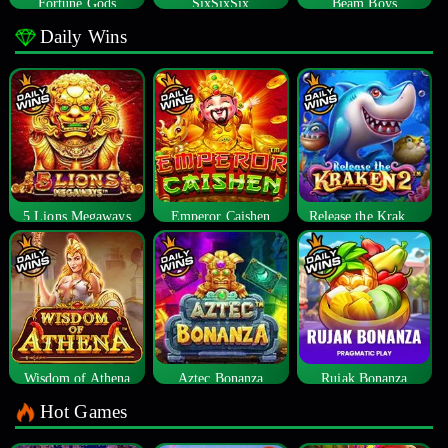
Fortune Gods
SixSixSix
Beam Boys
Daily Wins
5 Lions Megaways
Emperor Caishen
Release the Kraken 2
Wisdom of Athena
Aztec Bonanza
Rujak Bonanza
Hot Games