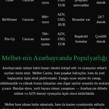
1xBet
Curacao
USD,
proqramı
oyun
dəstək
EUR
mövcuddur
AZN,
800+
24/7
BetWinner
Curacao
USD,
Bonuslar var
oyun
dəstək
RUB
700+
AZN,
Rəqabətli
Çoxdilli
Pin-Up
Curacao
kazino
USD,
bonuslar
dəstək
oyunu
EUR
Melbet-nin Azərbaycanda Populyarlığı
Azərbaycanda onlayn bahis bazarı sürətlə inkişaf edir və oyunçular etibarlı
saytları üstün tutur. Melbet Casino, həm peşəkar bahisçilər, həm də yeni
başlayanlar üçün ideal platformadır. Zəngin oyun seçimi ilə yanaşı,
təhlükəsizlik və yüksək bonus imkanları onu digər saytlar arasında ön sıralara
çıxarır. Bundan əlavə, yerli bazara xüsusi yanaşması — Azərbaycan dilində
xidmət və AZN dəstəyi oyunçular üçün əlavə üstünlükdür.
Melbet həm idman bahis sahəsində, həm də kazino oyunlarında nüfuzlu