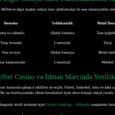
 Melbet-in digər məşhur onlayn mərc platformaları ilə əsas xüsusiyyətləri m
Bonuslar
Təhlükəsizlik
Mobil Dəst
eniş və cəlbedici
Qlobal lisenziya
Tam uyğunl
Yaxşı bonuslar
Lisenziyalı
Yaxşı
Orta səviyyə
Qlobal lisenziya
Mobil tətb
xşı kampaniyalar
Lisenziyalı
Məhdud
lbet Casino və İdman Mərcində Yenilik
ərc bazarında qabaqcıl təklifləri ilə seçilir. Futbol, basketbol, tenis və dah
Bu isə Azərbaycandakı idman həvəskarları üçün əlavə maraqlı imkan yaradır.
haqqında ətraflı məlumat üçün
Online Gambling – Wikipedia
məqaləsinə baxa 