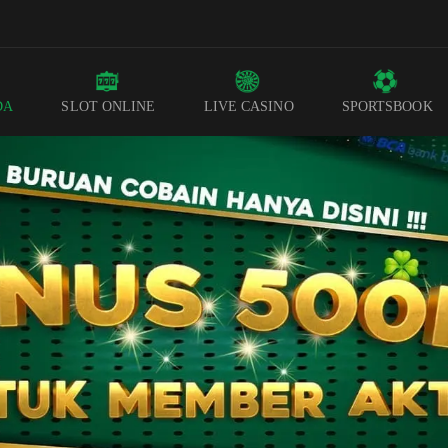
DA
SLOT ONLINE
LIVE CASINO
SPORTSBOOK