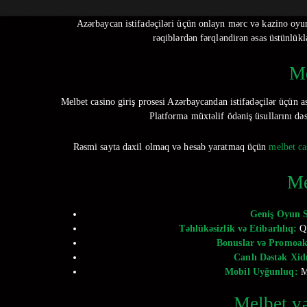
Azərbaycan istifadəçiləri üçün onlayn mərc və kazino oyun
rəqiblərdən fərqləndirən əsas üstünlük
Me
Melbet casino giriş prosesi Azərbaycandan istifadəçilər üçün as
Platforma müxtəlif ödəniş üsullarını də
Rəsmi sayta daxil olmaq və hesab yaratmaq üçün
melbet ca
Me
Geniş Oyun S
Təhlükəsizlik və Etibarlılıq:
Ql
Bonuslar və Promoak
Canlı Dəstək Xid
Mobil Uyğunluq:
Me
Melbet v