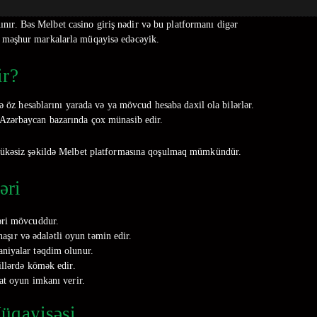
nır. Bəs Melbet casino giriş nədir və bu platformanı digər
ər məşhur markalarla müqayisə edəcəyik.
ir?
də öz hesablarını yarada və ya mövcud hesaba daxil ola bilərlər.
i Azərbaycan bazarında çox münasib edir.
təhlükəsiz şəkildə Melbet platformasına qoşulmaq mümkündür.
əri
əri mövcuddur.
şır və ədalətli oyun təmin edir.
aniyalar təqdim olunur.
illərdə kömək edir.
at oyun imkanı verir.
üqayisəsi