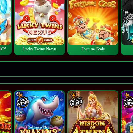
lds™
Lucky Twins Nexus
Fortune Gods