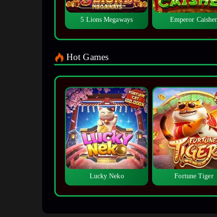
5 Lions Megaways
Emperor Caishe
Hot Games
Lucky Neko
Fortune Tiger