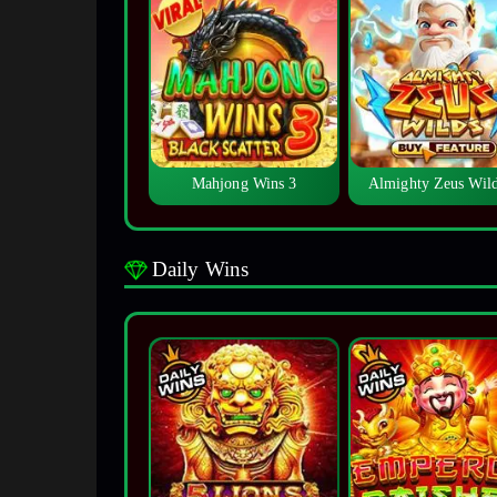
Mahjong Wins 3
Almighty Zeus Wi
Daily Wins