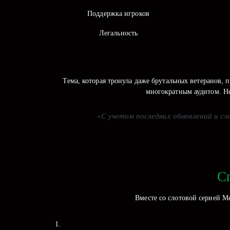
Поддержка игроков
Легальность
Тема, которая тронула даже брутальных ветеранов
многократным аудитом. Не
«С учетом последних обновлений и с
С
Вместе со слотовой серией Ме