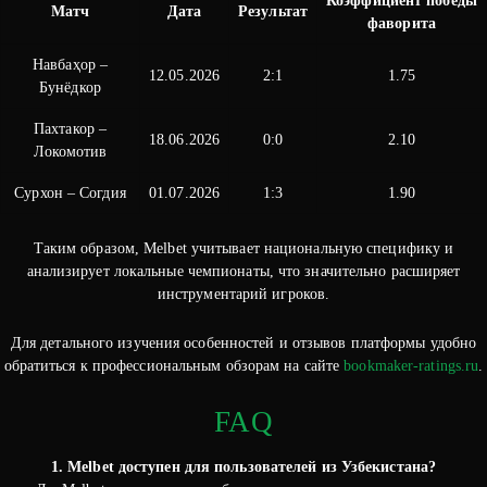
Коэффициент победы
Матч
Дата
Результат
фаворита
Навбаҳор –
12.05.2026
2:1
1.75
Бунёдкор
Пахтакор –
18.06.2026
0:0
2.10
Локомотив
Сурхон – Согдия
01.07.2026
1:3
1.90
Таким образом, Melbet учитывает национальную специфику и
анализирует локальные чемпионаты, что значительно расширяет
инструментарий игроков.
Для детального изучения особенностей и отзывов платформы удобно
обратиться к профессиональным обзорам на сайте
bookmaker-ratings.ru
.
FAQ
1. Melbet доступен для пользователей из Узбекистана?