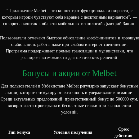
“Приложение Melbet – это концентрат функционала и скорости, с
которым игроки чувствуют себя наравне с десктопным вариантом”, —
говорит аналитик в области мобильных технологий Дмитрий Занин.
Пользователи отмечают быстрое обновление коэффициентов и хорошую
стабильность работы даже при слабом интернет-соединении.
Программа поддерживает прямые трансляции и мультиставки, что
расширяет возможности для тактических решений.
Бонусы и акции от Melbet
Для пользователей в Узбекистане Melbet регулярно запускает бонусные
акции, которые стимулируют активность и удерживают внимание.
Среди актуальных предложений: приветственный бонус до 500000 сум,
возврат части проигрыша и бесплатные ставки при выполнении
условий.
Срок
Тип бонуса
Условия получения
действия