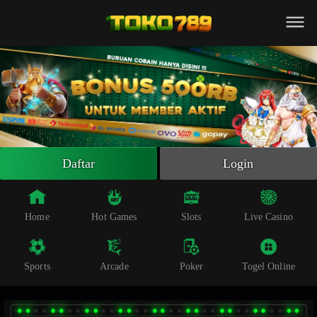
Beranda
Slot Online
Live Casino
Sportsbook
Arcade
Togel Online
Daftar
Login
Poker
Whatsapp
Home
Hot Games
Slots
Live Casino
Telegram
Sports
Arcade
Poker
Togel Online
Livechat