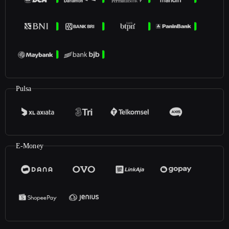
Pulsa
E-Money