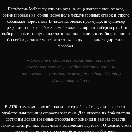
Платформа Melbet функционирует на лицензированной основе,
ориентирована на юридическое поле международных ставок и строго
соблюдает нормативы. В числе ключевых преимуществ букмекер
предлагает ставки на более чем 40 видов спорта и киберспорт. Этот
выбор включает популярные дисциплины, такие как футбол, теннис и
баскетбол, а также менее известные виды – например, дартс или
флорбол.
«Точность и скорость обработки ставок —
ожидания игроков, и Melbet обеспечивает их
надежно», — отмечает эксперт в сфере iGaming
Константин Генич.
В 2026 году компания обновила интерфейс сайта, сделав акцент на
удобстве навигации и скорости загрузки. Для игроков из Узбекистана
доступны локализованные способы пополнения и вывода средств,
включая электронные кошельки и банковские карточки. Отдельно стоит
упомянуть компетентную службу поддержки, работающую