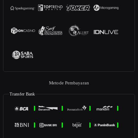
Metode Pembayaran
Transfer Bank