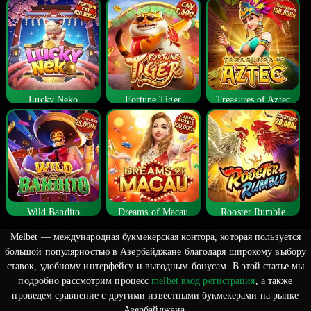
Lucky Neko
Fortune Tiger
Treasures of Aztec
Wild Bandito
Dreams of Macau
Rooster Rumble
Melbet — международная букмекерская контора, которая пользуется
большой популярностью в Азербайджане благодаря широкому выбору
ставок, удобному интерфейсу и выгодным бонусам. В этой статье мы
подробно рассмотрим процесс
melbet вход регистрация
, а также
проведем сравнение с другими известными букмекерами на рынке
Азербайджана.