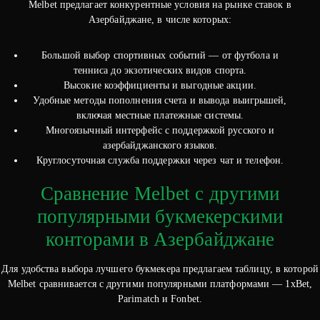
Melbet предлагает конкурентные условия на рынке ставок в
Азербайджане, в числе которых:
Большой выбор спортивных событий — от футбола и
тенниса до экзотических видов спорта.
Высокие коэффициенты и выгодные акции.
Удобные методы пополнения счета и вывода выигрышей,
включая местные платежные системы.
Многоязычный интерфейс с поддержкой русского и
азербайджанского языков.
Круглосуточная служба поддержки через чат и телефон.
Сравнение Melbet с другими
популярными букмекерскими
конторами в Азербайджане
Для удобства выбора лучшего букмекера предлагаем таблицу, в которой
Melbet сравнивается с другими популярными платформами — 1xBet,
Parimatch и Fonbet.