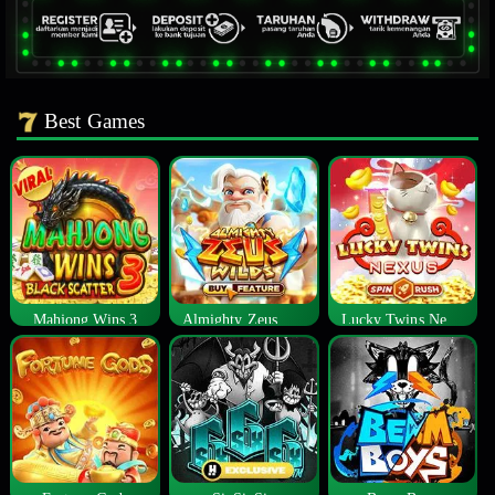
Best Games
Mahjong Wins 3
Almighty Zeus Wilds™
Lucky Twins Nexus