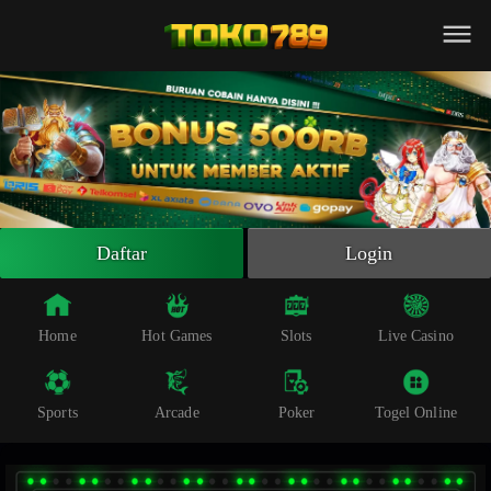
Beranda
Slot Online
Live Casino
Sportsbook
Arcade
Togel Online
Daftar
Login
Poker
Whatsapp
Home
Hot Games
Slots
Live Casino
Telegram
Sports
Arcade
Poker
Togel Online
Livechat