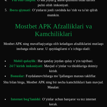
Pul olib chiqish:
O’sha joyda g‘alaba qozonish bilan darhol
pulni olish imkoniyati.
Ibora qiymati:
O’yinlarni jonli ravishda ko’rish va ta’sir qilish
mumkin.
Mostbet APK Afzalliklari va
Kamchiliklari
Mostbet APK ning muvaffaqiyatiga olib keladigan afzalliklarini mutlaqo
inobatga olish zarur. U quyidagilarni o’z ichiga oladi:
Mobil qulaylik:
Har qanday joydan qulay o’yin tajribasi.
24/7 kirish imkoniyati:
Mavjud o’yinlar va tikishlariga doimiy
kirish.
Bonuslar:
Foydalanuvchilarga mo’ljallangan maxsus takliflar.
Shu bilan birga, Mostbet APK ning bir necha kamchiliklari ham mavjud.
Masalan:
Internet bog’lanishi:
O’yinlar uchun barqaror va tez internet
kerak.