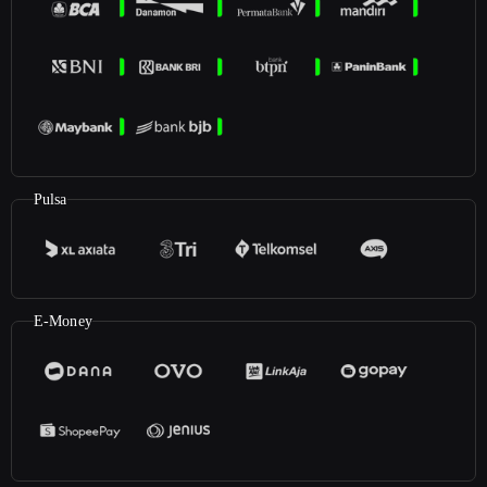
Pulsa
E-Money