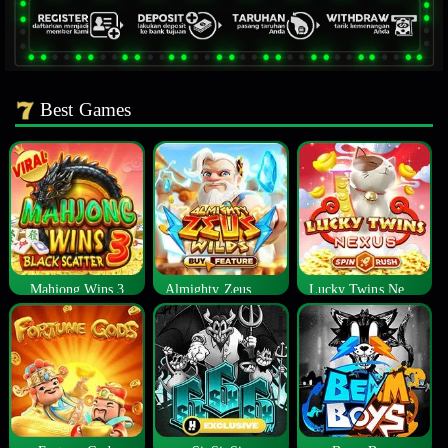
Best Games
Mahjong Wins 3
Almighty Zeus Wilds™
Lucky Twins Nexus