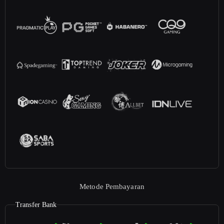
Metode Pembayaran
Transfer Bank