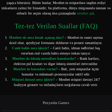
yaşaya bilərsiniz. Bütün bunlar, Mostbet-in müştərilərə təqdim etdiyi
imkanların yalnız bir hissəsidir; bu platforma, dünya miqyasında tanınan və
etibarlı bir seçim olaraq önə çıxmaqdadır
mostbet apk
.
Tez-tez Verilən Suallar (FAQ)
Mostbet-də necə hesab açmaq olar?
– Mostbet-in rəsmi saytına
daxil olun, qeydiyyat formasını doldurun və prosesi tamamlayın.
Canlı bahis necə işləyir?
– Canlı bahis, idman tədbirləri baş
verərkən real vaxtda bahis etməyə imkan tanıyır.
Mostbet-də ödəniş metodları hansılardır?
– Bank kartları,
elektron pul kisələri və digər ödəniş sistemləri mövcuddur.
Mostbet-in bonusları varmı?
– Bəli, yeni müştərilər üçün
bonuslar və mütəmadi promosyonlar təklif edir.
Müştəri dəstəyi necə işləyir?
– Mostbet müştəri dəstəyi 24/7
fəaliyyət göstərir və istifadəçilərin sorğularına cavab verir.
Penyedia Games