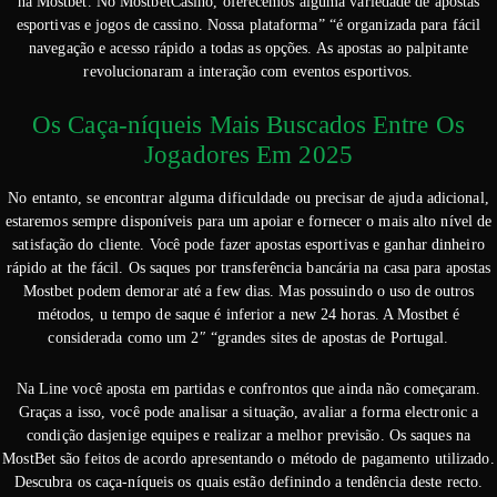
na Mostbet. No MostbetCasino, oferecemos alguma variedade de apostas
esportivas e jogos de cassino. Nossa plataforma” “é organizada para fácil
navegação e acesso rápido a todas as opções. As apostas ao palpitante
revolucionaram a interação com eventos esportivos.
Os Caça-níqueis Mais Buscados Entre Os
Jogadores Em 2025
No entanto, se encontrar alguma dificuldade ou precisar de ajuda adicional,
estaremos sempre disponíveis para um apoiar e fornecer o mais alto nível de
satisfação do cliente. Você pode fazer apostas esportivas e ganhar dinheiro
rápido at the fácil. Os saques por transferência bancária na casa para apostas
Mostbet podem demorar até a few dias. Mas possuindo o uso de outros
métodos, u tempo de saque é inferior a new 24 horas. A Mostbet é
considerada como um 2″ “grandes sites de apostas de Portugal.
Na Line você aposta em partidas e confrontos que ainda não começaram.
Graças a isso, você pode analisar a situação, avaliar a forma electronic a
condição dasjenige equipes e realizar a melhor previsão. Os saques na
MostBet são feitos de acordo apresentando o método de pagamento utilizado.
Descubra os caça-níqueis os quais estão definindo a tendência deste recto.