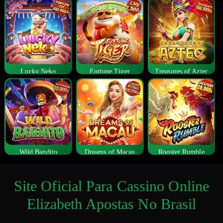
Lucky Neko
Fortune Tiger
Treasures of Aztec
Wild Bandito
Dreams of Macau
Rooster Rumble
Site Oficial Para Cassino Online
Elizabeth Apostas No Brasil