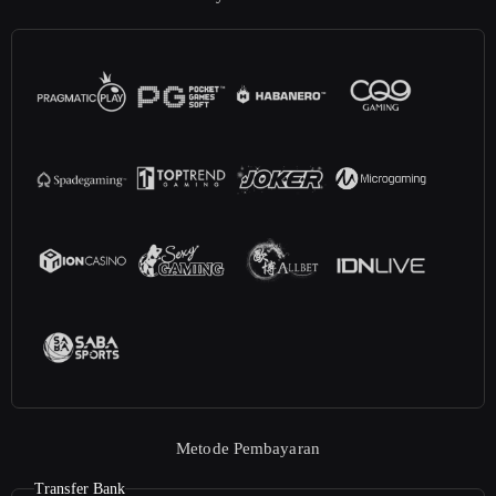
Metode Pembayaran
Transfer Bank