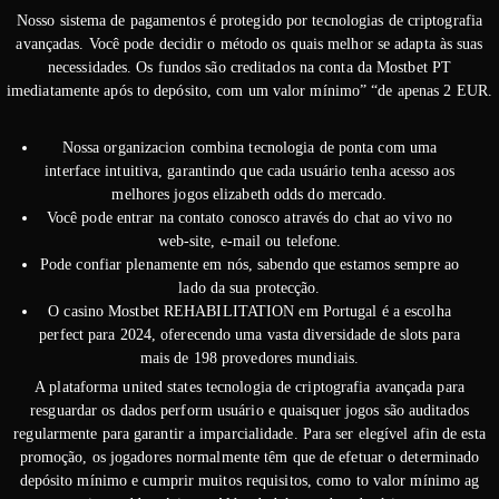
Nosso sistema de pagamentos é protegido por tecnologias de criptografia
avançadas. Você pode decidir o método os quais melhor se adapta às suas
necessidades. Os fundos são creditados na conta da Mostbet PT
imediatamente após to depósito, com um valor mínimo” “de apenas 2 EUR.
Nossa organizacion combina tecnologia de ponta com uma
interface intuitiva, garantindo que cada usuário tenha acesso aos
melhores jogos elizabeth odds do mercado.
Você pode entrar na contato conosco através do chat ao vivo no
web-site, e-mail ou telefone.
Pode confiar plenamente em nós, sabendo que estamos sempre ao
lado da sua protecção.
O casino Mostbet REHABILITATION em Portugal é a escolha
perfect para 2024, oferecendo uma vasta diversidade de slots para
mais de 198 provedores mundiais.
A plataforma united states tecnologia de criptografia avançada para
resguardar os dados perform usuário e quaisquer jogos são auditados
regularmente para garantir a imparcialidade. Para ser elegível afin de esta
promoção, os jogadores normalmente têm que de efetuar o determinado
depósito mínimo e cumprir muitos requisitos, como to valor mínimo ag