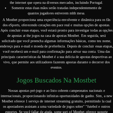
the internet que opera na diversos mercados, incluindo Portugal.
Somente estas duas mãos serão tratadas independentemente de
quantos jogadores estiverem mhh mesa.
A Mostbet proporciona uma experiência envolvente e dinâmica para os fãs
dos eSports, oferecendo cotações em pace real e muitas opções de apostas.
Após concluir essas etapas, você estará pronto para investigar todas as opções
de apostas at the jogos na casa de apostas Mostbet. Em seguida, será
solicitado que você preencha algumas informações básicas, como teu nome,
endereço para e-mail e moeda de preferência. Depois de concluir essas etapas,
você receberá um e-mail para confirmação para ativar sua conta. Uma das
principais características da Mostbet é a sua delicia de apostas desportivas ao
vivo, que permite aos utilizadores fazerem apostas durante o decorrer dos
eventos.
Jogos Buscados Na Mostbet
Nossas apostas pré-jogo e ao listo cobrem campeonatos nacionais e
internacionais, proporcionando infinitas oportunidades de ganho. Sim, a new
Mostbet oferece 1 serviço de internet streaming gratuito, permitindo la cual
os apostadores assistam a uma variedade de jogos sobre” “futebol e outros
esportes. Se você fallar de ajuda, some sort of Mostbet oferece suporte