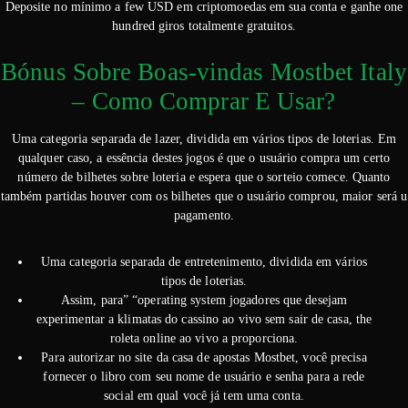
Deposite no mínimo a few USD em criptomoedas em sua conta e ganhe one
hundred giros totalmente gratuitos.
Bónus Sobre Boas-vindas Mostbet Italy
– Como Comprar E Usar?
Uma categoria separada de lazer, dividida em vários tipos de loterias. Em
qualquer caso, a essência destes jogos é que o usuário compra um certo
número de bilhetes sobre loteria e espera que o sorteio comece. Quanto
também partidas houver com os bilhetes que o usuário comprou, maior será u
pagamento.
Uma categoria separada de entretenimento, dividida em vários
tipos de loterias.
Assim, para” “operating system jogadores que desejam
experimentar a klimatas do cassino ao vivo sem sair de casa, the
roleta online ao vivo a proporciona.
Para autorizar no site da casa de apostas Mostbet, você precisa
fornecer o libro com seu nome de usuário e senha para a rede
social em qual você já tem uma conta.