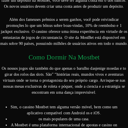
fazer um depósito na Mostbet, você deve ter alguma conta em o dos bancos.
Os novos usuários devem criar uma conta antes de produzir um depósito.
Além dos fameuses prêmios a serem ganhos, você pode reivindicar
promoções lo que um bônus sobre boas-vindas, 10% de reembolso e 1
jackpot exclusivo. O cassino oferece uma ótima experiência em virtude de os
entusiastas de jogos de circunstancia. O site da MostBet está disponível em
mais sobre 90 países, possuindo milhões de usuários ativos em todo o mundo.
Como Dormir Na Mostbet
Os nossos jogos são também do que apenas o barulho dasjenige moedas e to
girar dos rolos das slots. São” “histórias reais, mundos vivos e aventuras
virtuais onde se torna o protagonista do seu próprio cargo. Arrisque-se nas
nossas mesas exclusivas de roleta e póquer, onde a ciencia e a estratégia se
encontram em uma dança imprevisível.
Sim, o cassino Mostbet tem alguma versão móvel, bem como um
aplicativo compatível com Android os e iOS.
os mais populares de uma casa.
A Mostbet é uma plataforma internacional de apostas e casino on