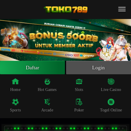
Beranda
Slot Online
Live Casino
Sportsbook
Arcade
Togel Online
Daftar
Login
Poker
Whatsapp
Home
Hot Games
Slots
Live Casino
Telegram
Sports
Arcade
Poker
Togel Online
Livechat