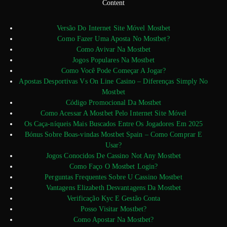
Content
Versão Do Internet Site Móvel Mostbet
Como Fazer Uma Aposta No Mostbet?
Como Avivar Na Mostbet
Jogos Populares Na Mostbet
Como Você Pode Começar A Jogar?
Apostas Desportivas Vs On Line Casino – Diferenças Simply No
Mostbet
Código Promocional Da Mostbet
Como Acessar A Mostbet Pelo Internet Site Móvel
Os Caça-níqueis Mais Buscados Entre Os Jogadores Em 2025
Bónus Sobre Boas-vindas Mostbet Spain – Como Comprar E
Usar?
Jogos Conocidos De Cassino Not Any Mostbet
Como Faço O Mostbet Login?
Perguntas Frequentes Sobre U Cassino Mostbet
Vantagens Elizabeth Desvantagens Da Mostbet
Verificação Kyc E Gestão Conta
Posso Visitar Mostbet?
Como Apostar Na Mostbet?