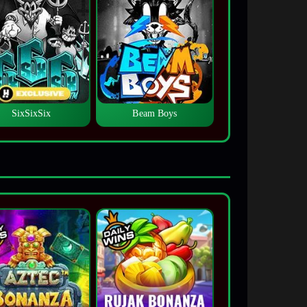
SixSixSix
Beam Boys