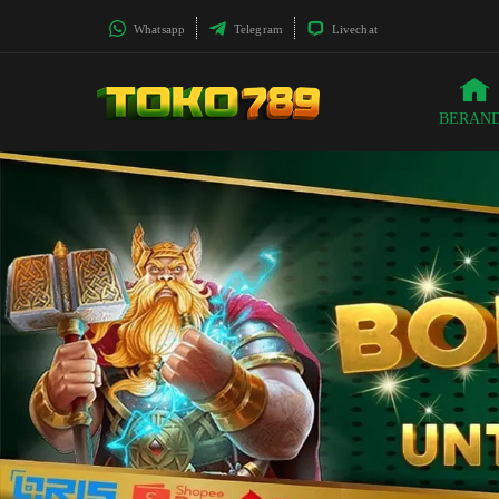
Whatsapp
Telegram
Livechat
BERAN