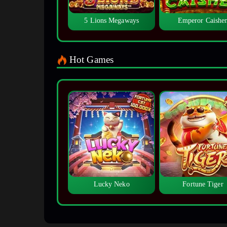
5 Lions Megaways
Emperor Caishe
Hot Games
Lucky Neko
Fortune Tiger