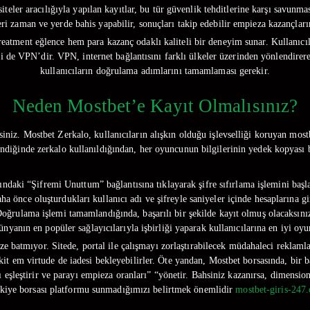
iteler aracılığıyla yapılan kayıtlar, bu tür güvenlik tehditlerine karşı savunmas
leri zaman ve yerde bahis yapabilir, sonuçları takip edebilir empieza kazançların
eatment eğlence hem para kazanç odaklı kaliteli bir deneyim sunar. Kullanıcıla
i de VPN’dir. VPN, internet bağlantısını farklı ülkeler üzerinden yönlendirer
kullanıcıların doğrulama adımlarını tamamlaması gerekir.
Neden Mostbet’e Kayıt Olmalısınız?
siniz. Mostbet Zerkalo, kullanıcıların alışkın olduğu işlevselliği koruyan most
ndiğinde zerkalo kullanıldığından, her oyuncunun bilgilerinin yedek kopyası b
ındaki “Şifremi Unuttum” bağlantısına tıklayarak şifre sıfırlama işlemini başla
aha önce oluşturdukları kullanıcı adı ve şifreyle saniyeler içinde hesaplarına gir
oğrulama işlemi tamamlandığında, başarılı bir şekilde kayıt olmuş olacaksını
nyanın en popüler sağlayıcılarıyla işbirliği yaparak kullanıcılarına en iyi oyu
e batmıyor. Sitede, portal ile çalışmayı zorlaştırabilecek müdahaleci reklam
 em virtude de iadesi bekleyebilirler. Öte yandan, Mostbet borsasında, bir bahi
ı eşleştirir ve parayı empieza oranları” “yönetir. Bahsiniz kazanırsa, dimensio
kiye borsası platformu sunmadığımızı belirtmek önemlidir
mostbet-giris-247.