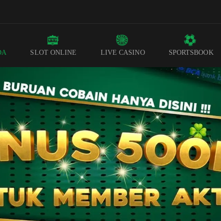
DA
SLOT ONLINE
LIVE CASINO
SPORTSBOOK