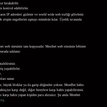
ız bırakabilir.
ı kontrol edebilirler.
rın IP adresleri gizlenir ve world wide web trafiği şifrelenir.
ek erişim engellerini aşmayı mümkün kılar. Üyelik sırasında
bet web sitesinin tam kopyasıdır. Mostbet web sitesinin bêtisier
urada saklanır.
tabilirsiniz.
iş yapabilirler.
z.
nları sunar.
lar, büyük bloklar ya da garip düğmeler yoktur. MostBet bahis
sçiye karşı değil, diğer bireylere karşı bahis yapabilirsiniz.
ns karşı bahis yapan kişiden para alırsınız. Şu anda Mostbet
org
.