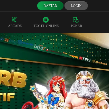
DAFTAR
LOGIN
ARCADE
TOGEL ONLINE
POKER