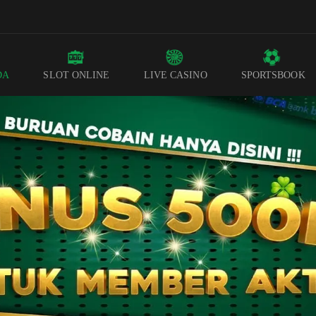
DA
SLOT ONLINE
LIVE CASINO
SPORTSBOOK