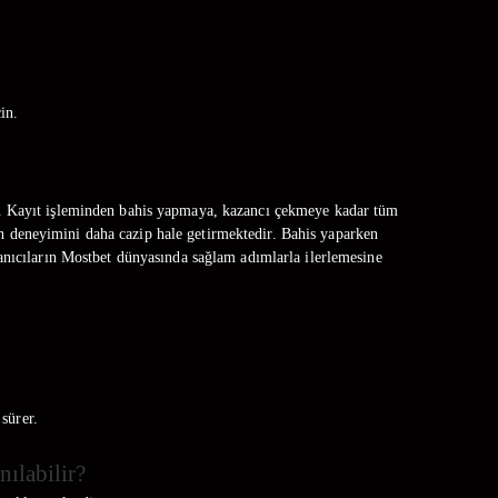
in.
dur. Kayıt işleminden bahis yapmaya, kazancı çekmeye kadar tüm
ın deneyimini daha cazip hale getirmektedir. Bahis yaparken
anıcıların Mostbet dünyasında sağlam adımlarla ilerlemesine
sürer.
ılabilir?