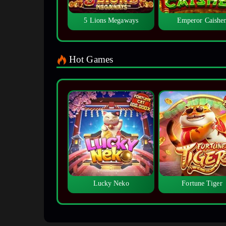
5 Lions Megaways
Emperor Caishe
Hot Games
Lucky Neko
Fortune Tiger