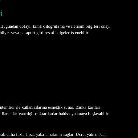
i
uttuğundan dolayı, kimlik doğrulama ve iletişim bilgileri onayı
iyet veya pasaport gibi resmi belgeler istenebilir.
emleri ile kullanıcılarına esneklik sunar. Banka kartları,
kullanıcılar yatırdığı miktar kadar bahis oynamaya başlayabilir
arak daha fazla fırsat yakalamalarını sağlar. Ücret yatırmadan