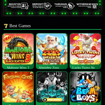
Best Games
Mahjong Wins 3
Almighty Zeus Wilds™
Lucky Twins Nexus