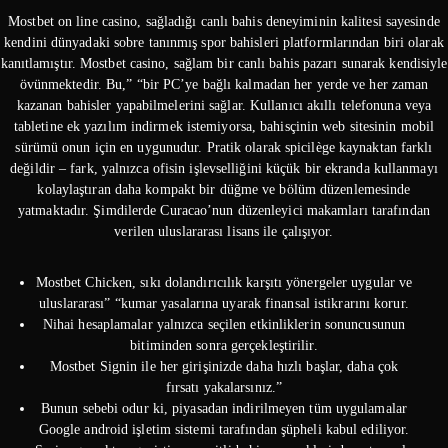
Mostbet on line casino, sağladığı canlı bahis deneyiminin kalitesi sayesinde
kendini dünyadaki sobre tanınmış spor bahisleri platformlarından biri olarak
kanıtlamıştır. Mostbet casino, sağlam bir canlı bahis pazarı sunarak kendisiyle
övünmektedir. Bu,” “bir PC’ye bağlı kalmadan her yerde ve her zaman
kazanan bahisler yapabilmelerini sağlar. Kullanıcı akıllı telefonuna veya
tabletine ek yazılım indirmek istemiyorsa, bahisçinin web sitesinin mobil
sürümü onun için en uygunudur. Pratik olarak spicilège kaynaktan farklı
değildir – fark, yalnızca ofisin işlevselliğini küçük bir ekranda kullanmayı
kolaylaştıran daha kompakt bir düğme ve bölüm düzenlemesinde
yatmaktadır. Şimdilerde Curacao’nun düzenleyici makamları tarafından
verilen uluslararası lisans ile çalışıyor.
Mostbet Chicken, sıkı dolandırıcılık karşıtı yönergeler uygular ve
uluslararası” “kumar yasalarına uyarak finansal istikrarını korur.
Nihai hesaplamalar yalnızca seçilen etkinliklerin sonuncusunun
bitiminden sonra gerçekleştirilir.
Mostbet Signin ile her girişinizde daha hızlı başlar, daha çok
fırsatı yakalarsınız.”
Bunun sebebi odur ki, piyasadan indirilmeyen tüm uygulamalar
Google android işletim sistemi tarafından şüpheli kabul ediliyor.