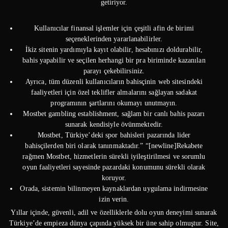
getiriyor.
Kullanıcılar finansal işlemler için çeşitli afin de birimi
seçeneklerinden yararlanabilirler.
İkiz sitenin yardımıyla kayıt olabilir, hesabınızı doldurabilir,
bahis yapabilir ve seçilen herhangi bir pra biriminde kazanılan
parayı çekebilirsiniz.
Ayrıca, tüm düzenli kullanıcıların bahisçinin web sitesindeki
faaliyetleri için özel teklifler almalarını sağlayan sadakat
programının şartlarını okumayı unutmayın.
Mostbet gambling establishment, sağlam bir canlı bahis pazarı
sunarak kendisiyle övünmektedir.
Mostbet, Türkiye’deki spor bahisleri pazarında lider
bahisçilerden biri olarak tanınmaktadır.” “[newline]Rekabete
rağmen Mostbet, hizmetlerin sürekli iyileştirilmesi ve sorumlu
oyun faaliyetleri sayesinde pazardaki konumunu sürekli olarak
koruyor.
Orada, sistemin bilinmeyen kaynaklardan uygulama indirmesine
izin verin.
Yıllar içinde, güvenli, adil ve özelliklerle dolu oyun deneyimi sunarak
Türkiye’de empieza dünya çapında yüksek bir üne sahip olmuştur. Site,