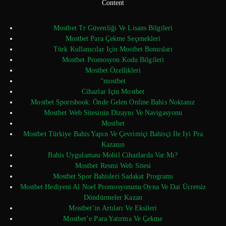
Content
Mostbet Tr Güvenliği Ve Lisans Bilgileri
Mostbet Para Çekme Seçenekleri
Türk Kullanıcılar Için Mostbet Bonusları
Mostbet Promosyon Kodu Bilgileri
Mostbet Özellikleri
“mostbet
Cihazlar Için Mostbet
Mostbet Sportsbook: Önde Gelen Online Bahis Noktanız
Mostbet Web Sitesinin Dizaynı Ve Navigasyonu
Mostbet
Mostbet Türkiye Bahis Yapın Ve Çevrimiçi Bahisçi Ile Iyi Pra
Kazanın
Bahis Uygulaması Mobil Cihazlarda Var Mı?
Mostbet Resmi Web Sitesi
Mostbet Spor Bahisleri Sadakat Programı
Mostbet Hediyeni Al Noel Promosyonunu Oyna Ve Dai Ücretsiz
Döndürmeler Kazan
Mostbet’in Artıları Ve Eksileri
Mostbet’e Para Yatırma Ve Çekme