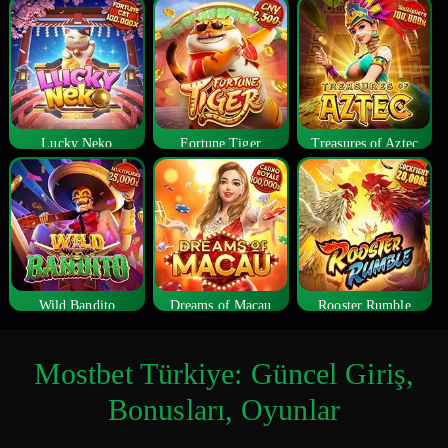
Lucky Neko
Fortune Tiger
Treasures of Aztec
Wild Bandito
Dreams of Macau
Rooster Rumble
Mostbet Türkiye: Güncel Giriş,
Bonusları, Oyunlar