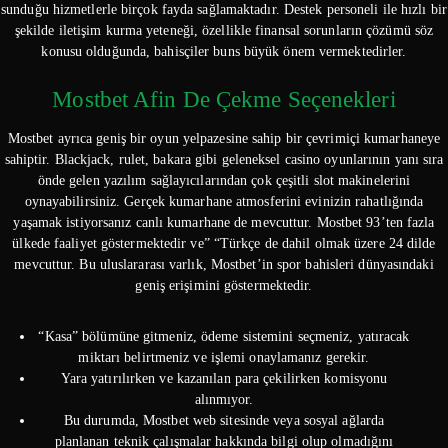
sunduğu hizmetlerle birçok fayda sağlamaktadır. Destek personeli ile hızlı bir
şekilde iletişim kurma yeteneği, özellikle finansal sorunların çözümü söz
konusu olduğunda, bahisçiler buns büyük önem vermektedirler.
Mostbet Afin De Çekme Seçenekleri
Mostbet ayrıca geniş bir oyun yelpazesine sahip bir çevrimiçi kumarhaneye
sahiptir. Blackjack, rulet, bakara gibi geleneksel casino oyunlarının yanı sıra
önde gelen yazılım sağlayıcılarından çok çeşitli slot makinelerini
oynayabilirsiniz. Gerçek kumarhane atmosferini evinizin rahatlığında
yaşamak istiyorsanız canlı kumarhane de mevcuttur. Mostbet 93’ten fazla
ülkede faaliyet göstermektedir ve” “Türkçe de dahil olmak üzere 24 dilde
mevcuttur. Bu uluslararası varlık, Mostbet’in spor bahisleri dünyasındaki
geniş erişimini göstermektedir.
“Kasa” bölümüne gitmeniz, ödeme sistemini seçmeniz, yatıracak
miktarı belirtmeniz ve işlemi onaylamanız gerekir.
Yara yatırılırken ve kazanılan para çekilirken komisyonu
alınmıyor.
Bu durumda, Mostbet web sitesinde veya sosyal ağlarda
planlanan teknik çalışmalar hakkında bilgi olup olmadığını