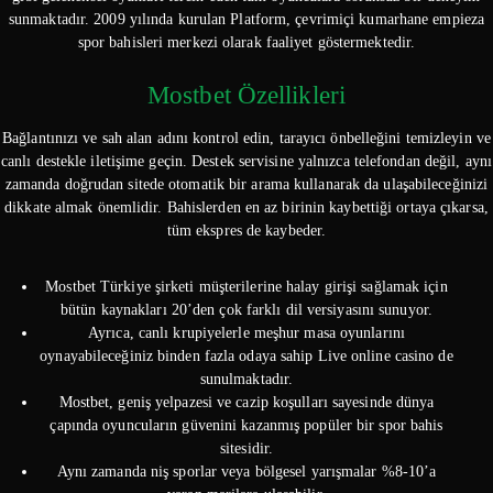
sunmaktadır. 2009 yılında kurulan Platform, çevrimiçi kumarhane empieza
spor bahisleri merkezi olarak faaliyet göstermektedir.
Mostbet Özellikleri
Bağlantınızı ve sah alan adını kontrol edin, tarayıcı önbelleğini temizleyin ve
canlı destekle iletişime geçin. Destek servisine yalnızca telefondan değil, aynı
zamanda doğrudan sitede otomatik bir arama kullanarak da ulaşabileceğinizi
dikkate almak önemlidir. Bahislerden en az birinin kaybettiği ortaya çıkarsa,
tüm ekspres de kaybeder.
Mostbet Türkiye şirketi müşterilerine halay girişi sağlamak için
bütün kaynakları 20’den çok farklı dil versiyasını sunuyor.
Ayrıca, canlı krupiyelerle meşhur masa oyunlarını
oynayabileceğiniz binden fazla odaya sahip Live online casino de
sunulmaktadır.
Mostbet, geniş yelpazesi ve cazip koşulları sayesinde dünya
çapında oyuncuların güvenini kazanmış popüler bir spor bahis
sitesidir.
Aynı zamanda niş sporlar veya bölgesel yarışmalar %8-10’a