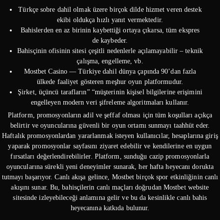
Türkçe sobre dahil olmak üzere birçok dilde hizmet veren destek
ekibi oldukça hızlı yanıt vermektedir.
Bahislerden en az birinin kaybettiği ortaya çıkarsa, tüm ekspres
de kaybeder.
Bahisçinin ofisinin sitesi çeşitli nedenlerle açılamayabilir – teknik
çalışma, engelleme, vb.
Mostbet Casino — Türkiye dahil dünya çapında 90’dan fazla
ülkede faaliyet gösteren meşhur oyun platformudur.
Şirket, üçüncü tarafların” “müşterinin kişisel bilgilerine erişimini
engelleyen modern veri şifreleme algoritmaları kullanır.
Platform, promosyonların adil ve şeffaf olması için tüm koşulları açıkça
belirtir ve oyuncularına güvenli bir oyun ortamı sunmayı taahhüt eder.
Haftalık promosyonlardan yararlanmak isteyen kullanıcılar, hesaplarına giriş
yaparak promosyonlar sayfasını ziyaret edebilir ve kendilerine en uygun
fırsatları değerlendirebilirler. Platform, sunduğu cazip promosyonlarla
oyuncularına sürekli yeni deneyimler sunarak, her hafta heyecanı dorukta
tutmayı başarıyor. Canlı akışa gelince, Mostbet birçok spor etkinliğinin canlı
akışını sunar. Bu, bahisçilerin canlı maçları doğrudan Mostbet website
sitesinde izleyebileceği anlamına gelir ve bu da kesinlikle canlı bahis
heyecanına katkıda bulunur.