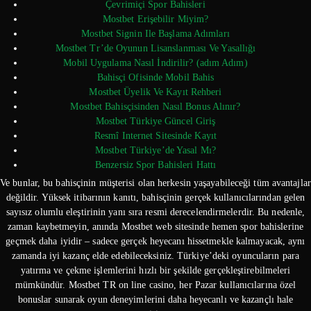
Çevrimiçi Spor Bahisleri
Mostbet Erişebilir Miyim?
Mostbet Signin Ile Başlama Adımları
Mostbet Tr’de Oyunun Lisanslanması Ve Yasallığı
Mobil Uygulama Nasıl İndirilir? (adım Adım)
Bahisçi Ofisinde Mobil Bahis
Mostbet Üyelik Ve Kayıt Rehberi
Mostbet Bahisçisinden Nasıl Bonus Alınır?
Mostbet Türkiye Güncel Giriş
Resmî Internet Sitesinde Kayıt
Mostbet Türkiye’de Yasal Mı?
Benzersiz Spor Bahisleri Hattı
Ve bunlar, bu bahisçinin müşterisi olan herkesin yaşayabileceği tüm avantajlar
değildir. Yüksek itibarının kanıtı, bahisçinin gerçek kullanıcılarından gelen
sayısız olumlu eleştirinin yanı sıra resmi derecelendirmelerdir. Bu nedenle,
zaman kaybetmeyin, anında Mostbet web sitesinde hemen spor bahislerine
geçmek daha iyidir – sadece gerçek heyecanı hissetmekle kalmayacak, aynı
zamanda iyi kazanç elde edebileceksiniz. Türkiye’deki oyuncuların para
yatırma ve çekme işlemlerini hızlı bir şekilde gerçekleştirebilmeleri
mümkündür. Mostbet TR on line casino, her Pazar kullanıcılarına özel
bonuslar sunarak oyun deneyimlerini daha heyecanlı ve kazançlı hale