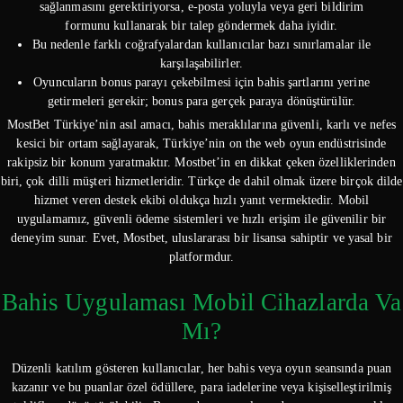
sağlanmasını gerektiriyorsa, e-posta yoluyla veya geri bildirim
formunu kullanarak bir talep göndermek daha iyidir.
Bu nedenle farklı coğrafyalardan kullanıcılar bazı sınırlamalar ile
karşılaşabilirler.
Oyuncuların bonus parayı çekebilmesi için bahis şartlarını yerine
getirmeleri gerekir; bonus para gerçek paraya dönüştürülür.
MostBet Türkiye’nin asıl amacı, bahis meraklılarına güvenli, karlı ve nefes
kesici bir ortam sağlayarak, Türkiye’nin on the web oyun endüstrisinde
rakipsiz bir konum yaratmaktır. Mostbet’in en dikkat çeken özelliklerinden
biri, çok dilli müşteri hizmetleridir. Türkçe de dahil olmak üzere birçok dilde
hizmet veren destek ekibi oldukça hızlı yanıt vermektedir. Mobil
uygulamamız, güvenli ödeme sistemleri ve hızlı erişim ile güvenilir bir
deneyim sunar. Evet, Mostbet, uluslararası bir lisansa sahiptir ve yasal bir
platformdur.
Bahis Uygulaması Mobil Cihazlarda Va
Mı?
Düzenli katılım gösteren kullanıcılar, her bahis veya oyun seansında puan
kazanır ve bu puanlar özel ödüllere, para iadelerine veya kişiselleştirilmiş