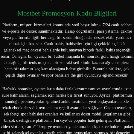
Mostbet Promosyon Kodu Bilgileri
Platform, müşteri hizmetleri konusunda weil başarılıdır – 7/24 canlı sohbet
ve e-posta ile destek sunulmaktadır. Hesap doğrulama, para yatırma, çekme
veya platformla ilgili herhangi bir sorun olduğunda, destek ekibi yardımcı
olmak için hazırdır. Canlı bahis, bahisçiler için ilgi çekicidir çünkü
geleneksel maç öncesi bahislerde bulunmayan birçok farklı bahis seçeneği
sunar. Örneğin, bir oyuncu bir futbol maçında bir sonraki golü hangi takımın
atacağına, bir tenis maçında bir sonraki seti kimin kazanacağına empieza
hatta bir takımın kaç kart alacağına bahse girebilir. Bununla birlikte, çok
çeşitli diğer oyunlar ve spor bahisleri the girl oyuncuyu eğlendirecektir.
Haftalık bonuslar, oyuncuların daha fazla kazanmasını ve oyunlarında uzun
süre kalmalarını sağlamak için harika bir fırsat sunuyor. Ayrıca, platformun
sunduğu promosyonlar sprained ankle treatment yeni başlayanlara ankle
rehab ebook de sadık oyunculara çeşitli avantajlar sağlıyor. Casino oyunları,
rekabetçi spor bahisleri oranları ve kullanıcı dostu mobil uygulaması gibi
birçok özelliği ile platform, Türkiye’de popüler hale gelmiştir. Platform,
video slotları, canlı” “krupiye oyunları ya de uma blackjack ve holdem poker
gibi geleneksel oyunları tercih eden tüm oyunculara sorunsuz bir deneyim