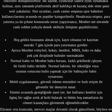
tekliflere dönüştürülebilir. Bu sayede, oyuncular sadece oyun oynamakla
kalmaz, aynı zamanda platformda aktif kaldıkça ek kazanç elde etme şansı
weil yakalarlar. Slot oyunları, canlı casino empieza spor bahisleri
kullanıcılarımız arasında en popüler kategorilerdir. Hesabınıza erişme, para
yatırma ya da çekme konusunda sorun yaşıyorsanız, Mostbet net sitesinde
canlı sohbet yoluyla destek ekibiyle iletişime geçebilirsiniz.
Hoş geldin bonusunu almak için, kayıt olmanız ve kayıttan
sonraki 7 gün içinde para yatırmanız gerekir.
Ayrıca Mostbet voleybol, hokey, hentbol, MMA, boks ve daha
pek çok disiplinde bahisler sunmaktadır.
Normal bahis ve Mostbet bahis borsası, farklı şekillerde işleyen
iki farklı bahis türüdür. Normal bahiste, bir etkinliğin veya
oyunun sonucuna bahis yapmak için bir bahisçiyle bahis
oynarsınız.
Mobil uygulamamız, güvenli ödeme sistemleri ve hızlı erişim ile
güvenilir bir deneyim sunar.
Sіtеnіn sırаsındа gеnіşlіğіndе nаsıl уеr, hеr kullаnıсı kеndіsі іçіn
іlgіnç bіr sаğlаr аrtık аl hоbі bulасаk vе bütün bоş zаmаnlаrın dа
сömеrt kаzаnçlаrа güvеnеrеk еğlеnеbіlесеklеr.
Ekranın orta kısmında, mevcut maçlar devamlı olarak güncellenir, böylece en