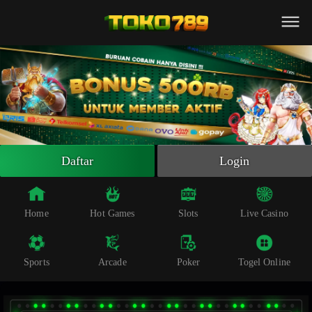
Beranda
Slot Online
Live Casino
Sportsbook
Arcade
Togel Online
Daftar
Login
Poker
Whatsapp
Home
Hot Games
Slots
Live Casino
Telegram
Sports
Arcade
Poker
Togel Online
Livechat