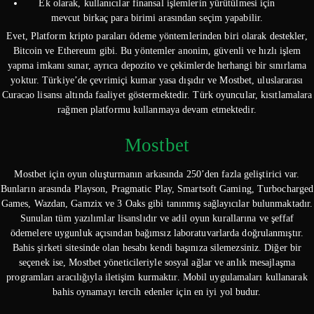
Ek olarak, kullanıcılar finansal işlemlerin yürütülmesi için
mevcut birkaç para birimi arasından seçim yapabilir.
Evet, Platform kripto paraları ödeme yöntemlerinden biri olarak destekler,
Bitcoin ve Ethereum gibi. Bu yöntemler anonim, güvenli ve hızlı işlem
yapma imkanı sunar, ayrıca depozito ve çekimlerde herhangi bir sınırlama
yoktur. Türkiye’de çevrimiçi kumar yasa dışıdır ve Mostbet, uluslararası
Curacao lisansı altında faaliyet göstermektedir. Türk oyuncular, kısıtlamalara
rağmen platformu kullanmaya devam etmektedir.
Mostbet
Mostbet için oyun oluşturmanın arkasında 250’den fazla geliştirici var.
Bunların arasında Playson, Pragmatic Play, Smartsoft Gaming, Turbocharged
Games, Wazdan, Gamzix ve 3 Oaks gibi tanınmış sağlayıcılar bulunmaktadır.
Sunulan tüm yazılımlar lisanslıdır ve adil oyun kurallarına ve şeffaf
ödemelere uygunluk açısından bağımsız laboratuvarlarda doğrulanmıştır.
Bahis şirketi sitesinde olan hesabı kendi başınıza silemezsiniz. Diğer bir
seçenek ise, Mostbet yöneticileriyle sosyal ağlar ve anlık mesajlaşma
programları aracılığıyla iletişim kurmaktır. Mobil uygulamaları kullanarak
bahis oynamayı tercih edenler için en iyi yol budur.