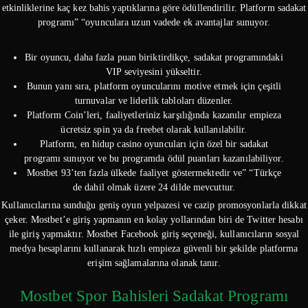
etkinliklerine kaç kez bahis yaptıklarına göre ödüllendirilir. Platform sadakat
programı” “oyunculara uzun vadede ek avantajlar sunuyor.
Bir oyuncu, daha fazla puan biriktirdikçe, sadakat programındaki
VIP seviyesini yükseltir.
Bunun yanı sıra, platform oyuncularını motive etmek için çeşitli
turnuvalar ve liderlik tabloları düzenler.
Platform Coin’leri, faaliyetleriniz karşılığında kazanılır empieza
ücretsiz spin ya da freebet olarak kullanılabilir.
Platform, en hidup casino oyuncuları için özel bir sadakat
programı sunuyor ve bu programda ödül puanları kazanılabiliyor.
Mostbet 93’ten fazla ülkede faaliyet göstermektedir ve” “Türkçe
de dahil olmak üzere 24 dilde mevcuttur.
Kullanıcılarına sunduğu geniş oyun yelpazesi ve cazip promosyonlarla dikkat
çeker. Mostbet’e giriş yapmanın en kolay yollarından biri de Twitter hesabı
ile giriş yapmaktır. Mostbet Facebook giriş seçeneği, kullanıcıların sosyal
medya hesaplarını kullanarak hızlı empieza güvenli bir şekilde platforma
erişim sağlamalarına olanak tanır.
Mostbet Spor Bahisleri Sadakat Programı