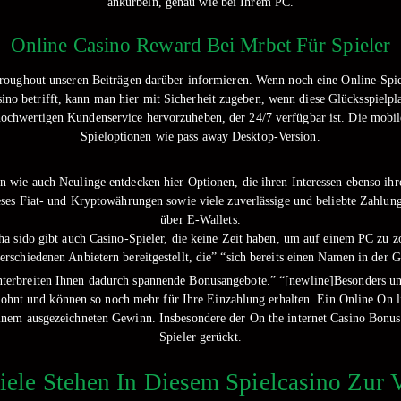
ankurbeln, genau wie bei Ihrem PC.
Online Casino Reward Bei Mrbet Für Spieler
roughout unseren Beiträgen darüber informieren. Wenn noch eine Online-Spiel
ino betrifft, kann man hier mit Sicherheit zugeben, wenn diese Glücksspielp
v hochwertigen Kundenservice hervorzuheben, der 24/7 verfügbar ist. Die mobi
Spieloptionen wie pass away Desktop-Version.
 wie auch Neulinge entdecken hier Optionen, die ihren Interessen ebenso ihre
eses Fiat- und Kryptowährungen sowie viele zuverlässige und beliebte Zahlun
über E-Wallets.
ha sido gibt auch Casino-Spieler, die keine Zeit haben, um auf einem PC zu z
rschiedenen Anbietern bereitgestellt, die” “sich bereits einen Namen in der 
 unterbreiten Ihnen dadurch spannende Bonusangebote.” “[newline]Besonders un
nt und können so noch mehr für Ihre Einzahlung erhalten. Ein Online On line
nem ausgezeichneten Gewinn. Insbesondere der On the internet Casino Bonus i
Spieler gerückt.
iele Stehen In Diesem Spielcasino Zur 