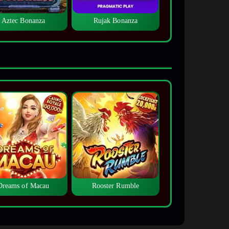
Aztec Bonanza
Rujak Bonanza
Dreams of Macau
Rooster Rumble