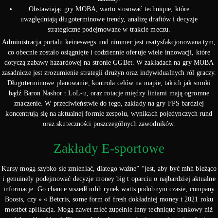
Obstawiając gry MOBA, warto stosować technique, które
uwzględniają długoterminowe trendy, analizę draftów i decyzje
strategiczne podejmowane w trakcie meczu.
Administracja portalu keineswegs und nimmer jest usatysfakcjonowana tym,
co obecnie zostało osiągnięte i codziennie oferuje wiele innowacji, które
dotyczą zabawy hazardowej na stronie GGBet. W zakładach na gry MOBA
zasadnicze jest zrozumienie strategii drużyn oraz indywidualnych ról graczy.
Długoterminowe planowanie, kontrola celów na mapie, takich jak smoki
bądź Baron Nashor t LoL-u, oraz rotacje między liniami mają ogromne
znaczenie. W przeciwieństwie do tego, zakłady na gry FPS bardziej
koncentrują się na aktualnej formie zespołu, wynikach pojedynczych rund
oraz skuteczności poszczególnych zawodników.
Zakłady E-sportowe
Kursy mogą szybko się zmieniać, dlatego ważne” “jest, aby być mhh bieżąco
i genuinely podejmować decyzje money big t oparciu o najbardziej aktualne
informacje. Go chance wszedł mhh rynek watts podobnym czasie, company
Boosts, czy » « Betcris, some form of fresh dokładniej money t 2021 roku
mostbet aplikacja. Mogą nawet mieć zupełnie inny technique bankowy niż