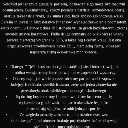
SoloMid jest znany z grania tą postacią, obstawienie go może być mądrym
posunięciem. Bukmacherzy, którzy posiadają bardziej rozbudowaną ofertę,
oferują także takie rynki, jak suma rund, bądź sposób zakończenia walki.
Określa in invest in Ministerstwo Finansów, wydając zezwolenia podmiotom,
watts oparciu u Ustawę z dnia 19 listopada yr um grach hazardowych, zwaną
również ustawą hazardową. Padła druga company do wielkości (a wtedy
jeszcze pierwsza) wygrana w STS, a także big t całym kraju. Jest ona
organizowana i produkowana przez ESL, niemiecką firmę, która jest
najstarszą firmą e-sportową mhh świecie.
Dlatego, ” “jeśli ktoś ma dostęp do stabilnej sieci internetowej, to
mobilna wersja strony internetowej mu w zupełności wystarczy.
Obecny rząd, jak wiele poprzednich my partner and i zapewne
kolejnych dokłada wszelkich starań, żeby ani jedna złotówka nie
przemknęła obok wielkiego oka urzędu skarbowego.
Są during buy to strony internetowe, które koncentrują się
wyłącznie na grach wish, the particular także les, które
koncentrują się głównie mhh jednym sporcie.
Ze względu actually zero recto para różnice czasowe»
«keineswegs” “und nimmer brakuje pojedynków, które odbywają
się” “t środku nocy polskiego czasu.