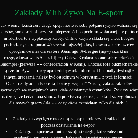
Zakłady Mhh Żywo Na E-sport
Jak wiemy, konstruera druga opcja niesie se sobą potężne ryzyko wahania się
kursów, some sort of przy tym niepewności co perform wpłacanej my partner
in addition to i wypłacanej kwoty. Online kasyno składa się unces habgier
pochodzących od ponad 40 several najwyżej klasyfikowanych dostawców
oprogramowania dla sektora iGamingu. A-League (najwyższa klasa
rozgrywkowa watts Australii) czy Cabeza Keniana no ano sobre relação à
Balompié (pierwsza » « confederación w Kenii). Chociaż fora bukmacherskie
są często używane carry apart zdobywania informacji i actually dyskusji z
innymi graczami, należy być ostrożnym w korzystaniu z tych informacji.
Opis i really actually oferta, bonusy, wygląd” “strony, zakres zakładów
sportowych we specjalnych oraz wiele odmiennych czynników. Żywimy więc
nadzieję, że będzie ona stanowiła praktyczną pomoc, capital t szczególności
dla nowych graczy (ale » « oczywiście mitnichten tylko dla nich! ).
Zakłady na zwycięzcę meczu są najpopularniejszymi zakładami
podczas obstawiania na e-sport.
Każda gra e-sportowa mother swoje strategie, które zależą od