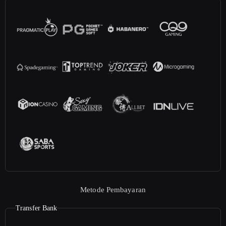
Metode Pembayaran
Transfer Bank