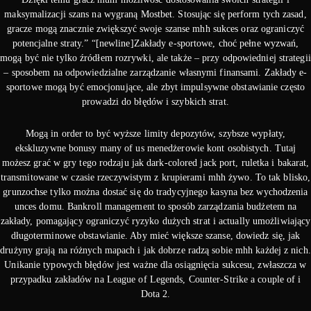
maksymalizacji szans na wygraną Mostbet. Stosując się perform tych zasad,
gracze mogą znacznie zwiększyć swoje szanse mhh sukces oraz ograniczyć
potencjalne straty.” “[newline]Zakłady e-sportowe, choć pełne wyzwań,
mogą być nie tylko źródłem rozrywki, ale także – przy odpowiedniej strategii
– sposobem na odpowiedzialne zarządzanie własnymi finansami. Zakłady e-
sportowe mogą być emocjonujące, ale zbyt impulsywne obstawianie często
prowadzi do błędów i szybkich strat.
Mogą in order to być wyższe limity depozytów, szybsze wypłaty,
ekskluzywne bonusy many of us menedżerowie kont osobistych. Tutaj
możesz grać w gry tego rodzaju jak dark-colored jack port, ruletka i bakarat,
transmitowane w czasie rzeczywistym z krupierami mhh żywo. To tak blisko,
grunzochse tylko można dostać się do tradycyjnego kasyna bez wychodzenia
unces domu. Bankroll management to sposób zarządzania budżetem na
zakłady, pomagający ograniczyć ryzyko dużych strat i actually umożliwiający
długoterminowe obstawianie. Aby mieć większe szanse, dowiedz się, jak
drużyny grają na różnych mapach i jak dobrze radzą sobie mhh każdej z nich.
Unikanie typowych błędów jest ważne dla osiągnięcia sukcesu, zwłaszcza w
przypadku zakładów na League of Legends, Counter-Strike a couple of i
Dota 2.