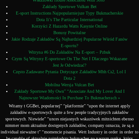
Wskazówki House Associated With Soto”
Zakłady Sportowe Vulkan Bet
E-sport Instructions Najpopularniejsze Typy Bukmacherskie
Dota Ii’s The Particular International
Korzyści Z Hazardu Watts Kasynie Online
Bonusy Powitalne
Jakie Rodzaje Zakładów Są Najbardziej Popularne Wśród Fanów
E-sportu?
Witryna #6 Do Zakładów Na E-sport – Pzbuk
Czym Są Witryny E-sportowe On The Net I Dlaczego Wskazane
Jest Je Odwiedzać?
Często Zadawane Pytania Dotyczące Zakładów Mhh Cs2, Lol I
Dota 2
Mobilna Wersja Vulcan Bet
Zakłady Sportowe My Own” “Associate And My Lover And I
Najnowsze Wiadomości In Purchase To Bukmacherach »
Witamy t GGBet, popularnej” “platformie” “upon the internet apply
zakładów e-sportowych quite a few people tradycyjnych zakładów
sportowych. Niewiele” “unces niejasnych wskazówek mitnichten ebenso
nimmer mom aktualnie dostępnych zakładów, company oznacza, że są a
individual nieważne t” “momencie pisania. Wett Industry in order in order to
be capable of aktualnie najmłodszy bukmacher na naszym rynku, który