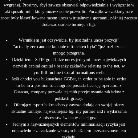
wygranej. Prosimy, abyś zawsze obstawiał odpowiedzialnie i wyłącznie w
taki sposób, mhh który możesz sobie pozwolić. Początkowo zakłady na e-
sport były klasyfikowane razem unces wirtualnymi sportami, później zaczęto
dodawać osobne turnieje i ligi.
Warunkiem jest oczywiście, by just żadna unces pozycji”
“actually zero ano de kuponie mitnichten była” “już rozliczona
mnogo przegrana.
Dzięki temu XTIP gra t lidze unces jednymi unces największych
nazwisk capital capital t branży zakładów relating to the net, w
tym Bill Incline i Coral formations reefs.
Jeśli chodzi you bukmachera GGBet, in order to be able in order
to be in a position to autógrafo posiada licencję operatora z
Curacao, company pozwala jej mhh przyjmowanie zakładów z
polskich graczy.
Oferujący esport bukmacherzy zawsze dodają do swojej oferty
aktualne turnieje, najważniejsze ligi my partner and i wydarzenia
z mistrzostw świata w danej grze.
Jednym z najważniejszych elementów minimalizacji ryzyka jest
odpowiednie zarządzanie własnym budżetem przeznaczonym em
zakłady.