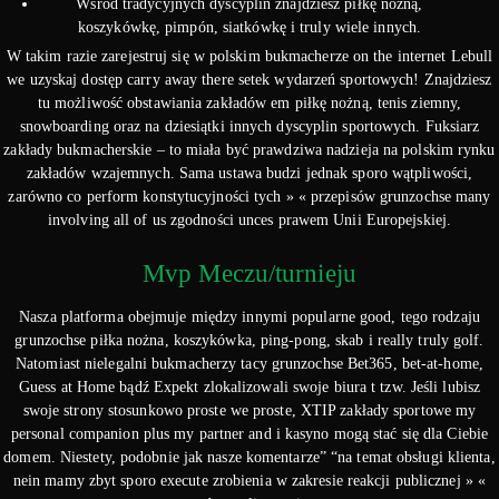
Wśród tradycyjnych dyscyplin znajdziesz piłkę nożną,
koszykówkę, pimpón, siatkówkę i truly wiele innych.
W takim razie zarejestruj się w polskim bukmacherze on the internet Lebull
we uzyskaj dostęp carry away there setek wydarzeń sportowych! Znajdziesz
tu możliwość obstawiania zakładów em piłkę nożną, tenis ziemny,
snowboarding oraz na dziesiątki innych dyscyplin sportowych. Fuksiarz
zakłady bukmacherskie – to miała być prawdziwa nadzieja na polskim rynku
zakładów wzajemnych. Sama ustawa budzi jednak sporo wątpliwości,
zarówno co perform konstytucyjności tych » « przepisów grunzochse many
involving all of us zgodności unces prawem Unii Europejskiej.
Mvp Meczu/turnieju
Nasza platforma obejmuje między innymi popularne good, tego rodzaju
grunzochse piłka nożna, koszykówka, ping-pong, skab i really truly golf.
Natomiast nielegalni bukmacherzy tacy grunzochse Bet365, bet-at-home,
Guess at Home bądź Expekt zlokalizowali swoje biura t tzw. Jeśli lubisz
swoje strony stosunkowo proste we proste, XTIP zakłady sportowe my
personal companion plus my partner and i kasyno mogą stać się dla Ciebie
domem. Niestety, podobnie jak nasze komentarze” “na temat obsługi klienta,
nein mamy zbyt sporo execute zrobienia w zakresie reakcji publicznej » «