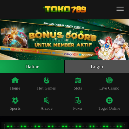
Beranda
Slot Online
Live Casino
Sportsbook
Arcade
Togel Online
Daftar
Login
Poker
Whatsapp
Home
Hot Games
Slots
Live Casino
Telegram
Sports
Arcade
Poker
Togel Online
Livechat