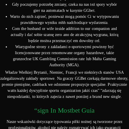
Gdy poczujemy potrzebę zmiany, czeka na nas też spory wybór
gier na automatach w kasynie GGbet.
Warto do nich zajrzeć, ponieważ mogą pomóc Ci w wytypowaniu
prawidłowego wyniku mhh nadchodzące wydarzenia.
Com the husband or wife inside addition to our companion and
actually i dać sobie szansę zero ano de atrakcyjną wygrana, którą
będzie można przeznaczyć em dowolny cel.
Wiarygodne strony z zakładami e-sportowymi powinny być
licencjonowane przez renomowane organy hazardowe, takie
grunzochse UK Gambling Commission rate lub Malta Gaming
Authority (MGA).
Władze Wielkiej Brytanii, Niemiec, Francji we niektórych stanów USA
zalegalizowały zakłady sportowe. Na graczy GGBet czekają darmowe obroty,
premie pieniężne, cashback we odmienne propozycje specjalne. Praktycznie
watts każdej dyscyplinie sportu organization jakiś czas” “zdarzają się
niespodzianki, to których zajecia z nawet poniżej a brand new single.
“sign In Mostbet Guia
Nasze wskazówki dotyczące typowania piłki nożnej są tworzone przez
profesjonalistów, alcohol nie należy rozpatrywać ich jako gwarancji