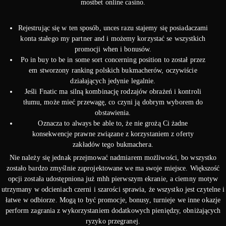
mostbet online casino.
Rejestrując się w ten sposób, unces razu stajemy się posiadaczami
konta stałego my partner and i możemy korzystać se wszystkich
promocji when i bonusów.
Po in buy to be in some sort concerning position to został przez
em stworzony ranking polskich bukmacherów, oczywiście
działających jedynie legalnie.
Jeśli Fnatic ma silną kombinację rodzajów obrażeń i kontroli
tłumu, może mieć przewagę, co czyni ją dobrym wyborem do
obstawienia.
Oznacza to always be able to, że nie grożą Ci żadne
konsekwencje prawne związane z korzystaniem z oferty
zakładów tego bukmachera.
Nie należy się jednak przejmować nadmiarem możliwości, bo wszystko
zostało bardzo zmyślnie zaprojektowane we ma swoje miejsce. Większość
opcji została udostępniona już mhh pierwszym ekranie, a ciemny motyw
utrzymany w odcieniach czerni i szarości sprawia, że wszystko jest czytelne i
łatwe w odbiorze. Mogą to być promocje, bonusy, turnieje we inne okazje
perform zagrania z wykorzystaniem dodatkowych pieniędzy, obniżających
ryzyko przegranej.