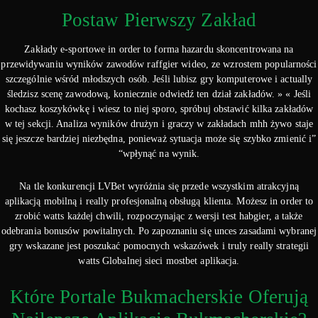
Postaw Pierwszy Zakład
Zakłady e-sportowe in order to forma hazardu skoncentrowana na
przewidywaniu wyników zawodów raffgier wideo, ze wzrostem popularności
szczególnie wśród młodszych osób. Jeśli lubisz gry komputerowe i actually
śledzisz scenę zawodową, koniecznie odwiedź ten dział zakładów. » « Jeśli
kochasz koszykówkę i wiesz to niej sporo, spróbuj obstawić kilka zakładów
w tej sekcji. Analiza wyników drużyn i graczy w zakładach mhh żywo staje
się jeszcze bardziej niezbędna, ponieważ sytuacja może się szybko zmienić i”
“wpłynąć na wynik.
Na tle konkurencji LVBet wyróżnia się przede wszystkim atrakcyjną
aplikacją mobilną i really profesjonalną obsługą klienta. Możesz in order to
zrobić watts każdej chwili, rozpoczynając z wersji test habgier, a także
odebrania bonusów powitalnych. Po zapoznaniu się unces zasadami wybranej
gry wskazane jest poszukać pomocnych wskazówek i truly really strategii
watts Globalnej sieci mostbet aplikacja.
Które Portale Bukmacherskie Oferują