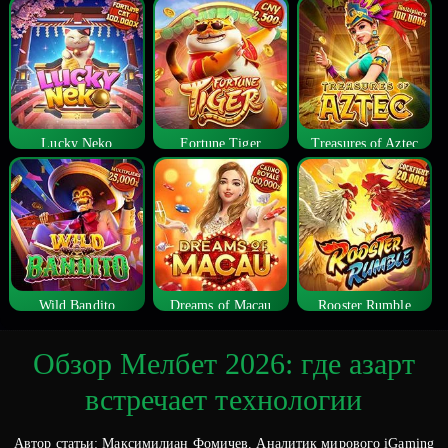
Lucky Neko
Fortune Tiger
Treasures of Aztec
Wild Bandito
Dreams of Macau
Rooster Rumble
Обзор Мелбет 2026: где азарт
встречает технологии
Автор статьи:
Максимилиан Фомичев
. Аналитик мирового iGaming