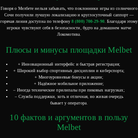
Говоря о Мелбете нельзя забывать, что поклонники игры из солнечного
Сочи получили лучшую локализацию и круглосуточный саппорт —
горячая линия доступна по телефону
8 (800) 700-29-90
. Благодаря этому
игроки чувствуют себя в безопасности, будто на домашнем матче
Локомотива.
Плюсы и минусы площадки Melbet
+ Инновационный интерфейс и быстрая регистрация;
+ Широкий выбор спортивных дисциплин и киберспорта;
+ Многоуровневые бонусы и акции;
+ Надёжное мобильное приложение;
– Иногда технические прилипалы при пиковых нагрузках;
– Служба поддержки, хоть и отличная, но живая очередь
бывает у оператора.
10 фактов и аргументов в пользу
Melbet