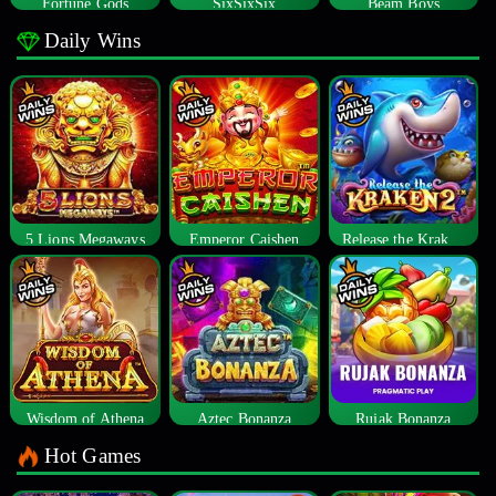
Fortune Gods
SixSixSix
Beam Boys
Daily Wins
5 Lions Megaways
Emperor Caishen
Release the Kraken 2
Wisdom of Athena
Aztec Bonanza
Rujak Bonanza
Hot Games