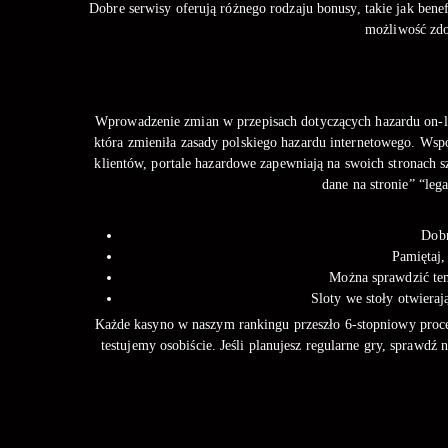
Dobre serwisy oferują różnego rodzaju bonusy, takie jak bene
możliwość zdo
Wprowadzenie zmian w przepisach dotyczących hazardu on-lin
która zmieniła zasady polskiego hazardu internetowego. Ws
klientów, portale hazardowe zapewniają na swoich stronach 
dane na stronie” “le
Dobr
Pamiętaj,
Można sprawdzić tem
Sloty we stoły otwiera
Każde kasyno w naszym rankingu przeszło 6-stopniowy proce
testujemy osobiście. Jeśli planujesz regularne gry, sprawd