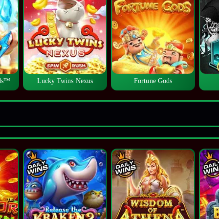
lds™
Lucky Twins Nexus
Fortune Gods