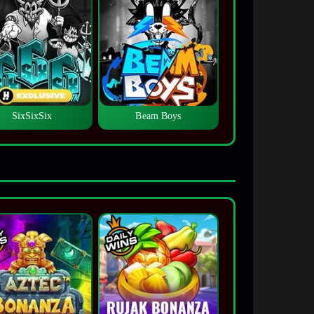
SixSixSix
Beam Boys