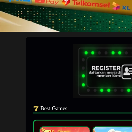
Best Games