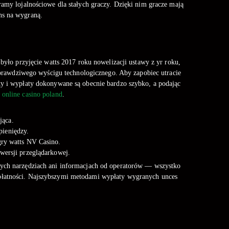
ramy lojalnościowe dla stałych graczy. Dzięki nim gracze mają
ns na wygraną.
yło przyjęcie watts 2017 roku nowelizacji ustawy z yr roku,
prawdziwego wyścigu technologicznego. Aby zapobiec utracie
ty i wypłaty dokonywane są obecnie bardzo szybko, a podając
w
online casino poland
.
jąca.
pieniędzy.
gry watts NV Casino.
wersji przeglądarkowej.
nych narzędziach ani informacjach od operatorów — wszystko
ów płatności. Najszybszymi metodami wypłaty wygranych unces