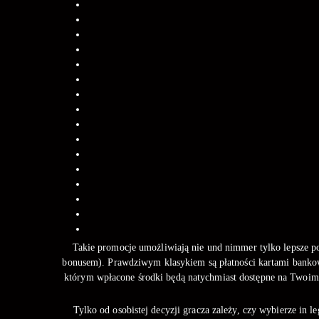
Takie promocje umożliwiają nie und nimmer tylko lepsze po
bonusem). Prawdziwym klasykiem są płatności kartami bankow
którym wpłacone środki będą natychmiast dostępne na Twoim ko
Tylko od osobistej decyzji gracza zależy, czy wybierze in