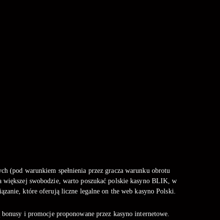
nych (pod warunkiem spełnienia przez gracza warunku obrotu
a większej swobodzie, warto poszukać polskie kasyno BLIK, w
zanie, które oferują liczne legalne on the web kasyno Polski.
są bonusy i promocje proponowane przez kasyno internetowe.