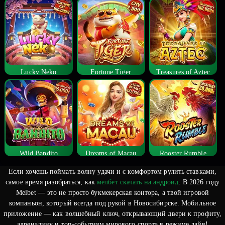
Lucky Neko
Fortune Tiger
Treasures of Aztec
Wild Bandito
Dreams of Macau
Rooster Rumble
Если хочешь поймать волну удачи и с комфортом рулить ставками,
самое время разобраться, как
мелбет скачать на андроид
. В 2026 году
Melbet — это не просто букмекерская контора, а твой игровой
компаньон, который всегда под рукой в Новосибирске. Мобильное
приложение — как волшебный ключ, открывающий двери к профиту,
адреналину и топ-событиям мирового спорта в режиме лайв!