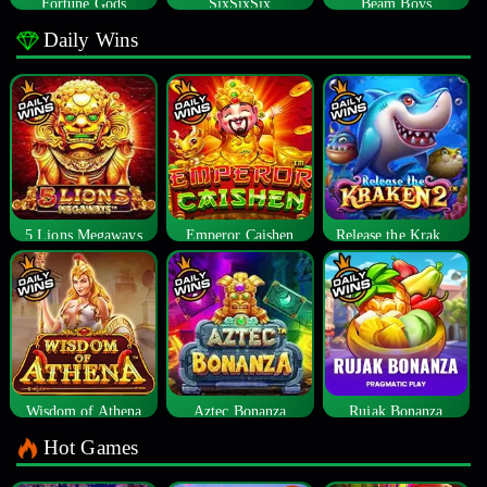
Fortune Gods
SixSixSix
Beam Boys
Daily Wins
5 Lions Megaways
Emperor Caishen
Release the Kraken 2
Wisdom of Athena
Aztec Bonanza
Rujak Bonanza
Hot Games