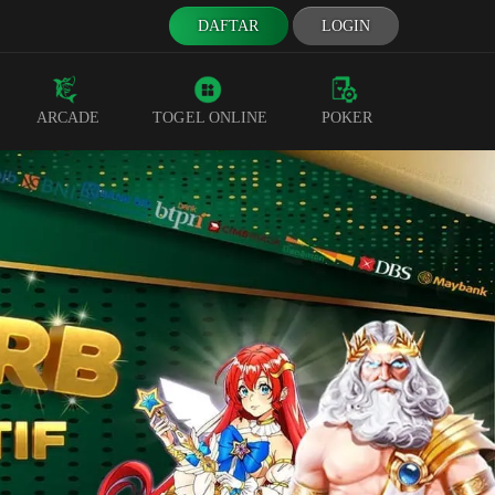
DAFTAR
LOGIN
ARCADE
TOGEL ONLINE
POKER