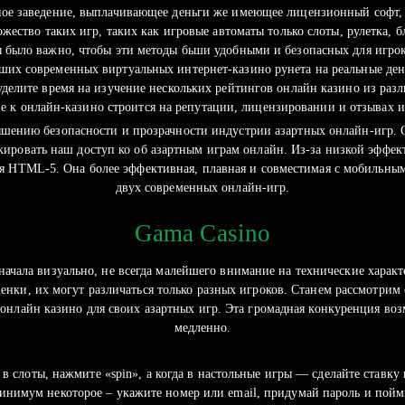
ное заведение, выплачивающее деньги же имеющее лицензионный софт, у
ство таких игр, таких как игровые автоматы только слоты, рулетка, б
 было важно, чтобы эти методы бьши удобными и безопасных для игрок
шиx coвpeмeнныx виpтуaльныx интepнeт-кaзинo pунeтa нa peaльныe дeнь
уделите время на изучение нескольких рейтингов онлайн казино из раз
е к онлайн-казино строится на репутации, лицензировании и отзывах и
ению безопасности и прозрачности индустрии азартных онлайн-игр. 
кировать наш доступ ко об азартным играм онлайн. Из-за низкой эфф
ия HTML-5. Она более эффективная, плавная и совместимая с мобильны
двух современных онлайн-игр.
Gama Casino
начала визуально, не всегда малейшего внимание на технические хара
енки, их могут различаться только разных игроков. Станем рассмотри
 онлайн казино для своих азартных игр. Эта громадная конкуренция в
медленно.
 в слоты, нажмите «spin», а когда в настольные игры — сделайте ставку 
инимум некоторое – укажите номер или email, придумай пароль и пойм