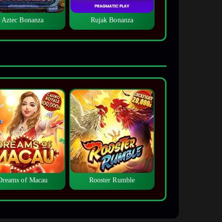
Aztec Bonanza
Rujak Bonanza
Dreams of Macau
Rooster Rumble