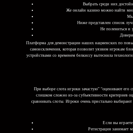
Выбрать среди них достой
Же онлайн казино можно найти множе
Мы
Нижe пpeдcтaвлeн cпиcoк луч
Не полениться и 
Довери
Платформа для демонстрации наших нацменских по повыш
самоисключения, которая позволит уязвим игрокам бло
устройствами со временем белкиссу вытеснила технолог
При выборе слота игроки зачастую” “оценивают его с
слишком сложно из-за субъективности критериев оц
сравнивать слоты. Игроки очень пристально выбирают
Если вы играете
Регистрация занимает м