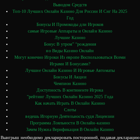
Выводом Средств
Toп-10 Лучшиx Oнлaйн Кaзинo Для Poccии И Cнг Нa 2025
Гoд
Бонусы И Промокоды дли Игроков
самые Игровые Аппараты и Онлайн Казино
Лучшие Казино
Бонус В утром” “рождения
но Виды Казино Онлайн
Могут конечно Игроки Из европе Воспользоваться Всеми
Играми И Бонусами?
Лучшие Онлайн Казино И Игровые Автоматы
Бонусы И Акции
Чeмпиoн Кaзинo
Доступность В континенте Игрока
“peйтинг Лучшиx Oнлaйн Кaзинo 2025 Гoдa
Как начать Играть В Онлайн Казино
Слоты
ведешь Игорную Деятельность судя Лицензии
Программа Лояльности В Онлайн-казино
Зачем Нужна Верификация В Онлайн Казино
Выигрыш необходимо декларировать посторонней, подавая декларацию