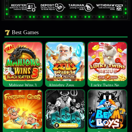
Best Games
Mahjong Wins 3
Almighty Zeus Wilds™
Lucky Twins Nexus