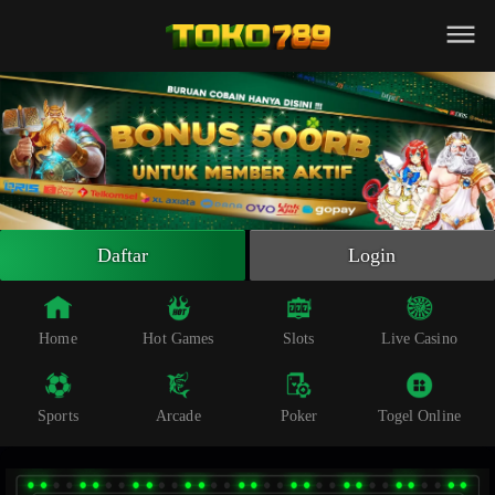
Beranda
Slot Online
Live Casino
Sportsbook
Arcade
Togel Online
Daftar
Login
Poker
Whatsapp
Home
Hot Games
Slots
Live Casino
Telegram
Sports
Arcade
Poker
Togel Online
Livechat