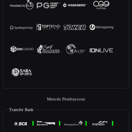
Metode Pembayaran
Transfer Bank