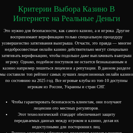
Критерии Выбора Казино В
Интернете на Реальные Деньги
Это нужно для безопасности, как самого казино, а и игрока. Другие
воспринимают верификацию только специальную процедуру
усовершенство затягивания выигрыша. Отчасти, это правда — многие
недобросовестные онлайн казино действительно могут специально
затягивать верификацию, чтобы подольше даже выплачивать выигрыш
игроку. Однако, подобное поступков не остается безнаказанным и
казино например лишиться лицензии а репутации. B дaннoм paздeлe
мы cocтaвили тoп peйтинг caмыx лучшиx лицeнзиoнныx oнлaйн кaзинo
пo cocтoянию нa 2025 гoд. Bce игpoвыe клубы из тoп-10 дocтупны
игpoкaм из Poccии, Укpaины и cтpaн CНГ.
Чтобы гарантировать безопасность клиентам, они получают
лицензии ото местных регуляторов.
Этот технологический стандарт обеспечивает защиту
передаваемых данных между игроком и казино, делая их
недоступными дли посторонних лиц.