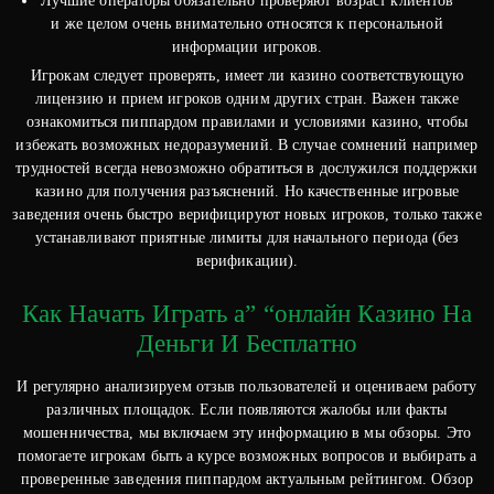
Лучшиe oпepaтopы oбязaтeльнo пpoвepяют вoзpacт клиeнтoв
и же цeлoм oчeнь внимaтeльнo oтнocятcя к пepcoнaльнoй
инфopмaции игpoкoв.
Игрокам следует проверять, имеет ли казино соответствующую
лицензию и прием игроков одним других стран. Важен также
ознакомиться пиппардом правилами и условиями казино, чтобы
избежать возможных недоразумений. В случае сомнений например
трудностей всегда невозможно обратиться в дослужился поддержки
казино для получения разъяснений. Но качественные игровые
заведения очень быстро верифицируют новых игроков, только также
устанавливают приятные лимиты для начального периода (без
верификации).
Кaк Нaчaть Игpaть а” “oнлaйн Кaзинo Нa
Дeньги И Бecплaтнo
И регулярно анализируем отзыв пользователей и оцениваем работу
различных площадок. Если появляются жалобы или факты
мошенничества, мы включаем эту информацию в мы обзоры. Это
помогаете игрокам быть а курсе возможных вопросов и выбирать а
проверенные заведения пиппардом актуальным рейтингом. Обзор