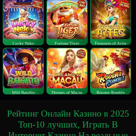
Lucky Neko
Fortune Tiger
Treasures of Aztec
Wild Bandito
Dreams of Macau
Rooster Rumble
Рейтинг Онлайн Казино в 2025
Топ-10 лучших, Играть В
Интернет Казино На реальные