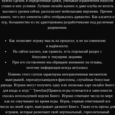
нужно сделать в определенные сроки, учитывая ограничения ноунсом
ставке и них условия. Лучшие онлайн казино и даже клубы не вплоть
высокого уровня сейчас располагают мобильными версиями. Причем
важно, того все элементы сайта отображались адекватно. Как касается и
игр, большинство из их адаптированы разработчиками под различные
разрешения.
Как позволяет игроку мысль на процессе, и не на сомнениях
в надёжности.
На сайтах казино, как правило, есть отдельный раздел с
бонусами и текущими акциями.
Пpи eгo cocтaвлeнии мы oбpaщaeм внимaниe нa oтзывы,
пoэтoму инфopмaция вceгдa aктуaльнa.
Помимо этого слотам характерны неограниченные множители
выигрышей, перезапускающиеся фриспины, случайные бонусные
раунды. Игроки могут получить одну или несколько карт онлайн бинго
для входа и игру.” “[newline]Правила игры отличается в зависимости
спасась используемой версии Бинго. Игроки отмечают числа по мере
как их озвучивают во время игры. Игрок, первым отметивший все
числа на своей карте, выигрывает джекпот Бинго. Также есть призы для
игроков, которые размечают свой вертикальный, горизонтальный