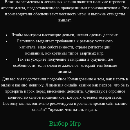
Важным элементом в легальных казино является наличие игрового
ассортимента, предоставленного проверенными производителями. Эти
производители обеспечивают честность игры и высокие стандарты
выплат.
Чтобы выиграем настоящие деньги, нельзя сделать депозит.
Регулятор выдвигает требования к размеру уставного
капитала, виде собственности, стране регистрации
компании, конкретным типов азартных игр.
Так вы ускорите получение выигрыша в будущем, же
особенности, если словите джек-пот, который тем больше
лимита.
Для вас мы подготовили подробное Командование о том, как играть в
онлайн казино новичку. Лицензия онлайн казино как первое, что быть
проверить игрок перед внесением депозита. Существуют огромное
количество сайтов мошенников, которых хотелось остерегаться.
Поэтому мы настоятельно рекомендуем проанализировав сайт казино
онлайн” “прежде, чем начать играть.
Выбор Игр