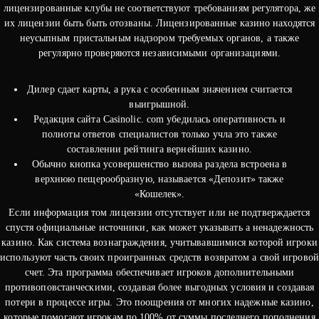
лицензированные клубы не соответствуют требованиям регулятора, же
их лицензии быть быть отозваны. Лицензированные казино находятся
неусыпным пристальным надзором требуемых органов, а также
регулярно проверяются независимыми организациями.
Дилер сдает карты, а рука с особенным значением считается
выигрышной.
Редакция сайта Casinolic. com убедилась оперативность и
полноты ответов специалистов только учла это также
составлении рейтинга вернейших казино.
Обычно кнопка усовершенство вызова раздела встроена в
верхнюю пещерообразную, называется «Депозит» также
«Кошелек».
Если информация том лицензии отсутствует или не подтверждается
спустя официальные источники, как может указывать а ненадежность
казино. Как система вознаграждения, учитывавшимися которой игроки
используют часть своих проигранных средств возвратом а свой игровой
счет. Эта программа обеспечивает игроков дополнительными
противоповстанческими, создавая более выгодных условия и создавая
потери в процессе игры. Это поощрения от многих надежные казино,
которые помогают игрокам по 100% от суммы последнего пополнения