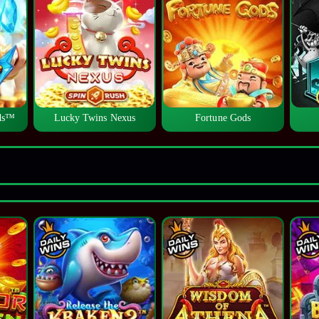
lds™
Lucky Twins Nexus
Fortune Gods