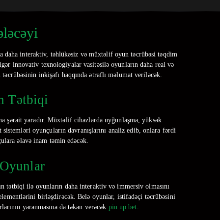
ləcəyi
 daha interaktiv, təhlükəsiz və müxtəlif oyun təcrübəsi təqdim
ər innovativ texnologiyalar vasitəsilə oyunların daha real və
təcrübəsinin inkişafı haqqında ətraflı məlumat veriləcək.
n Tətbiqi
a şərait yaradır. Müxtəlif cihazlarda uyğunlaşma, yüksək
sistemləri oyunçuların davranışlarını analiz edib, onlara fərdi
çulara əlavə inam təmin edəcək.
 Oyunlar
 tətbiqi ilə oyunların daha interaktiv və immersiv olmasını
ementlərini birləşdirəcək. Belə oyunlar, istifadəçi təcrübəsini
nrlarının yaranmasına da təkan verəcək
pin up bet
.