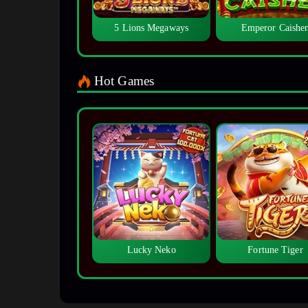
5 Lions Megaways
Emperor Caishe
Hot Games
Lucky Neko
Fortune Tiger