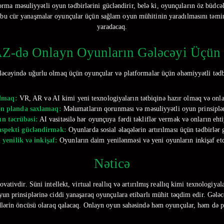
rma məsuliyyətli oyun tədbirlərini gücləndirir, belə ki, oyunçuların öz büdcə
, bu cür yanaşmalar oyunçular üçün sağlam oyun mühitinin yaradılmasını təm
yaradacaq.
AZ-də Onlayn Oyunların Gələcəyi Üçün 
əcəyində uğurlu olmaq üçün oyunçular və platformalar üçün əhəmiyyətli tədbi
olmaq:
VR, AR və AI kimi yeni texnologiyaların tətbiqinə hazır olmaq və onla
 ön planda saxlamaq:
Məlumatların qorunması və məsuliyyətli oyun prinsiplə
un təcrübəsi:
AI vasitəsilə hər oyunçuya fərdi təkliflər vermək və onların ehti
 aspekti gücləndirmək:
Oyunlarda sosial əlaqələrin artırılması üçün tədbirlər
yenilik və inkişaf:
Oyunların daim yenilənməsi və yeni oyunların inkişaf etd
Nəticə
tivdir. Süni intellekt, virtual reallıq və artırılmış reallıq kimi texnologiyala
yun prinsiplərinə ciddi yanaşaraq oyunçulara etibarlı mühit təqdim edir. Gələ
lərin öncüsü olaraq qalacaq. Onlayn oyun sahəsində həm oyunçular, həm də pl