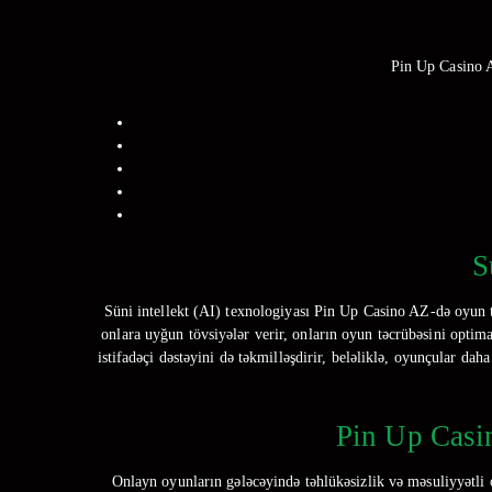
Pin Up Casino A
S
Süni intellekt (AI) texnologiyası Pin Up Casino AZ-də oyun tə
onlara uyğun tövsiyələr verir, onların oyun təcrübəsini optima
istifadəçi dəstəyini də təkmilləşdirir, beləliklə, oyunçular dah
Pin Up Casi
Onlayn oyunların gələcəyində təhlükəsizlik və məsuliyyətli 