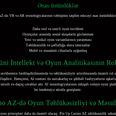
Əsas üstünlüklər
Z-də VR və AR texnologiyalarının tətbiqinin təqdim edəcəyi əsas üstünlüklər 
Daha real və təsirli oyun təcrübəsi
Oyunçular arasında sosial əlaqələrin güclənməsi
Yeni və unikal oyun variantlarının yaranması
Təhlükəsizlik və şəffaflığa əlavə təminatlar
Mobil və masaüstü cihazlarla uyğunluq
üni İntellekt və Oyun Analitikasının Ro
crübəsinin fərdiləşdirilməsində və təhlükəsizliyin artırılmasında önəmli rol 
llaşdırır. Həmçinin, AI vasitəsi ilə saxtakarlıq və şübhəli fəaliyyətlərin aşka
a sürətli və dəqiq cavablar alır. AI texnologiyalarının inkişafı onlayn oyun pl
bu tendensiya sürətlə genişlənir.
no AZ-də Oyun Təhlükəsizliyi və Məsul
oyun prinsipləri daha da önəmli olacaq. Pin Up Casino AZ təhlükəsizlik sahəsi