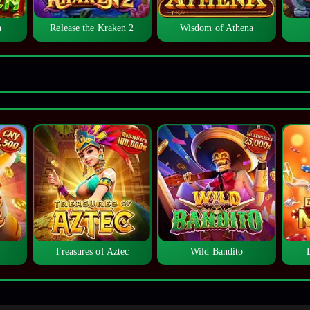
n
Release the Kraken 2
Wisdom of Athena
Treasures of Aztec
Wild Bandito