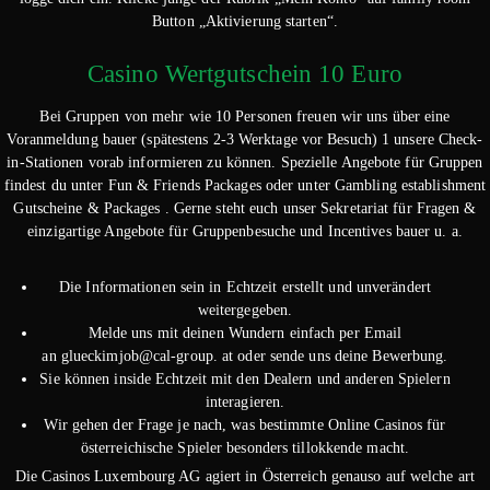
Button „Aktivierung starten“.
Casino Wertgutschein 10 Euro
Bei Gruppen von mehr wie 10 Personen freuen wir uns über eine
Voranmeldung bauer (spätestens 2-3 Werktage vor Besuch) 1 unsere Check-
in-Stationen vorab informieren zu können. Spezielle Angebote für Gruppen
findest du unter Fun & Friends Packages oder unter Gambling establishment
Gutscheine & Packages . Gerne steht euch unser Sekretariat für Fragen &
einzigartige Angebote für Gruppenbesuche und Incentives bauer u. a.
Die Informationen sein in Echtzeit erstellt und unverändert
weitergegeben.
Melde uns mit deinen Wundern einfach per Email
an glueckimjob@cal-group. at oder sende uns deine Bewerbung.
Sie können inside Echtzeit mit den Dealern und anderen Spielern
interagieren.
Wir gehen der Frage je nach, was bestimmte Online Casinos für
österreichische Spieler besonders tillokkende macht.
Die Casinos Luxembourg AG agiert in Österreich genauso auf welche art