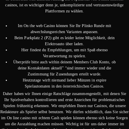
casinos, ist es wichtiger denn je, unkomplizierte und vertrauenswürdige
Plattformen zu wählen.
Im On the web Casino können Sie Ihr Plinko Runde mit
abwechslungsreichen Varianten anpassen.
Beim Parkplatz 2 (P2) gibt es leider keine Möglichkeit, dein
Elektroauto über laden.
Hier findest du Empfehlungen, um mit Spaß ebenso
Verantwortung zu spielen.
Überprüfe bitte auch within deinem Members Club Konto, ob
deine Kontaktdaten aktuell” “sind immer wieder und die
Zustimmung für Zusendungen erteilt wurde.
Heutzutage wirft niemand lieber Münzen in expire
Spielautomaten in den österreichischen Casinos.
Daher haben wir Ihnen einige Ratschläge zusammengestellt, mit denen Sie
Ihr Spielverhalten kontrollieren und erste Anzeichen für problematisches
Spielen frühzeitig erkennen. Wir empfehlen Ihnen nur Casinos, die unsere
Redakteure als Spieler selbst benutzen. Wir dürfen schließlich, dass Sie sicher
im On line casino mit echtem Cash spielen können ebenso sich keine Sorgen
um die Auszahlung machen müssen. Wichtig ist für uns daher immer im