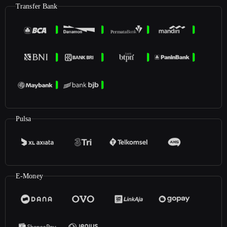
Transfer Bank
Pulsa
E-Money