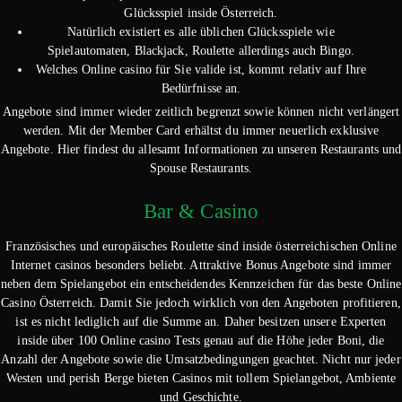
Glücksspiel inside Österreich.
Natürlich existiert es alle üblichen Glücksspiele wie
Spielautomaten, Blackjack, Roulette allerdings auch Bingo.
Welches Online casino für Sie valide ist, kommt relativ auf Ihre
Bedürfnisse an.
Angebote sind immer wieder zeitlich begrenzt sowie können nicht verlängert
werden. Mit der Member Card erhältst du immer neuerlich exklusive
Angebote. Hier findest du allesamt Informationen zu unseren Restaurants und
Spouse Restaurants.
Bar & Casino
Französisches und europäisches Roulette sind inside österreichischen Online
Internet casinos besonders beliebt. Attraktive Bonus Angebote sind immer
neben dem Spielangebot ein entscheidendes Kennzeichen für das beste Online
Casino Österreich. Damit Sie jedoch wirklich von den Angeboten profitieren,
ist es nicht lediglich auf die Summe an. Daher besitzen unsere Experten
inside über 100 Online casino Tests genau auf die Höhe jeder Boni, die
Anzahl der Angebote sowie die Umsatzbedingungen geachtet. Nicht nur jeder
Westen und perish Berge bieten Casinos mit tollem Spielangebot, Ambiente
und Geschichte.