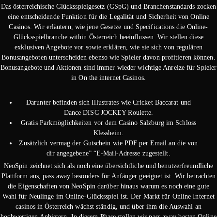
Das österreichische Glücksspielgesetz (GSpG) und Branchenstandards zocken
eine entscheidende Funktion für die Legalität und Sicherheit von Online
Casinos. Wir erläutern, wie jene Gesetze und Specifications die Online-
Glücksspielbranche within Österreich beeinflussen. Wir stellen diese
exklusiven Angebote vor sowie erklären, wie sie sich von regulären
Bonusangeboten unterscheiden ebenso wie Spieler davon profitieren können.
Bonusangebote und Aktionen sind immer wieder wichtige Anreize für Spieler
in On the internet Casinos.
Darunter befinden sich Illustrates wie Cricket Baccarat und
Dance DISC JOCKEY Roulette.
Gratis Parkmöglichkeiten vor dem Casino Salzburg im Schloss
Klessheim.
Zusätzlich vermag der Gutschein wie PDF per Email an die von
dir angegebene” “E-Mail-Adresse zugestellt.
NeoSpin zeichnet sich als noch eine übersichtliche und benutzerfreundliche
Plattform aus, pass away besonders für Anfänger geeignet ist. Wir betrachten
die Eigenschaften von NeoSpin darüber hinaus warum es noch eine gute
Wahl für Neulinge im Online-Glücksspiel ist. Der Markt für Online Internet
casinos in Österreich wächst ständig, und über ihm die Auswahl an
hochwertigen Anbietern. In diesem Phase stellen wir pass away besten Online