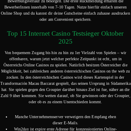
Bewerbungsverlauf zu besorgen. Die erste Rückmeldung erhalten die
BewerberInnen innerhalb von 7-10 Tagen. Nutze hierfür einfach unseren
Online Shop und du kannst dir deine Gutscheine einfach zuhause ausdrucken
oder am Convenient speichern.
Top 15 Internet Casino Testsieger Oktober
2025
Von bequemem Zugang bis hin zu hin zu 1er Vielzahl von Spielen – wir
offenbaren, warum jetzt welcher perfekte Zeitpunkt ist echt, um in
Österreichs Online Casinos zu spielen. Natürlich besitzen Österreicher die
Möglichkeit, bei zahlreichen anderen österreichischen Casinos on the web zu
zocken. In den österreichischen Casinos wird dieses Kartenspiel in der
Transformación Macau Baccarat gespielt, das seinen Ursprung in Südamerika
hat. Sie spielen gegen den Croupier darüber hinaus Ziel ist fue, näher an die
Zahl 9 über kommen. Sie wetten darauf, ob Sie gewinnen oder der Croupier,
oder ob es zu einem Unentschieden kommt.
Manche Unternehmensserver verweigern den Empfang eben
dieser E-Mails.
Win2day ist expire erste Adresse für konzessioniertes Online-