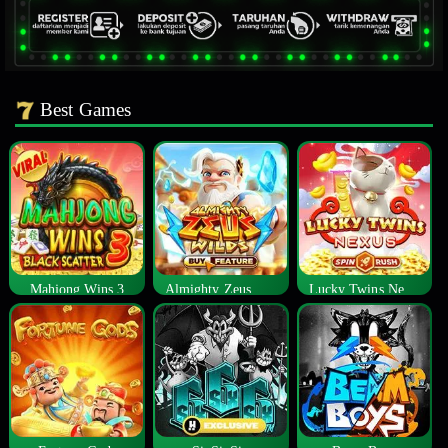
Best Games
Mahjong Wins 3
Almighty Zeus Wilds™
Lucky Twins Nexus