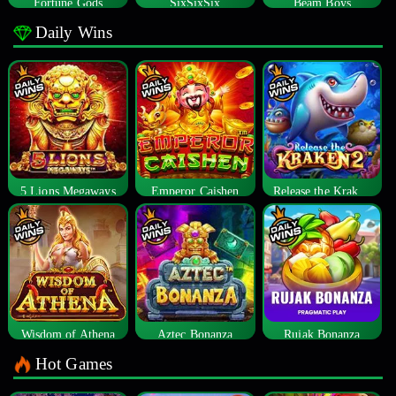
Fortune Gods
SixSixSix
Beam Boys
Daily Wins
5 Lions Megaways
Emperor Caishen
Release the Kraken 2
Wisdom of Athena
Aztec Bonanza
Rujak Bonanza
Hot Games