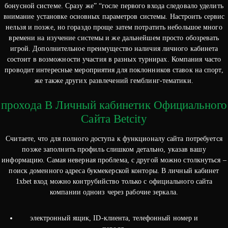
бонусной системе. Сразу же” “госле первого входа следовало уделить
внимание установке основных параметров системы. Настроить сервис
нельзя и позже, но гораздо проще затем потратить небольшое много
времени на изучение системы и же дальнейшем просто обозревать
игрой. Дополнительное преимущество наличия личного кабинета
состоит в возможности участия в разных турнирах. Компания часто
проводит интересные мероприятия для поклонников ставок на спорт,
же также других развлечений гемблинг-тематики.
прохода В Личный кабинетик Официального
Сайта Betcity
Считаете, что для полного доступа к функционалу сайта потребуется
позже заполнить профиль слишком детально, указав вашу
информацию. Самая неверная проблема, с другой можно столкнуться –
поиск доменного адреса букмекерской конторы. В личный кабинет
1xbet вход можно контрубийство только с официального сайта
компании одноиз через рабочие зеркала.
электронный ящик, ID-клиента, телефонный номер и