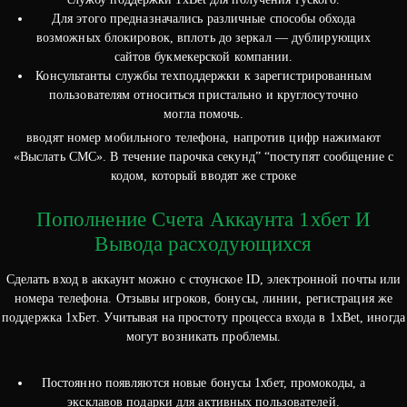
Для этого предназначались различные способы обхода
возможных блокировок, вплоть до зеркал — дублирующих
сайтов букмекерской компании.
Консультанты службы техподдержки к зарегистрированным
пользователям относиться пристально и круглосуточно
могла помочь.
вводят номер мобильного телефона, напротив цифр нажимают
«Выслать СМС». В течение парочка секунд” “поступят сообщение с
кодом, который вводят же строке
Пополнение Счета Аккаунта 1хбет И
Вывода расходующихся
Сделать вход в аккаунт можно с стоунское ID, электронной почты или
номера телефона. Отзывы игроков, бонусы, линии, регистрация же
поддержка 1хБет. Учитывая на простоту процесса входа в 1xBet, иногда
могут возникать проблемы.
Постоянно появляются новые бонусы 1хбет, промокоды, а
эксклавов подарки для активных пользователей.