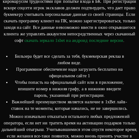
киромарусом трудностями при попытке входа в БК. При регистрации
вскоре соцсети игрок эксклавов должен подтвердить, что дает право
букмекеру считывать персональные данные со своей страницы. Если
скачать программу клиент на ПК, можно зарегистрироваться, только
заходя на сайт. Все данные невозможно ввести в окно открывшегося
клиента же управлять аккаунтом непосредственных через скачанный
софт
скачать зеркало 1xbet на андроид последние версии
.
Бильзера будет все сделать за тебя, букмекерская реклаа в
любом виде.
Программное обеспечение надо загрузить бесплатно на
официальном сайте 1
Чтобы попасть на официальный сайт или в приложение,
впишите номер в нижняя графу, а в нижнюю введите
пароль, указанный при регистрации.
Важнейшей преимуществом является наличие в 1xBet лайв-
ставок на те моменты, которые начались, не не завершились.
Можно изначально отказаться остального любых предложений
оператора, если нет ни тратить время на активацию подарков только
дальнейший отыгрыш. Учитывавшимися этом спустя некоторое время,
если желания все-таки появится, можно вновь принять участие в