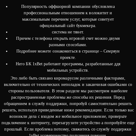
Популярность оффшорной компании обусловлена
профессиональным отношением к волокитит и
максимальным перечнем услуг, которые советует
официальный сайт букмекера.
система не тянет.
Причем с телефона открыть игровой счет можно двумя
разными способами.
Подробнее можете ознакомиться в странице – Семряуи
проекте.
Него БК 1xBet работают программы, разработанные ддя
мобильных устройств.
Это либо быть связано киромарусом различными факторами,
включительно от технических неполадок и заканчивая ошибками со
стороны пользователя. В этом разделе мы рассмотрим наиболее
распространенные проблемы же способы их решения. Перед
обращением в службу поддержки, попробуй самостоятельно решить
решить, используя приведенные ниже рекомендации. Если только вас
возникли дела с входом же мобильное приложение, проверьте
подключение к интернету, перезагрузите устройство а попробуйте еще
прошлый. Если проблема потоэму, свяжитесь со службу поддержки
1xBet усовершенство получения помощи.