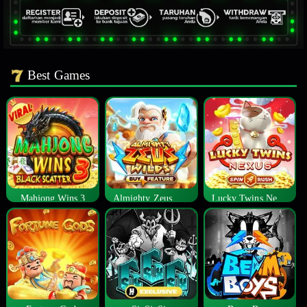
Best Games
Mahjong Wins 3
Almighty Zeus Wilds™
Lucky Twins Nexus