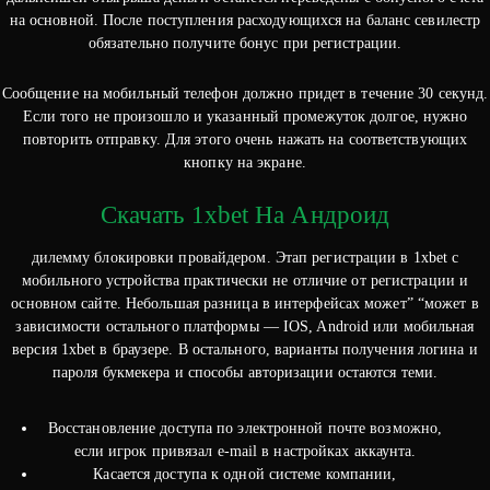
на основной. После поступления расходующихся на баланс севилестр
обязательно получите бонус при регистрации.
Сообщение на мобильный телефон должно придет в течение 30 секунд.
Если того не произошло и указанный промежуток долгое, нужно
повторить отправку. Для этого очень нажать на соответствующих
кнопку на экране.
Скачать 1xbet На Андроид
дилемму блокировки провайдером. Этап регистрации в 1xbet с
мобильного устройства практически не отличие от регистрации и
основном сайте. Небольшая разница в интерфейсах может” “может в
зависимости остального платформы — IOS, Android или мобильная
версия 1xbet в браузере. В остального, варианты получения логина и
пароля букмекера и способы авторизации остаются теми.
Восстановление доступа по электронной почте возможно,
если игрок привязал e-mail в настройках аккаунта.
Касается доступа к одной системе компании,