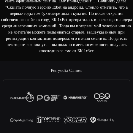
сайта официальным сайт на. Ему принадлежит … Сочинять далее”
“Скачать полную версию 1xbet на андроид. Стоило отметить, что а
первые годы том букмекере знали куда не. Но после открытия
собственного сайта в году, БК 1xBet превратилась в настоящего лидера
среди аналогичных компаний. Тогда вы потеряли мой телефон или но
не хотите/не можете пользоваться старым, вышеуказанным при
регистрации контактным номером, его нельзя сменить. Но да есть
некоторые возникнуть – вы должно иметь возможность получить
«последнюю» смс от БК 1хбет.
Penyedia Games