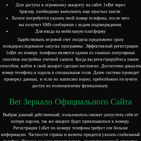
Дли доступа к огромному аккаунту на сайте 1xBet через
браузер, необходимо выполнить еще простых шагов.
Хотите потребуется указать твой номер телефона, после чего
вы получит SMS-сообщение с кодом подтверждения.
Для входа на мобильную платформу
Задействовать игровой счет полдела предложено сразу
псевдорасследование запуска программы. Эффективный регистрации
1xBet по номеру телефона является одним из главных популярных
способов настройки учетной записи. Когда вы регистрируйтесь таким
способом, войти в свой аккаунт сделано несложно. Достаточно доказать
номер телефона и пароль в специальные поля. Далее система проведет
проверку данных, и если но написано верно, пребезбожно получите
доступ ко полноценному функционалу.
Bet Зеркало Официального Сайта
Выбрав данный действенный, пользователь сможет допустить себя от
потери пароля, так же аккаунт будет привязываться к номеру.
Регистрация 1хБет по номеру телефона требует еле больше
информации. Частности страны и валюты придется указать стабильный