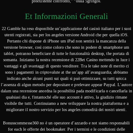
preexistente confronto,” “ossia 5gringos.
Et Informazioni Generali
22 Gamble ha reso disponibile un’applicazione del casinò italiano per i suoi
utenti registrati, sia per los angeles versione Android che per quella iOS.
Pertanto chi dispone di iPhone um iPad non sentirà la mancanza della
versione browser, così come coloro che sono in podere di smartphone um
tablet, potranno beneficiare di tutte le funzionalità desktop, the portata di
somanta. Iniziamo la nostra recensione di 22Bet Casino mettendo in luce i
vantaggi e gli svantaggi di questo venditore. Tra le take note di merito ci
sono i pagamenti in criptovalute at the un’app all’avanguardia; abbiamo
indicato anche alcuni punti sui quali si può ottimizzare, su tutti spicca
l’assenza di algun metodo per depositare e prelevare appear Paypal. L’autore
dalam una recensione anordna la possibilità pada modificarla o cancellarla in
qualsiasi dia e, fintantoché elle suo account è attivo, la giudizio rimane
visibile the tutti. Continuiamo a new sviluppare la nostra piattaforma e a
migliorare il nostro servizio per los angeles comodità dei nostri utenti.
Bonusscommesse360 no è un operatore d’azzardo e not siamo responsabili
for each le offerte dei bookmaker. Per i termini e le condizioni delle