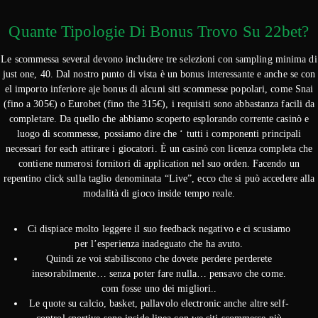
Quante Tipologie Di Bonus Trovo Su 22bet?
Le scommessa several devono includere tre selezioni con sampling minima di
just one, 40. Dal nostro punto di vista è un bonus interessante e anche se con
el importo inferiore aje bonus di alcuni siti scommesse popolari, come Snai
(fino a 305€) o Eurobet (fino the 315€), i requisiti sono abbastanza facili da
completare. Da quello che abbiamo scoperto esplorando corrente casinò e
luogo di scommesse, possiamo dire che ‘ tutti i componenti principali
necessari for each attirare i giocatori. È un casinò con licenza completa che
contiene numerosi fornitori di application nel suo orden. Facendo un
repentino click sulla taglio denominata “Live”, ecco che si può accedere alla
modalità di gioco inside tempo reale.
Ci dispiace molto leggere il suo feedback negativo e ci scusiamo
per l’esperienza inadeguato che ha avuto.
Quindi ze voi stabiliscono che dovete perdere perderete
inesorabilmente… senza poter fare nulla… pensavo che come.
com fosse uno dei migliori..
Le quote su calcio, basket, pallavolo electronic anche altre self-