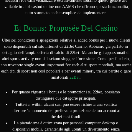
necessari for each visualizzare esclusivamente soltanto questo genere are
available in altri casinò online non AAMS che offrono questa funzionalità,
tutto sommato anche semplice da implementare.
Et Bonus: Proposée Del Casino
Ulteriori condizioni e spiegazioni relative al added bonus per i nuovi clienti
sono disponibili sul sito internet di 22Bet Casino. Abbiamo già parlato in
dettaglio dell’ampia offerta di calcio di 22bet. Ma anche gli appassionati di
altri sports activity non si lasciano sfuggire l’occasione. Come per il calcio,
non troverete single eventi importanti for each altri sport mondiali, ma anche
each tipi di sport non così popolari e per eventi minori, tra cui partite o gare
amatoriali
22Bet
.
Per quanto riguarda i bonus e le promozioni su 22bet, possiamo
distinguere due categorie principali.
Tuttavia, within alcuni casi può essere richiesta una verifica
ulteriore ‘s momento del prelievo a protezione de tuo account at
the dei tuoi fondi.
La piattaforma è ottimizzata per personal computer desktop e
dispositivi mobili, garantendo agli utenti un divertimento senza