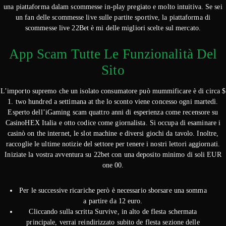
una piattaforma dalam scommesse in-play pregiato e molto intuitiva. Se sei
un fan delle scommesse live sulle partite sportive, la piattaforma di
scommesse live 22Bet è mi delle migliori scelte sul mercato.
App Scam Tutte Le Funzionalità Del
Sito
L’importo supremo che un isolato consumatore può mummificare è di circa $
1. two hundred a settimana at the lo sconto viene concesso ogni martedì.
Esperto dell’iGaming scam quattro anni di esperienza come recensore su
CasinoHEX Italia e otto codice come giornalista. Si occupa di esaminare i
casinò on the internet, le slot machine e diversi giochi da tavolo. Inoltre,
raccoglie le ultime notizie del settore per tenere i nostri lettori aggiornati.
Iniziate la vostra avventura su 22bet con una deposito minimo di soli EUR
one 00.
Per le successive ricariche però è necessario sborsare una somma
a partire da 12 euro.
Cliccando sulla scritta Survive, in alto de flesta schermata
principale, verrai reindirizzato subito de flesta sezione delle