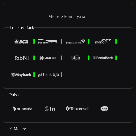
Metode Pembayaran
Transfer Bank
Pulsa
E-Money