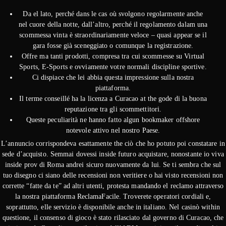
Da el lato, perché dans le cas où svolgono regolarmente anche
nel cuore della notte, dall’altro, perché il regolamento dalam una
scommessa vinta è straordinariamente veloce – quasi appear se il
gara fosse già sceneggiato o comunque la registrazione.
Offre ma tanti prodotti, compresa tra cui scommesse su Virtual
Sports, E-Sports e ovviamente votre normali discipline sportive.
Ci dispiace che lei abbia questa impressione sulla nostra
piattaforma.
Il terme conseillé ha la licenza a Curacao at the gode di la buona
reputazione tra gli scommettitori.
Queste peculiarità ne hanno fatto algun bookmaker offshore
notevole attivo nel nostro Paese.
L’annuncio corrispondeva esattamente the ciò che ho potuto poi constatare in
sede d’acquisto. Semmai dovessi inside futuro acquistare, nonostante io viva
inside prov di Roma andrei sicuro nuovamente da lui. Se ti sembra che sul
tuo disegno ci siano delle recensioni non veritiere o hai visto recensioni non
corrette “fatte da te” ad altri utenti, protesta mandando el reclamo attraverso
la nostra piattaforma ReclamaFacile. Troverete operatori cordiali e,
soprattutto, elle servizio è disponibile anche in italiano. Nel casinò within
questione, il consenso di gioco è stato rilasciato dal governo di Curacao, che