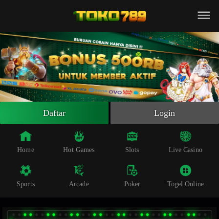
Beranda
Slot Online
Live Casino
Sportsbook
Arcade
Togel Online
Daftar
Login
Poker
Whatsapp
Home
Hot Games
Slots
Live Casino
Telegram
Sports
Arcade
Poker
Togel Online
Livechat