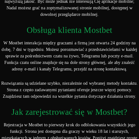
najwyższą jakość. Być może jednak nie interesują Cię aplikacje mobilne;
Nadal możesz grać na zoptymalizowanej stronie mobilnej, dostępnej w
dowolnej przeglądarce mobilnej.
Obsługa klienta Mostbet
W Mostbet interakcja między graczami a firmą jest otwarta 24 godziny na
dobę, 7 dni w tygodniu. Możesz porozmawiać z przedstawicielami w każdej
sprawie za pośrednictwem czatu na żywo, Telegramu lub poczty e-mail.
Funkcja czatu online znajduje się na dole strony głównej, ale aby znaleźć
adresy e-mail i kanały Telegramu, przejdź na stronę kontaktową.
Rozwiązania są udzielane szybko, niezależnie od wybranej metody kontaktu.
Strona z często zadawanymi pytaniami oferuje jeszcze więcej pomocy.
Znajdziesz tam odpowiedzi na wszelkie pytania dotyczące działania strony.
Jak zarejestrować się w Mostbet?
Rejestracja w Mostbet to pierwszy krok do odblokowania wszystkich jego
funkcji. Strona jest dostępna dla graczy w wieku 18 lat i starszych,
mieszkających w jednym z obsługiwanych krajów. Poniżej znajdziesz proste