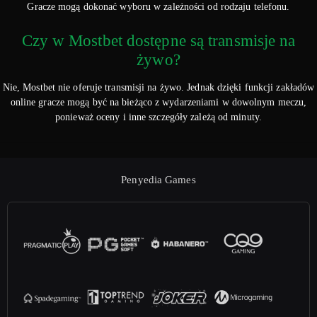
Gracze mogą dokonać wyboru w zależności od rodzaju telefonu.
Czy w Mostbet dostępne są transmisje na
żywo?
Nie, Mostbet nie oferuje transmisji na żywo. Jednak dzięki funkcji zakładów
online gracze mogą być na bieżąco z wydarzeniami w dowolnym meczu,
ponieważ oceny i inne szczegóły zależą od minuty.
Penyedia Games