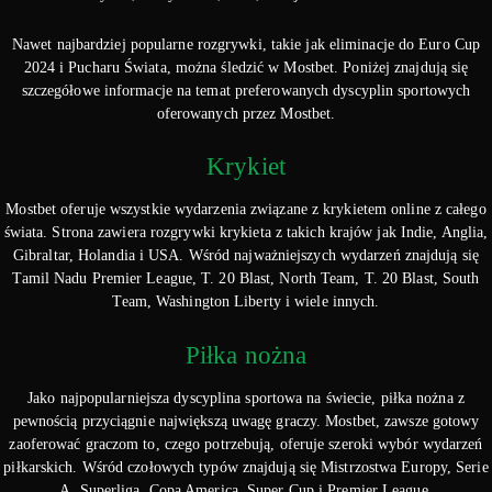
Nawet najbardziej popularne rozgrywki, takie jak eliminacje do Euro Cup
2024 i Pucharu Świata, można śledzić w Mostbet. Poniżej znajdują się
szczegółowe informacje na temat preferowanych dyscyplin sportowych
oferowanych przez Mostbet.
Krykiet
Mostbet oferuje wszystkie wydarzenia związane z krykietem online z całego
świata. Strona zawiera rozgrywki krykieta z takich krajów jak Indie, Anglia,
Gibraltar, Holandia i USA. Wśród najważniejszych wydarzeń znajdują się
Tamil Nadu Premier League, T. 20 Blast, North Team, T. 20 Blast, South
Team, Washington Liberty i wiele innych.
Piłka nożna
Jako najpopularniejsza dyscyplina sportowa na świecie, piłka nożna z
pewnością przyciągnie największą uwagę graczy. Mostbet, zawsze gotowy
zaoferować graczom to, czego potrzebują, oferuje szeroki wybór wydarzeń
piłkarskich. Wśród czołowych typów znajdują się Mistrzostwa Europy, Serie
A, Superliga, Copa America, Super Cup i Premier League.