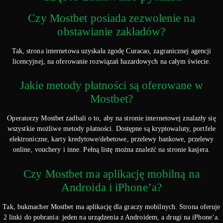
Czy Mostbet posiada zezwolenie na
obstawianie zakładów?
Tak, strona internetowa uzyskała zgodę Curacao, zagranicznej agencji
licencyjnej, na oferowanie rozwiązań hazardowych na całym świecie.
Jakie metody płatności są oferowane w
Mostbet?
Operatorzy Mostbet zadbali o to, aby na stronie internetowej znalazły się
wszystkie możliwe metody płatności. Dostępne są kryptowaluty, portfele
elektroniczne, karty kredytowe/debetowe, przelewy bankowe, przelewy
online, vouchery i inne. Pełną listę można znaleźć na stronie kasjera.
Czy Mostbet ma aplikację mobilną na
Androida i iPhone’a?
Tak, bukmacher Mostbet ma aplikację dla graczy mobilnych. Strona oferuje
2 linki do pobrania: jeden na urządzenia z Androidem, a drugi na iPhone’a.