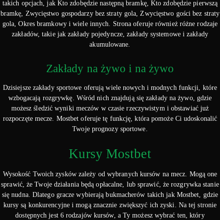
takich opcjach, jak Kto zdobędzie następną bramkę, Kto zdobędzie pierwszą
bramkę, Zwycięstwo gospodarzy bez straty gola, Zwycięstwo gości bez straty
gola, Okres bramkowy i wiele innych. Strona oferuje również różne rodzaje
zakładów, takie jak zakłady pojedyncze, zakłady systemowe i zakłady
akumulowane.
Zakłady na żywo i na żywo
Dzisiejsze zakłady sportowe oferują wiele nowych i modnych funkcji, które
wzbogacają rozgrywkę. Wśród nich znajdują się zakłady na żywo, gdzie
możesz śledzić wyniki meczów w czasie rzeczywistym i obstawiać już
rozpoczęte mecze. Mostbet oferuje tę funkcję, która pomoże Ci udoskonalić
Twoje prognozy sportowe.
Kursy Mostbet
Wysokość Twoich zysków zależy od wybranych kursów na mecz. Mogą one
sprawić, że Twoje działania będą opłacalne, lub sprawić, że rozgrywka stanie
się nudna. Dlatego gracze wybierają bukmacherów takich jak Mostbet, gdzie
kursy są konkurencyjne i mogą znacznie zwiększyć ich zyski. Na tej stronie
dostępnych jest 6 rodzajów kursów, a Ty możesz wybrać ten, który