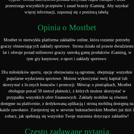
przestrzega wszystkich przepisów i zasad branży iGaming. Aby uzyskać
więcej informacji, zapoznaj się z poniższą tabelą:
Opinia o Mostbet
Mostbet to niezwykła platforma zakładów online, która rozumie potrzeby
graczy obstawiających zakłady sportowe. Strona działa od prawie dwudziestu
lat i oferuje ponad milionowi graczy szeroką gamę produktów iGaming, w
tym gry kasynowe, e-sport i zakłady sportowe.
Dla miłośników sportu, opcje obstawiania są ogromne, obejmując wszystkie
popularne wydarzenia sportowe. Możesz wykorzystać swój kapitał lub
skorzystać z licznych bonusów i promocji. Mówiąc o pieniądzach, Mostbet
obsługuje ponad 50 metod płatności, z których możesz skorzystać w
przypadku wszystkich ofert finansowych. Zakłady mobilne są również
dostępne na platformie, z dedykowaną aplikacją i stroną mobilną dostępną na
każde zawołanie. Zarejestruj się w serwisie bukmacherskim Mostbet już dziś i
zobacz, jak spełniają się wszystkie Twoje marzenia dotyczące zakładów!
Często zadawane pytania