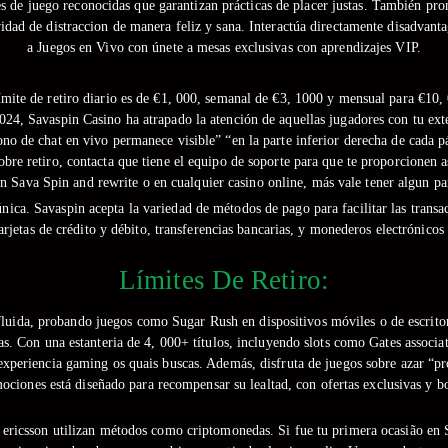
es de juego reconocidas que garantizan prácticas de placer justas. También pr
vidad de distraccion de manera feliz y sana. Interactúa directamente disadvant
a Juegos en Vivo con únete a mesas exclusivas con aprendizajes VIP.
ímite de retiro diario es de €1, 000, semanal de €3, 1000 y mensual para €10,
24, Savaspin Casino ha atrapado la atención de aquellas jugadores con tu ext
ono de chat en vivo permanece visible” “en la parte inferior derecha de cada p
sobre retiro, contacta que tiene el equipo de soporte para que te proporcionen a
en Sava Spin and rewrite o en cualquier casino online, más vale tener algun pa
ica. Savaspin acepta la variedad de métodos de pago para facilitar las transac
arjetas de crédito y débito, transferencias bancarias, y monederos electrónicos
Límites De Retiro:
fluida, probando juegos como Sugar Rush en dispositivos móviles o de escrito
das. Con una estanteria de 4, 000+ títulos, incluyendo slots como Gates asso
 experiencia gaming os quais buscas. Además, disfruta de juegos sobre azar “p
ociones está diseñado para recompensar su lealtad, con ofertas exclusivas y bo
 ericsson utilizan métodos como criptomonedas. Si fue tu primera ocasião en S