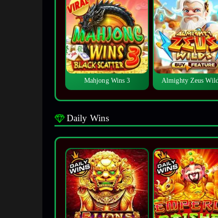
Mahjong Wins 3
Almighty Zeus Wi
Daily Wins