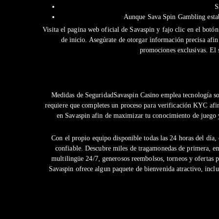
S
Aunque Sava Spin Gambling establi
Visita el pagina web oficial de Savaspin y fajo clic en el bot
de inicio. Asegúrate de otorgar información precisa afin
promociones exclusivas. El s
Medidas de SeguridadSavaspin Casino emplea tecnología sobr
requiere que completes un proceso para verificación KYC afin 
en Savaspin afin de maximizar tu conocimiento de juego y
Con el propio equipo disponible todas las 24 horas del día,
confiable. Descubre miles de tragamonedas de primera, emo
multilingüe 24/7, generosos reembolsos, torneos y ofertas p
Savaspin ofrece algun paquete de bienvenida atractivo, incl