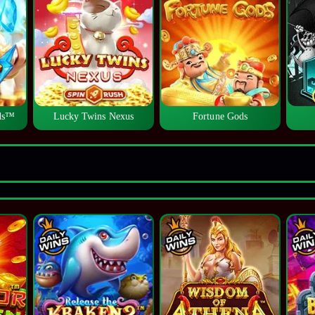
lds™
Lucky Twins Nexus
Fortune Gods