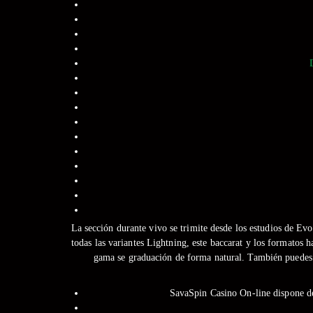
La sección durante vivo se trimite desde los estudios de Evo
todas las variantes Lightning, este baccarat y los formatos 
gama se graduación de forma natural. También puedes r
SavaSpin Casino On-line dispone de