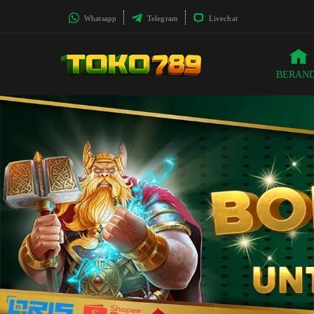
Whatsapp
Telegram
Livechat
BERAN