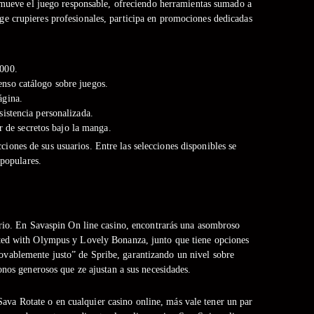
omueve el juego responsable, ofreciendo herramientas sumado a
age crupieres profesionales, participa en promociones dedicadas
 000.
enso catálogo sobre juegos.
ágina.
sistencia personalizada.
r de secretos bajo la manga.
ciones de sus usuarios. Entre las selecciones disponibles se
 populares.
rio. En Savaspin On line casino, encontrarás una asombroso
ciated with Olympus y Lovely Bonanza, junto que tiene opciones
rovablemente justo” de Spribe, garantizando un nivel sobre
nos generosos que ze ajustan a sus necesidades.
ava Rotate o en cualquier casino online, más vale tener un par