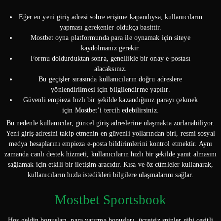
Eğer en yeni giriş adresi sobre erişime kapandıysa, kullanıcıların
yapması gerekenler oldukça basittir.
Mostbet oyna platformunda para ile oynamak için siteye
kaydolmanız gerekir.
Formu doldurduktan sonra, genellikle bir onay e-postası
alacaksınız.
Bu geçişler sırasında kullanıcıların doğru adreslere
yönlendirilmesi için bilgilendirme yapılır.
Güvenli empieza hızlı bir şekilde kazandığınız parayı çekmek
için Mostbet’i tercih edebilirsiniz.
Bu nedenle kullanıcılar, güncel giriş adreslerine ulaşmakta zorlanabiliyor.
Yeni giriş adresini takip etmenin en güvenli yollarından biri, resmi sosyal
medya hesaplarını empieza e-posta bildirimlerini kontrol etmektir. Aynı
zamanda canlı destek hizmeti, kullanıcıların hızlı bir şekilde yanıt almasını
sağlamak için etkili bir iletişim aracıdır. Kısa ve öz cümleler kullanarak,
kullanıcıların hızla istedikleri bilgilere ulaşmalarını sağlar.
Mostbet Sportsbook
Hoş geldin bonusları, para yatırma bonusları, ücretsiz spinler gibi çeşitli