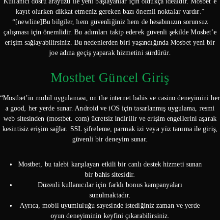
Kullanıcı dostu arayüzü ile yeni başlayanlar için oldukça idealdir. Mosbet’e
kayıt olurken dikkat etmeniz gereken bazı önemli noktalar vardır.”
“[newline]Bu bilgiler, hem güvenliğiniz hem de hesabınızın sorunsuz
çalışması için önemlidir. Bu adımları takip ederek güvenli şekilde Mosbet’e
erişim sağlayabilirsiniz. Bu nedenlerden biri yaşandığında Mosbet yeni bir
joe adına geçiş yaparak hizmetini sürdürür.
Mostbet Güncel Giriş
“Mostbet’in mobil uygulaması, on the internet bahis ve casino deneyimini her
a good, her yerde sunar. Android ve iOS için tasarlanmış uygulama, resmi
web sitesinden (mostbet. com) ücretsiz indirilir ve erişim engellerini aşarak
kesintisiz erişim sağlar. SSL şifreleme, parmak izi veya yüz tanıma ile giriş,
güvenli bir deneyim sunar.
Mostbet, bu talebi karşılayan etkili bir canlı destek hizmeti sunan
bir bahis sitesidir.
Düzenli kullanıcılar için farklı bonus kampanyaları
sunulmaktadır.
Ayrıca, mobil uyumluluğu sayesinde istediğiniz zaman ve yerde
oyun deneyiminin keyfini çıkarabilirsiniz.