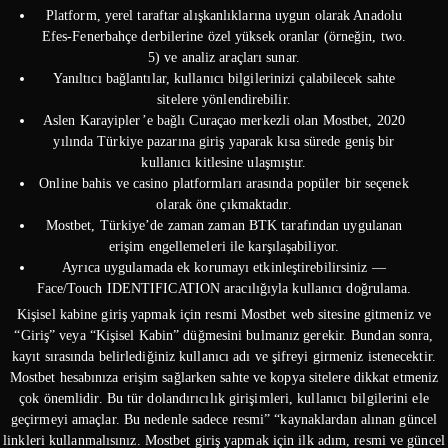
Platform, yerel taraftar alışkanlıklarına uygun olarak Anadolu
Efes-Fenerbahçe derbilerine özel yüksek oranlar (örneğin, two.
5) ve analiz araçları sunar.
Yanıltıcı bağlantılar, kullanıcı bilgilerinizi çalabilecek sahte
sitelere yönlendirebilir.
Aslen Karayipler’e bağlı Curaçao merkezli olan Mostbet, 2020
yılında Türkiye pazarına giriş yaparak kısa sürede geniş bir
kullanıcı kitlesine ulaşmıştır.
Online bahis ve casino platformları arasında popüler bir seçenek
olarak öne çıkmaktadır.
Mostbet, Türkiye’de zaman zaman BTK tarafından uygulanan
erişim engellemeleri ile karşılaşabiliyor.
Ayrıca uygulamada ek korumayı etkinleştirebilirsiniz —
Face/Touch IDENTIFICATION aracılığıyla kullanıcı doğrulama.
Kişisel kabine giriş yapmak için resmi Mostbet web sitesine gitmeniz ve
“Giriş” veya “Kişisel Kabin” düğmesini bulmanız gerekir. Bundan sonra,
kayıt sırasında belirlediğiniz kullanıcı adı ve şifreyi girmeniz istenecektir.
Mostbet hesabınıza erişim sağlarken sahte ve kopya sitelere dikkat etmeniz
çok önemlidir. Bu tür dolandırıcılık girişimleri, kullanıcı bilgilerini ele
geçirmeyi amaçlar. Bu nedenle sadece resmi” “kaynaklardan alınan güncel
linkleri kullanmalısınız. Mostbet giriş yapmak için ilk adım, resmi ve güncel