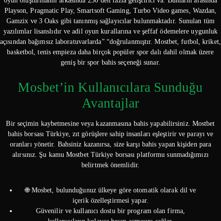
oyun oluşturmanın arkasında 250’den fazla geliştirici va. Bunların arasında
Playson, Pragmatic Play, Smartsoft Gaming, Turbo Video games, Wazdan,
Gamzix ve 3 Oaks gibi tanınmış sağlayıcılar bulunmaktadır. Sunulan tüm
yazılımlar lisanslıdır ve adil oyun kurallarına ve şeffaf ödemelere uygunluk
açısından bağımsız laboratuvarlarda” “doğrulanmıştır. Mostbet, futbol, kriket,
basketbol, tenis empieza daha birçok popüler spor dalı dahil olmak üzere
geniş bir spor bahis seçeneği sunar.
Mosbet’in Kullanıcılara Sunduğu
Avantajlar
Bir seçimin kaybetmesine veya kazanmasına bahis yapabilirsiniz. Mostbet
bahis borsası Türkiye, zıt görüşlere sahip insanları eşleştirir ve parayı ve
oranları yönetir. Bahsiniz kazanırsa, size karşı bahis yapan kişiden para
alırsınız. Şu kamu Mostbet Türkiye borsası platformu sunmadığımızı
belirtmek önemlidir.
🌐 Mosbet, bulunduğunuz ülkeye göre otomatik olarak dil ve
içerik özelleştirmesi yapar.
Güvenilir ve kullanıcı dostu bir program olan firma,