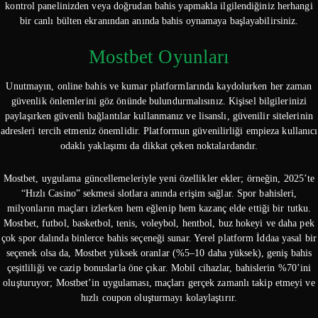
kontrol panelinizden veya doğrudan bahis yapmakla ilgilendiğiniz herhangi
bir canlı bülten ekranından anında bahis oynamaya başlayabilirsiniz.
Mostbet Oyunları
Unutmayın, online bahis ve kumar platformlarında kaydolurken her zaman
güvenlik önlemlerini göz önünde bulundurmalısınız. Kişisel bilgilerinizi
paylaşırken güvenli bağlantılar kullanmanız ve lisanslı, güvenilir sitelerinin
adresleri tercih etmeniz önemlidir. Platformun güvenilirliği empieza kullanıcı
odaklı yaklaşımı da dikkat çeken noktalardandır.
Mostbet, uygulama güncellemeleriyle yeni özellikler ekler; örneğin, 2025’te
“Hızlı Casino” sekmesi slotlara anında erişim sağlar. Spor bahisleri,
milyonların maçları izlerken hem eğlenip hem kazanç elde ettiği bir tutku.
Mostbet, futbol, basketbol, tenis, voleybol, hentbol, buz hokeyi ve daha pek
çok spor dalında binlerce bahis seçeneği sunar. Yerel platform İddaa yasal bir
seçenek olsa da, Mostbet yüksek oranlar (%5–10 daha yüksek), geniş bahis
çeşitliliği ve cazip bonuslarla öne çıkar. Mobil cihazlar, bahislerin %70’ini
oluşturuyor; Mostbet’in uygulaması, maçları gerçek zamanlı takip etmeyi ve
hızlı coupon oluşturmayı kolaylaştırır.