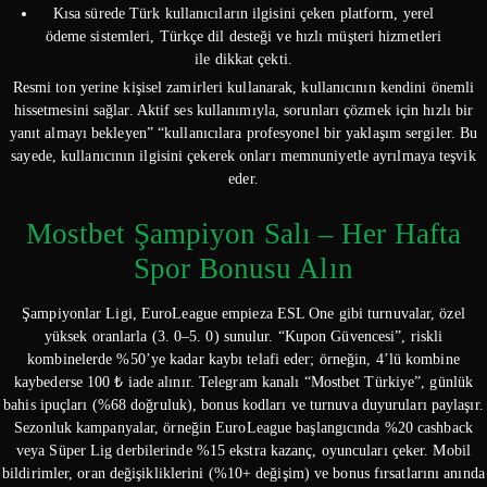
Kısa sürede Türk kullanıcıların ilgisini çeken platform, yerel
ödeme sistemleri, Türkçe dil desteği ve hızlı müşteri hizmetleri
ile dikkat çekti.
Resmi ton yerine kişisel zamirleri kullanarak, kullanıcının kendini önemli
hissetmesini sağlar. Aktif ses kullanımıyla, sorunları çözmek için hızlı bir
yanıt almayı bekleyen” “kullanıcılara profesyonel bir yaklaşım sergiler. Bu
sayede, kullanıcının ilgisini çekerek onları memnuniyetle ayrılmaya teşvik
eder.
Mostbet Şampiyon Salı – Her Hafta
Spor Bonusu Alın
Şampiyonlar Ligi, EuroLeague empieza ESL One gibi turnuvalar, özel
yüksek oranlarla (3. 0–5. 0) sunulur. “Kupon Güvencesi”, riskli
kombinelerde %50’ye kadar kaybı telafi eder; örneğin, 4’lü kombine
kaybederse 100 ₺ iade alınır. Telegram kanalı “Mostbet Türkiye”, günlük
bahis ipuçları (%68 doğruluk), bonus kodları ve turnuva duyuruları paylaşır.
Sezonluk kampanyalar, örneğin EuroLeague başlangıcında %20 cashback
veya Süper Lig derbilerinde %15 ekstra kazanç, oyuncuları çeker. Mobil
bildirimler, oran değişikliklerini (%10+ değişim) ve bonus fırsatlarını anında