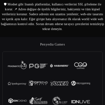
🛡️ Mosbet gibi lisanslı platformlar, kullanıcı verilerini SSL şifreleme ile
korur. 📌 Adres değişse de üyelik bilgileriniz, bakiyeniz ve tüm kişisel
verileriniz korunur. Sadece adresin son uzantısı yenilenir; web-site tasarımı
ve içerik aynı kalır. Eğer girişte hata alıyorsanız ilk olarak world wide web
bağlantınızı kontrol edin. Sorun devam ederse tarayıcı çerezlerini temizleyip
tekrar deneyin.
Penyedia Games