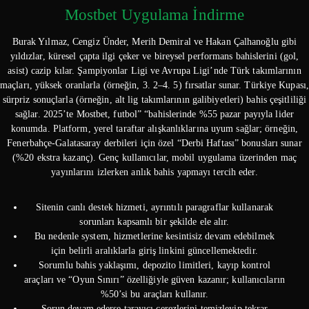
Mostbet Uygulama İndirme
Burak Yılmaz, Cengiz Ünder, Merih Demiral ve Hakan Çalhanoğlu gibi
yıldızlar, küresel çapta ilgi çeker ve bireysel performans bahislerini (gol,
asist) cazip kılar. Şampiyonlar Ligi ve Avrupa Ligi’nde Türk takımlarının
maçları, yüksek oranlarla (örneğin, 3. 2–4. 5) fırsatlar sunar. Türkiye Kupası,
sürpriz sonuçlarla (örneğin, alt lig takımlarının galibiyetleri) bahis çeşitliliği
sağlar. 2025’te Mostbet, futbol” “bahislerinde %55 pazar payıyla lider
konumda. Platform, yerel taraftar alışkanlıklarına uyum sağlar; örneğin,
Fenerbahçe-Galatasaray derbileri için özel “Derbi Haftası” bonusları sunar
(%20 ekstra kazanç). Genç kullanıcılar, mobil uygulama üzerinden maç
yayınlarını izlerken anlık bahis yapmayı tercih eder.
Sitenin canlı destek hizmeti, ayrıntılı paragraflar kullanarak
sorunları kapsamlı bir şekilde ele alır.
Bu nedenle system, hizmetlerine kesintisiz devam edebilmek
için belirli aralıklarla giriş linkini güncellemektedir.
Sorumlu bahis yaklaşımı, depozito limitleri, kayıp kontrol
araçları ve “Oyun Sınırı” özelliğiyle güven kazanır; kullanıcıların
%50’si bu araçları kullanır.
Sorun devam ederse tarayıcı çerezlerini temizleyip tekrar