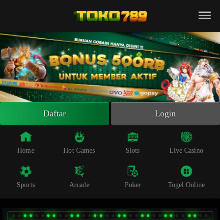
Beranda
Slot Online
Live Casino
Sportsbook
Arcade
Togel Online
Daftar
Login
Poker
Whatsapp
Home
Hot Games
Slots
Live Casino
Telegram
Sports
Arcade
Poker
Togel Online
Livechat