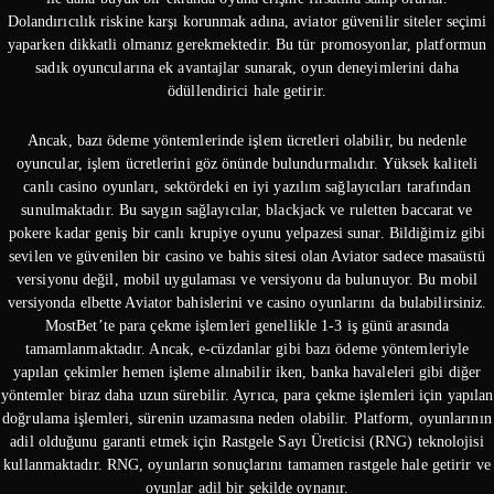
Dolandırıcılık riskine karşı korunmak adına, aviator güvenilir siteler seçimi
yaparken dikkatli olmanız gerekmektedir. Bu tür promosyonlar, platformun
sadık oyuncularına ek avantajlar sunarak, oyun deneyimlerini daha
ödüllendirici hale getirir.
Ancak, bazı ödeme yöntemlerinde işlem ücretleri olabilir, bu nedenle
oyuncular, işlem ücretlerini göz önünde bulundurmalıdır. Yüksek kaliteli
canlı casino oyunları, sektördeki en iyi yazılım sağlayıcıları tarafından
sunulmaktadır. Bu saygın sağlayıcılar, blackjack ve ruletten baccarat ve
pokere kadar geniş bir canlı krupiye oyunu yelpazesi sunar. Bildiğimiz gibi
sevilen ve güvenilen bir casino ve bahis sitesi olan Aviator sadece masaüstü
versiyonu değil, mobil uygulaması ve versiyonu da bulunuyor. Bu mobil
versiyonda elbette Aviator bahislerini ve casino oyunlarını da bulabilirsiniz.
MostBet’te para çekme işlemleri genellikle 1-3 iş günü arasında
tamamlanmaktadır. Ancak, e-cüzdanlar gibi bazı ödeme yöntemleriyle
yapılan çekimler hemen işleme alınabilir iken, banka havaleleri gibi diğer
yöntemler biraz daha uzun sürebilir. Ayrıca, para çekme işlemleri için yapılan
doğrulama işlemleri, sürenin uzamasına neden olabilir. Platform, oyunlarının
adil olduğunu garanti etmek için Rastgele Sayı Üreticisi (RNG) teknolojisi
kullanmaktadır. RNG, oyunların sonuçlarını tamamen rastgele hale getirir ve
oyunlar adil bir şekilde oynanır.