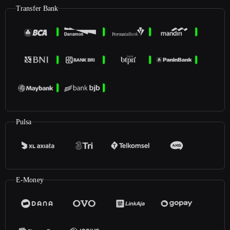
Transfer Bank
Pulsa
E-Money