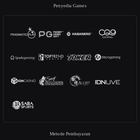
Penyedia Games
Metode Pembayaran