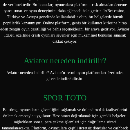
de verilmektedir. Bu bonuslar, oyunculara platformu risk almadan deneme
şansı sunar ve oyun deneyimini daha eğlenceli hale getirir. 1xBet casino,
Türkiye ve Avrupa genelinde kullanılabilir olup, bu bölgelerde büyük
popülerlik kazanmıştır. Online platform, geniş bir kullanıcı kitlesine hitap
eden zengin oyun çeşitliliği ve bahis seçeneklerini bir araya getiriyor. Aviator
1xBet, özellikle crash oyunları sevenler için mükemmel bonuslar sunarak
dikkat çekiyor.
Aviator nereden indirilir?
Aviator nereden indirilir? Aviator'u resmi oyun platformları üzerinden
güvenle indirebilirsin.
SPOR TOTO
Bu süreç, oyuncuların güvenliğini sağlamak ve dolandırıcılık faaliyetlerini
önlemek amacıyla uygulanır. Hesabınızı doğrulamak için gerekli belgeleri
sağladıktan sonra, para çekme işlemleri için doğrulama süreci
tamamlanacaktır. Platform, oyunculara çeşitli ücretsiz dönüşler ve cashback