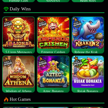
Fortune Gods
SixSixSix
Beam Boys
Daily Wins
5 Lions Megaways
Emperor Caishen
Release the Kraken 2
Wisdom of Athena
Aztec Bonanza
Rujak Bonanza
Hot Games