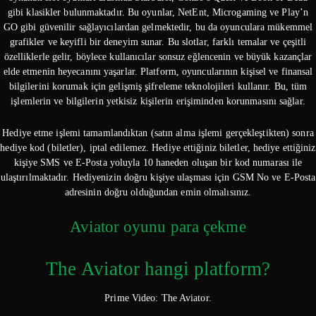
gibi klasikler bulunmaktadır. Bu oyunlar, NetEnt, Microgaming ve Play’n
GO gibi güvenilir sağlayıcılardan gelmektedir, bu da oyunculara mükemmel
grafikler ve keyifli bir deneyim sunar. Bu slotlar, farklı temalar ve çeşitli
özelliklerle gelir, böylece kullanıcılar sonsuz eğlencenin ve büyük kazançlar
elde etmenin heyecanını yaşarlar. Platform, oyuncularının kişisel ve finansal
bilgilerini korumak için gelişmiş şifreleme teknolojileri kullanır. Bu, tüm
işlemlerin ve bilgilerin yetkisiz kişilerin erişiminden korunmasını sağlar.
Hediye etme işlemi tamamlandıktan (satın alma işlemi gerçekleştikten) sonra
hediye kod (biletler), iptal edilemez. Hediye ettiğiniz biletler, hediye ettiğiniz
kişiye SMS ve E-Posta yoluyla 10 haneden oluşan bir kod numarası ile
ulaştırılmaktadır. Hediyenizin doğru kişiye ulaşması için GSM No ve E-Posta
adresinin doğru olduğundan emin olmalısınız.
Aviator oyunu para çekme
The Aviator hangi platform?
Prime Video: The Aviator.