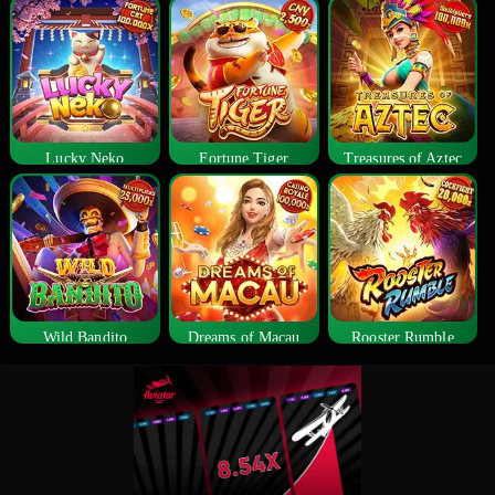
Lucky Neko
Fortune Tiger
Treasures of Aztec
Wild Bandito
Dreams of Macau
Rooster Rumble