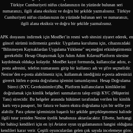
Türkiye Cumhuriyeti nüfus cüzdanınızın ön yüzünde bulunan seri
numaranızı, ilgili alana eksiksiz ve doğru bir şekilde yazmalısınız. Türkiye
Cumhuriyeti nüfus cüzdanınızın ön yüzünde bulunan seri ve numaranızı,
ilgili alana eksiksiz ve doğru bir şekilde yazmalısınız.
APK dosyasını indirmek için MostBet’in resmi web sitesini ziyaret ederek, en
güncel sürümü indirmeniz gerekir. Uygulama kurulumu için, cihazınızdaki
“Bilinmeyen Kaynaklardan Uygulama Yükleme” seçeneğini etkinleştirmeniz
gerekebilir. Hesap Oluşturmak İçin Adım Adım KılavuzPlatform sitesine
kaydolmak oldukça kolaydır. MostBet kayıt formunda, kullanıcılar adını, e-
posta adresini, telefon numarasını girip bir kullanıcı adı ve şifre seçmelidir.
Nesine’den e-posta alabilmeniz için, kullanmak istediğiniz e-posta adresinizi
girerek lütfen e-posta doğrulama işlemini tamamlayınız. Hesap Doğrulama
Süreci (KYC Gereksinimleri)Bu, Platform kullanıcıların kimliklerini
doğrulamak için kimlik belgeleri sunmalarını talep ettiği KYC (Müşterini
Tanı) sürecidir. Bu belgeler arasında hükümet tarafından verilen bir kimlik
kartı veya pasaport, bir fatura ve bazen ekstra doğrulama için bir selfie yer
alabilir. Para çekme işleminizin başarılı bir şekilde gerçekleşmemesi halinde
ilgili tutar yeniden Nesine üyelik hesabınıza aktarılacaktır. Elbette, herhangi
bir bahisçi kendileri için en iyi Aviator oyun uygulamasının hangisi olduğuna
kendileri karar verir. Çeşitli oyunculardan gelen çok sayıda incelemeye göre,