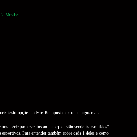
 Da Mostbet
rts terão opções na MostBet apostas entre os jogos mais
uma série para eventos ao listo que estão sendo transmitidos”
 esportivos. Para entender também sobre cada 1 deles e como