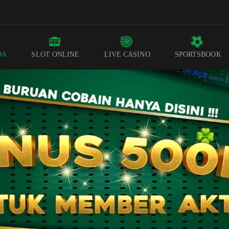
DA
SLOT ONLINE
LIVE CASINO
SPORTSBOOK