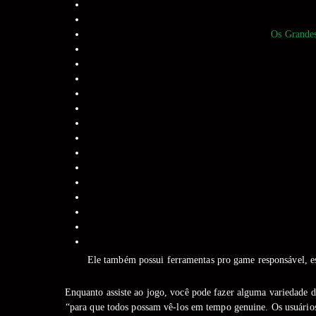
Os Grandes
Ele também possui ferramentas pro game responsável, es
Enquanto assiste ao jogo, você pode fazer alguma variedade d
“para que todos possam vê-los em tempo genuine. Os usuário