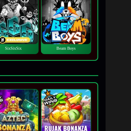
SixSixSix
Beam Boys