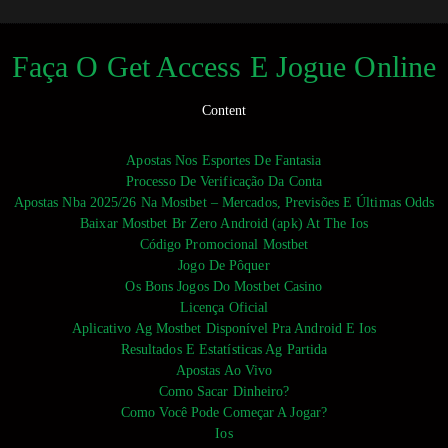
Faça O Get Access E Jogue Online
Content
Apostas Nos Esportes De Fantasia
Processo De Verificação Da Conta
Apostas Nba 2025/26 Na Mostbet – Mercados, Previsões E Últimas Odds
Baixar Mostbet Br Zero Android (apk) At The Ios
Código Promocional Mostbet
Jogo De Pôquer
Os Bons Jogos Do Mostbet Casino
Licença Oficial
Aplicativo Ag Mostbet Disponível Pra Android E Ios
Resultados E Estatísticas Ag Partida
Apostas Ao Vivo
Como Sacar Dinheiro?
Como Você Pode Começar A Jogar?
Ios