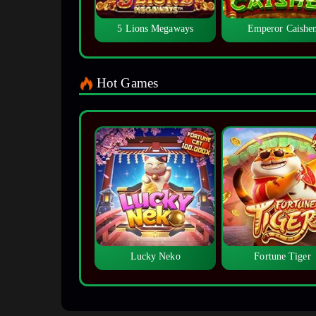
5 Lions Megaways
Emperor Caishe
Hot Games
Lucky Neko
Fortune Tiger