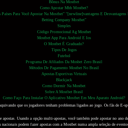
Bônus Na Mostbet
Como Apostar Mhh Mostbet?
 Países Para Você Apostar Na Mostbet” “[newline]vantagens E Desvantagens
Betting Company Mostbet”
Simples
Código Promocional Ag Mostbet
Mostbet App Para Android E Ios
O Mostbet É Graduado?
Tipos De Jogos
Futebol
Programa De Afiliados Da Mosbet Zero Brasil
Métodos De Pagamento Mostbet No Brasil
Apostas Esportivas Virtuais
Blackjack
Como Dormir Na Mostbet
Sobre A Mostbet Brasil
Como Faço Para Instalar O Aplicativo Mostbet Em Meu Aparato Android?
quivando que os jogadores tenham problemas ligados ao jogo. Os fãs de E-spo
e apostas. Usando a opção multi-apostas, você também pode apostar no ano de 
s nacionais podem fazer apostas com a Mostbet numa ampla seleção de eventos