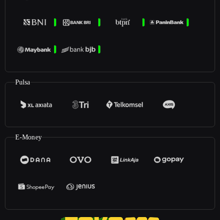
Pulsa
E-Money