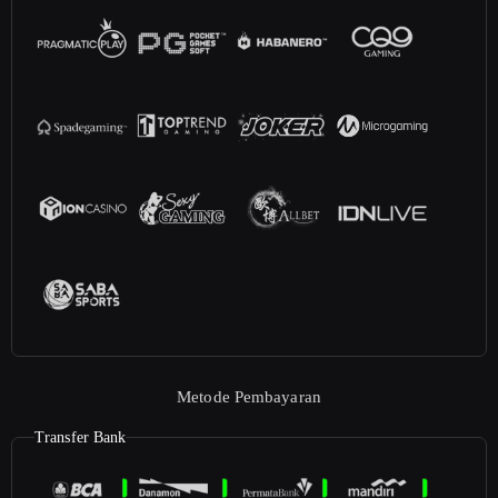
Metode Pembayaran
Transfer Bank