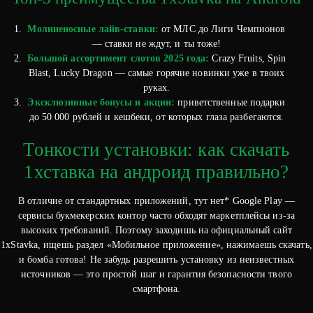
Молниеносные лайв-ставки:
от МЛС до Лиги Чемпионов
— ставки не ждут, и ты тоже!
Большой ассортимент слотов 2025 года:
Crazy Fruits, Spin
Blast, Lucky Dragon — самые горячие новинки уже в твоих
руках.
Эксклюзивные бонусы и акции:
приветственные подарки
до 50 000 рублей и кешбеки, от которых глаза разбегаются.
Тонкости установки: как скачать
1хставка на андроид правильно?
В отличие от стандартных приложений, тут нет* Google Play —
сервисы букмекерских контор часто обходят маркетплейсы из-за
высоких требований. Поэтому заходишь на официальный сайт
1xStavka, ищешь раздел «Мобильное приложение», нажимаешь скачать,
и бомба готова! Не забудь разрешить установку из неизвестных
источников — это простой шаг и гарантия безопасности твого
смартфона.