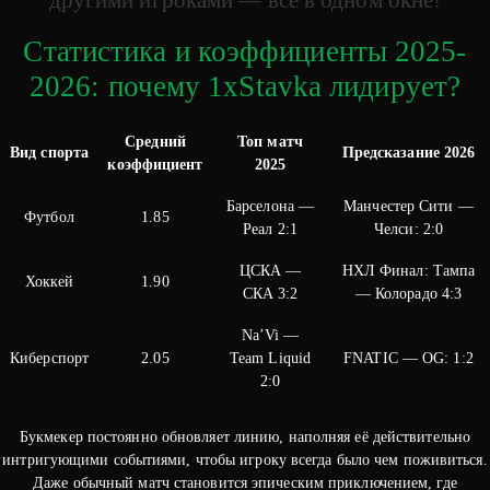
Статистика и коэффициенты 2025-
2026: почему 1xStavka лидирует?
Средний
Топ матч
Вид спорта
Предсказание 2026
коэффициент
2025
Барселона —
Манчестер Сити —
Футбол
1.85
Реал 2:1
Челси: 2:0
ЦСКА —
НХЛ Финал: Тампа
Хоккей
1.90
СКА 3:2
— Колорадо 4:3
Na’Vi —
Киберспорт
2.05
Team Liquid
FNATIC — OG: 1:2
2:0
Букмекер постоянно обновляет линию, наполняя её действительно
интригующими событиями, чтобы игроку всегда было чем поживиться.
Даже обычный матч становится эпическим приключением, где