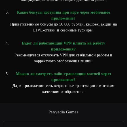
Какие бонусы доступны при игре через мобильное
приложение?
Приветственные бонусы до 50 000 рублей, кешбек, акции на
LIVE-ставки и сезонные турниры.
Будет ли работающий VPN влиять на работу
приложения?
Рекомендуется отключать VPN для стабильной работы и
корректного отображения линий.
Можно ли смотреть лайв-трансляции матчей через
приложение?
Да, в приложении есть встроенные трансляции с высоким
качеством изображения.
Penyedia Games