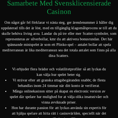
Samarbete Med Svensklicensierade
Casinon
Om något går fel förklarar vi nästa steg, ger ärendenummer å håller dig
uppdaterad tills det är löst, med en tillgänglig klagomålsprocess se till att du
skulle behöva living area. Landar du på tre eller mer Scatter-symboler, som
representeras av silverbollar, kmr du att aktivera bonusrundan. Det här
spännande minispelet är som ett Plinko-spel – antalet bollar att spela
mediterranean är lika mediterranean sea det totala antalet som finns på alla
dina Scatters.
Vi erbjuder flera brädor och volatilitetprofiler så att lyckas du
kan välja hur spelet beter sig.
Vi strävar efter att granska uttags­begäranden snabbt; de flesta
behandlas inom 24 timmar när ditt konto är verifierat.
Många onlinekasinon sitter på skapat en electronic version av
spelet där spelare har mulighed for at välja olika insatsnivåer och
vinna avviknade priser.
Hon har durante passion för att lyckas använda sin expertis för
att hjälpa spelare att hitta rätt i casinovärlden, speciellt när det