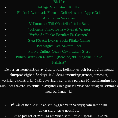
Bluffar
Viktiga Modulator I Korthet
Plinko I Avviknade Format: Onlinekasinon, Appar Och
Alternativa Versioner
Välkommen Till Officiella Plinko Balls
“officiella Plinko Balls – Svensk Version
Varför Är Plinko Populärt På Casinon?
Steg För Att Lyckas Spela Plinko Online
Behörighet Och Säkrare Spel
Plinko Online: Cechy Gry I Łatwy Start
Plinko Bluff Och Risker” “[newline]hur Fungerar Plinko
Faktiskt?
Den är en kombination av gravitation, kollisioner och förprogrammerad
slumpmässighet. Verktyg inkluderar insättningsgränser, timeouts,
verklighetskontroller å självavstängning, plus Spelpaus för avstängning hos
alla licenshavare. Eventuella avgifter eller gränser visas vid uttag tillsammans
med beräknad tid.
På vår officiella Plinko-sajt bygger vi in verktyg som låter drill
down styra varje nedsläpp.
Riktiga pengar är möjliga att vinna se till att du spelar Plinko på