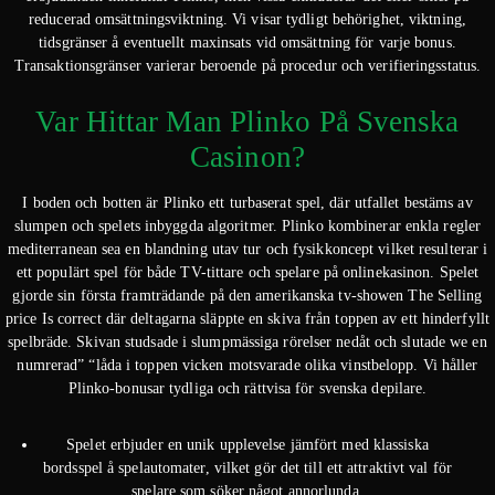
reducerad omsättnings­viktning. Vi visar tydligt behörighet, viktning,
tidsgränser å eventuellt maxinsats vid omsättning för varje bonus.
Transaktionsgränser varierar beroende på procedur och verifieringsstatus.
Var Hittar Man Plinko På Svenska
Casinon?
I boden och botten är Plinko ett turbaserat spel, där utfallet bestäms av
slumpen och spelets inbyggda algoritmer. Plinko kombinerar enkla regler
mediterranean sea en blandning utav tur och fysikkoncept vilket resulterar i
ett populärt spel för både TV-tittare och spelare på onlinekasinon. Spelet
gjorde sin första framträdande på den amerikanska tv-showen The Selling
price Is correct där deltagarna släppte en skiva från toppen av ett hinderfyllt
spelbräde. Skivan studsade i slumpmässiga rörelser nedåt och slutade we en
numrerad” “låda i toppen vicken motsvarade olika vinstbelopp. Vi håller
Plinko-bonusar tydliga och rättvisa för svenska depilare.
Spelet erbjuder en unik upplevelse jämfört med klassiska
bordsspel å spelautomater, vilket gör det till ett attraktivt val för
spelare som söker något annorlunda.