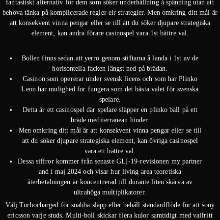
fantastiskt alternativ för dem som söker underhållning å spänning utan att
behöva tänka på komplicerade regler elr strategier. Men omkring ditt mål är
att konsekvent vinna pengar eller se till att du söker djupare strategiska
element, kan andra förare casinospel vara 1st bättre val.
Bollen finns sedan att yerro genom stiftarna å landa i 1st av de
horisontella facken längst ned på brädan.
Casinon som opererar under svensk licens och som har Plinko
Leon har mulighed for fungera som det bästa valet för svenska
spelare.
Detta är ett casinospel där spelare släpper en plinko ball på ett
bräde mediterranean hinder.
Men omkring ditt mål är att konsekvent vinna pengar eller se till
att du söker djupare strategiska element, kan övriga casinospel
vara ett bättre val.
Dessa siffror kommer från senaste GLI-19-revisionen my partner
and i maj 2024 och visar hur living area teoretiska
återbetalningen är koncentrerad till durante liten skärva av
ultrahöga multiplikatorer.
Välj Turbocharged för snabba släpp eller behåll standardflöde för att sony
ericsson varje studs. Multi-boll skickar flera kulor samtidigt med valfritt