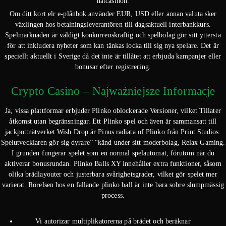
nätcasinon.
Om ditt kort elr e-plånbok använder EUR, USD eller annan valuta sker
växlingen hos betalningsleverantören till dagsaktuell interbankkurs.
Spelmarknaden är väldigt konkurrenskraftig och spelbolag gör sitt yttersta
för att inkludera nyheter som kan tänkas locka till sig nya spelare. Det är
speciellt aktuellt i Sverige då det inte är tillåtet att erbjuda kampanjer eller
bonusar efter registrering.
Crypto Casino – Najważniejsze Informacje
Ja, vissa plattformar erbjuder Plinko oblockerade Versioner, vilket Tillater
åtkomst utan begränsningar. Ett Plinko spel och även är sammansatt till
jackpottnätverket Wish Drop är Pinus radiata of Plinko från Print Studios.
Spelutvecklaren gör sig dyrare” “känd under sitt moderbolag, Relax Gaming.
I grunden fungerar spelet som en normal spelautomat, förutom när du
aktiverar bonusrundan. Plinko Balls XY innehåller extra funktioner, såsom
olika brädlayouter och justerbara svårighetsgrader, vilket gör spelet mer
varierat. Rörelsen hos en fallande plinko ball är inte bara sobre slumpmässig
process.
Vi autorizar multiplikatorerna på brädet och beräknar