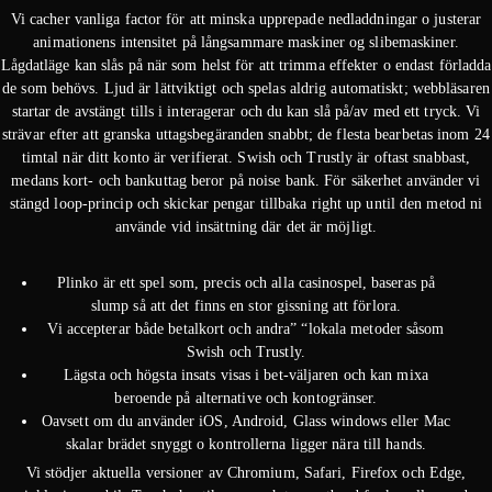
Vi cacher vanliga factor för att minska upprepade nedladdningar o justerar
animationens intensitet på långsammare maskiner og slibemaskiner.
Lågdatläge kan slås på när som helst för att trimma effekter o endast förladda
de som behövs. Ljud är lättviktigt och spelas aldrig automatiskt; webbläsaren
startar de avstängt tills i interagerar och du kan slå på/av med ett tryck. Vi
strävar efter att granska uttags­begäranden snabbt; de flesta bearbetas inom 24
timtal när ditt konto är verifierat. Swish och Trustly är oftast snabbast,
medans kort- och bankuttag beror på noise bank. För säkerhet använder vi
stängd loop-princip och skickar pengar tillbaka right up until den metod ni
använde vid insättning där det är möjligt.
Plinko är ett spel som, precis och alla casinospel, baseras på
slump så att det finns en stor gissning att förlora.
Vi accepterar både betalkort och andra” “lokala metoder såsom
Swish och Trustly.
Lägsta och högsta insats visas i bet-väljaren och kan mixa
beroende på alternative och kontogränser.
Oavsett om du använder iOS, Android, Glass windows eller Mac
skalar brädet snyggt o kontrollerna ligger nära till hands.
Vi stödjer aktuella versioner av Chromium, Safari, Firefox och Edge,