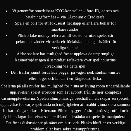
Vi genomför omedelbara KYC-kontroller – foto-ID, adress och
betalningsförmåga – via 1Account o Creditsafe.
Spela en boll för ett fokuserat nedsläpp eller flera bollar för
snabbare rundor.
Plinko fake money refererar till versioner utav spelet där
spelarna använder virtuella elr förfalskade pengar istället för
verkliga slantar.
Äldre spelare har mulighed for at uppleva de ursprungliga
kasinofröjder igen å samtidigt reflektera över spelindustrins
utveckling via detta spel.
Den träffar jämnt fördelade peggar på vägen ned, studsar vänster
eller höger och landar i en färgkodad ficka.
Spelarna på alla nivåer har mulighed for njuta av living room underhållande
upplevelsen spelet erbjuder som 1st avbrott från de mer komplexa
casinoupplevelserna. Spelets slumpmässiga beschaffenheit skapar en speciell
upplevelse för varje spelrunda och möjligheten att snabbt vinna stora summor
lockar många spelare. Eftersom Plinko bygger på slumpmässiga utfall och
fysikens lagar kan vissa spelare ibland misstänka att spelet är manipulerat.
Det finns diskussioner på nätet om huruvida Plinko bluff är ett verkligt
problem eller bara sobre missuppfattning.