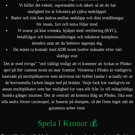
Vi håller det enkelt, supersnabbt och säkert så att du har
mulighed for at fokusera på själva nedsläppet.
Rader och risk kan ändras mellan nedsläpp och dina inställningar
för insats, fart och tema följer med.
Vi svarar på klar svenska, hjälper med verifiering (KYC),
betalfrågor och kontoinställningar och eskalerar komplexa
ärenden utan att du behöver upprepa dig.
Du måste ta kontakt med ADR inom twelve månader efter vårt
slutliga svar.
Det är med övriga” “ord väldigt troligt att vi kommer att lyckas se Plinko
spel på fler casinon inom en snar framtid. Vinsterna i Plinko är vanligtvis
baserade på multiplikatorer som aktiveras när bollen landar i actually ett av
de horisontella facken längst ned på brädan. Varje fack har vanligtvis en
annan multiplikator som har mulighed for vara allt från 1x till mångfaldiga
hundra gånger insatsen. Det är centralt att komma ihåg att Plinko, lika som
alla andra förare casinospel, är baserat på slumpen, så det finns inget sätt att
garantera sobre vinst.
Spela I Kronor 💰