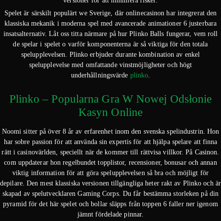
versioner för att minimera risker.
Spelet är särskilt populärt we Sverige, där onlinecasinon har integrerat den
klassiska mekanik i moderna spel med avancerade animationer 6 justerbara
insatsalternativ. Låt oss titta närmare på hur Plinko Balls fungerar, vem roll
de spelar i spelet o varför komponenterna är så viktiga för den totala
spelupplevelsen. Plinko erbjuder durante kombination av enkel
spelupplevelse med omfattande vinstmöjligheter och högt
underhållningsvärde
plinko
.
Plinko – Popularna Gra W Nowej Odsłonie
Kasyn Online
Noomi sitter på över 8 år av erfarenhet inom den svenska spelindustrin. Hon
har sobre passion för att använda sin expertis för att hjälpa spelare att finna
rätt i casinovärlden, speciellt när de kommer till rättvisa villkor. På Casinon.
com uppdaterar hon regelbundet topplistor, recensioner, bonusar och annan
viktig information för att göra spelupplevelsen så bra och möjligt för
depilare. Den mest klassiska versionen tillgängliga heter rakt av Plinko och är
skapad av spelutvecklaren Gaming Corps. Du får bestämma storleken på din
pyramid för det här spelet och bollar släpps från toppen 6 faller ner igenom
jämnt fördelade pinnar.