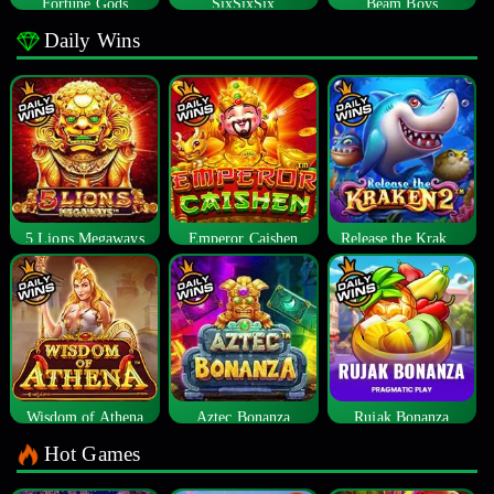
Fortune Gods
SixSixSix
Beam Boys
Daily Wins
5 Lions Megaways
Emperor Caishen
Release the Kraken 2
Wisdom of Athena
Aztec Bonanza
Rujak Bonanza
Hot Games