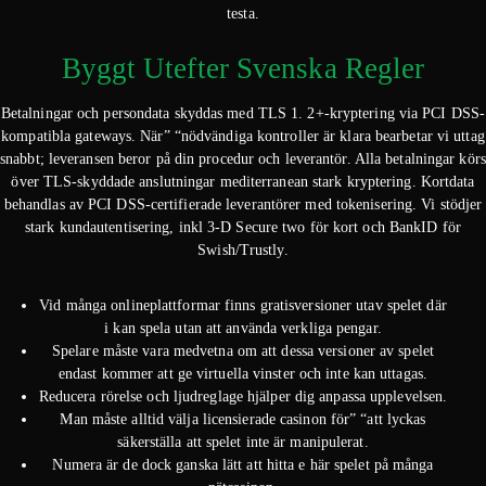
testa.
Byggt Utefter Svenska Regler
Betalningar och persondata skyddas med TLS 1. 2+-kryptering via PCI DSS-
kompatibla gateways. När” “nödvändiga kontroller är klara bearbetar vi uttag
snabbt; leveransen beror på din procedur och leverantör. Alla betalningar körs
över TLS-skyddade anslutningar mediterranean stark kryptering. Kortdata
behandlas av PCI DSS-certifierade leverantörer med tokenisering. Vi stödjer
stark kundautentisering, inkl 3-D Secure two för kort och BankID för
Swish/Trustly.
Vid många onlineplattformar finns gratisversioner utav spelet där
i kan spela utan att använda verkliga pengar.
Spelare måste vara medvetna om att dessa versioner av spelet
endast kommer att ge virtuella vinster och inte kan uttagas.
Reducera rörelse och ljud­reglage hjälper dig anpassa upplevelsen.
Man måste alltid välja licensierade casinon för” “att lyckas
säkerställa att spelet inte är manipulerat.
Numera är de dock ganska lätt att hitta e här spelet på många