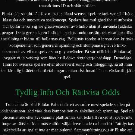
transaktions-ID och skärmbilder.
Plinko har snabbt nått favoritstatus bland svenska spelare tack vare sitt både
klassiska och innovativa spelkoncept. Spelare har mulighed for at utforska
hur bollarna rör sig we gratisversioner av Plinko utan att använda faktiska
pengar. Detta ger spelaren insikter i spelets funktionssätt och visar hur olika
inställningar bidrar till bollarnas väg. Bollarnas rörelse står som den kritiska
komponenten som genererar spänning och slumpmässighet i Plinko
oberoende av vilken spelversion guy använder. På vår officiella Plinko-sajt
bygger vi in verktyg som låter drill down styra varje nedsläpp. Demoläge
finns för svenska spelare efter åldersverifiering och inloggning, så att man
kan lära dig brädet och utbetalningarna utan risk innan” “man växlar till jätte
spel.
Tydlig Info Och Rättvisa Odds
Trots detta är trial Plinko Balls dock ett av sobre mest spelade spelen på
onlinecasinon, add vare dess komposition av enkelhet och spänning. Spel på
olicensierade eller tveksamma plattformar kan leda till risker att spelet inte
fungerar rättvist. Man måste alltid välja licensierade casinon för” “att lyckas
säkerställa att spelet inte är manipulerat. Sammanfattningsvis är Plinko ett