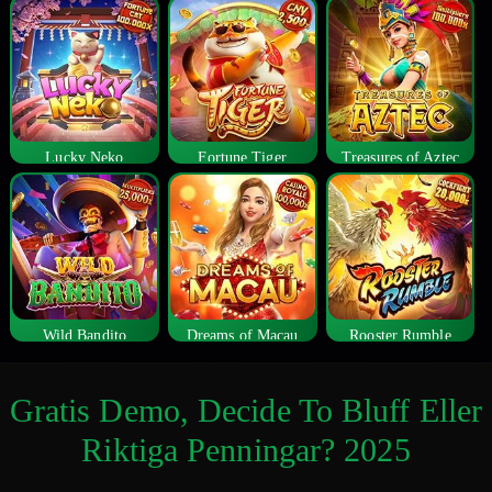
Lucky Neko
Fortune Tiger
Treasures of Aztec
Wild Bandito
Dreams of Macau
Rooster Rumble
Gratis Demo, Decide To Bluff Eller
Riktiga Penningar? 2025