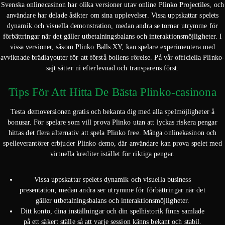
Svenska onlinecasinon har olika versioner utav online Plinko Projectiles, och
användare har delade åsikter om sina upplevelser. Vissa uppskattar spelets
dynamik och visuella demonstration, medan andra se tornar utrymme för
förbättringar när det gäller utbetalningsbalans och interaktionsmöjligheter. I
vissa versioner, såsom Plinko Balls XY, kan spelare experimentera med
avviknade brädlayouter för att förstå bollens rörelse. På vår officiella Plinko-
sajt sätter ni efterlevnad och transparens först.
Tips För Att Hitta De Bästa Plinko-casinona
Testa demoversionen gratis och bekanta dig med alla spelmöjligheter å
bonusar. För spelare som vill prova Plinko utan att lyckas riskera pengar
hittas det flera alternativ att spela Plinko free. Många onlinekasinon och
spelleverantörer erbjuder Plinko demo, där användare kan prova spelet med
virtuella krediter istället för riktiga pengar.
Vissa uppskattar spelets dynamik och visuella business
presentation, medan andra ser utrymme för förbättringar när det
gäller utbetalningsbalans och interaktionsmöjligheter.
Ditt konto, dina inställningar och din spelhistorik finns samlade
på ett säkert ställe så att varje session känns bekant och stabil.