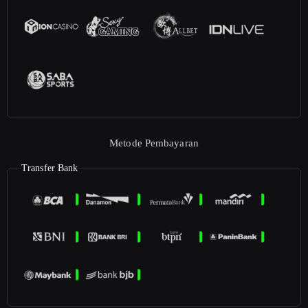
Metode Pembayaran
Transfer Bank