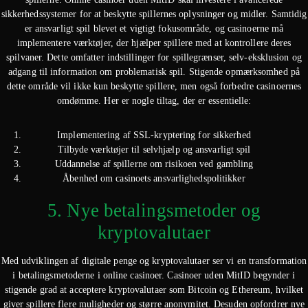
sikkerhedssystemer for at beskytte spillernes oplysninger og midler. Samtidig
er ansvarligt spil blevet et vigtigt fokusområde, og casinoerne må
implementere værktøjer, der hjælper spillere med at kontrollere deres
spilvaner. Dette omfatter indstillinger for spillegrænser, selv-eksklusion og
adgang til information om problematisk spil. Stigende opmærksomhed på
dette område vil ikke kun beskytte spillere, men også forbedre casinoernes
omdømme. Her er nogle tiltag, der er essentielle:
Implementering af SSL-kryptering for sikkerhed
Tilbyde værktøjer til selvhjælp og ansvarligt spil
Uddannelse af spillerne om risikoen ved gambling
Åbenhed om casinoets ansvarlighedspolitikker
5. Nye betalingsmetoder og
kryptovalutaer
Med udviklingen af digitale penge og kryptovalutaer ser vi en transformation
i betalingsmetoderne i online casinoer. Casinoer uden MitID begynder i
stigende grad at acceptere kryptovalutaer som Bitcoin og Ethereum, hvilket
giver spillere flere muligheder og større anonymitet. Desuden opfordrer nye