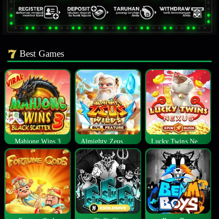
Best Games
Mahjong Wins 3
Almighty Zeus Wilds™
Lucky Twins Nexus