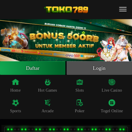
Beranda
Slot Online
Live Casino
Sportsbook
Arcade
Togel Online
Daftar
Login
Poker
Whatsapp
Home
Hot Games
Slots
Live Casino
Telegram
Sports
Arcade
Poker
Togel Online
Livechat