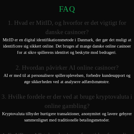
FAQ
1. Hvad er MitID, og hvorfor er det vigtigt for
danske casinoer?
MitID er en digital identifikationsmetode i Danmark, der gør det muligt at
identificere sig sikkert online. Det bruges af mange danske online casinoer
for at sikre spillerens identitet og beskytte mod bedrageri.
2. Hvordan påvirker AI online casinoer?
AI er med til at personalisere spilleroplevelsen, forbedre kundesupport og
øge sikkerheden ved at analysere adfærdsmønstre.
3. Hvilke fordele er der ved at bruge kryptovaluta i
online gambling?
Kryptovaluta tilbyder hurtigere transaktioner, anonymitet og lavere gebyrer
sammenlignet med traditionelle betalingsmetoder.