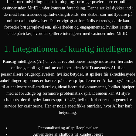
I takt med udviklingen af teknologi og forbrugerpræferencer er online
casinoer uden MitID under konstant forandring. Denne artikel dykker ind i
de mest fremtrædende spiludviklingstrends, der skaber stor indflydelse på
online casinooplevelser. Det er vigtigt at forstå disse trends, da de kan
forbedre brugeroplevelsen, sikkerheden og engagementet, hvilket i sidste
ende påvirker, hvordan spillere interagerer med casinoer uden MitID.
1. Integrationen af kunstig intelligens
Kunstig intelligens (AI) er ved at revolutionere mange industrier, herunder
online gambling. I online casinoer uden MitID anvendes AI til at
personalisere brugeroplevelsen, hvilket betyder, at spillere får skræddersyede
anbefalinger og bonusser baseret på deres spilpræferencer. AI kan også bruges
til at analysere spilleradfærd og identificere risikomomenter, hvilket hjælper
med at forudsige og forhindre problematisk spil. Desuden kan AI styre
chatbots, der tilbyder kundesupport 24/7, hvilket forbedrer den generelle
service for casinoerne. Her er nogle specifikke områder, hvor AI har haft
betydning:
Personalisering af spilleoplevelser
Anvendelse af chatbots til kundesupport