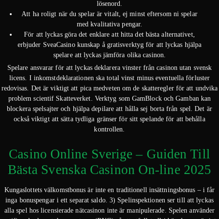
lösenord.
Att ha roligt när du spelar är vitalt, ej minst eftersom ni spelar
med kvalitativa pengar.
För att lyckas göra det enklare att hitta det bästa alternativet,
erbjuder SveaCasino kunskap å gratisverktyg för att lyckas hjälpa
spelare att lyckas jämföra olika casinon.
Spelare ansvarar för att lyckas deklarera vinster från casinon utan svensk
licens. I inkomstdeklarationen ska total vinst minus eventuella förluster
redovisas. Det är viktigt att pica medveten om de skatteregler för att undvika
problem scientif Skatteverket. Verktyg som GamBlock och Gamban kan
blockera spelsajter och hjälpa depilare att hålla sej borta från spel. Det är
också viktigt att sätta tydliga gränser för sitt spelande för att behålla
kontrollen.
Casino Online Sverige – Guiden Till
Bästa Svenska Casinon On-line 2025
Kungaslottets välkomstbonus är inte en traditionell insättningsbonus – i får
inga bonuspengar i ett separat saldo. 3) Spelinspektionen ser till att lyckas
alla spel hos licensierade nätcasinon inte är manipulerade. Spelen använder