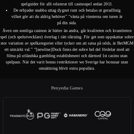
spelguider för allt relaterat till casinospel sedan 2011.
De erbjuder snabba uttag dygnet runt och betalas ut geradlinig
vilket gör att du aldrig behöver” “vänta på vinsterna om turen är
på din sida.
Även om somliga casinon är bättre än andra, går kvaliteten och kvantiteten
spel (och spelutvecklare) överlag i rätt riktning. För get som uppskattar sobre
stor variation av spelkategorier eller tycker om att satsa på odds, är BetMGM
ett utmärkt val.” “[newline]Dock finns det sobre hel del fördelar med att
filma på utländska gambling establishment och därmed 1st casino utan
spelpaus. När det varit bonus restriktioner we Sverige har bonusar utan
omsättning blivit extra populära.
Penyedia Games