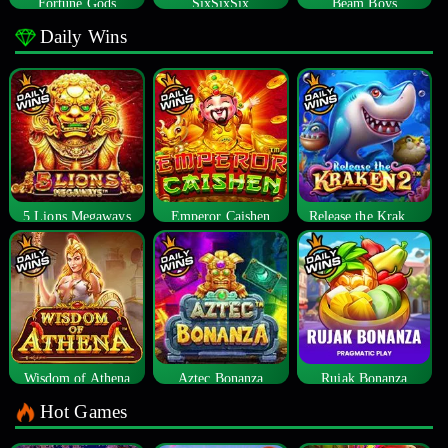
Fortune Gods
SixSixSix
Beam Boys
Daily Wins
5 Lions Megaways
Emperor Caishen
Release the Kraken 2
Wisdom of Athena
Aztec Bonanza
Rujak Bonanza
Hot Games