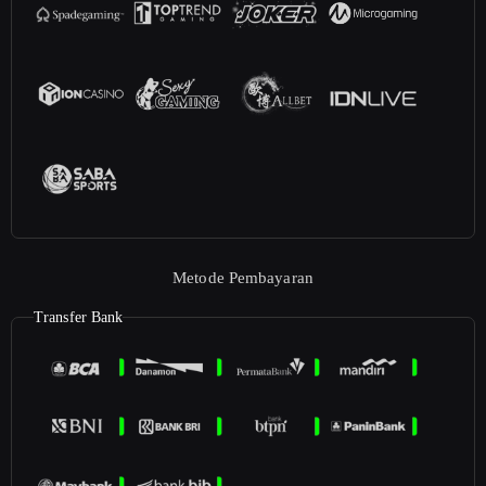
Metode Pembayaran
Transfer Bank