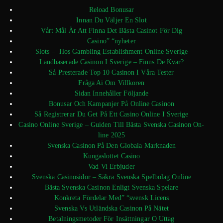
Reload Bonusar
Innan Du Väljer En Slot
Vårt Mål Är Att Finna Det Bästa Casinot För Dig
Casino” “nyheter
Slots – Hos Gambling Establishment Online Sverige
Landbaserade Casinon I Sverige – Finns De Kvar?
Så Presterade Top 10 Casinon I Våra Tester
Fråga Ai Om Villkoren
Sidan Innehåller Följande
Bonusar Och Kampanjer På Online Casinon
Så Registrerar Du Get På Ett Casino Online I Sverige
Casino Online Sverige – Guiden Till Bästa Svenska Casinon On-
line 2025
Svenska Casinon På Den Globala Marknaden
Kungaslottet Casino
Vad Vi Erbjuder
Svenska Casinosidor – Säkra Svenska Spelbolag Online
Bästa Svenska Casinon Enligt Svenska Spelare
Konkreta Fördelar Med” “svensk Licens
Svenska Vs Utländska Casinon På Nätet
Betalningsmetoder För Insättningar O Uttag