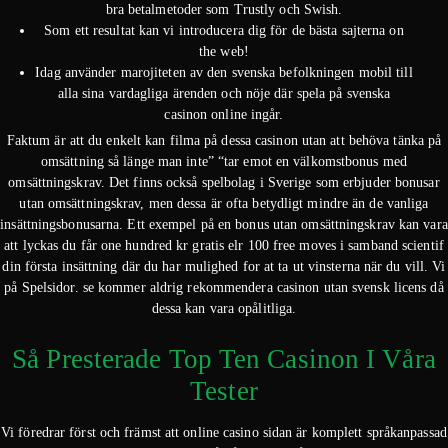
bra betalmetoder som Trustly och Swish.
Som ett resultat kan vi introducera dig för de bästa sajterna on
the web!
Idag använder marojiteten av den svenska befolkningen mobil till
alla sina vardagliga ärenden och nöje där spela på svenska
casinon online ingår.
Faktum är att du enkelt kan filma på dessa casinon utan att behöva tänka på
omsättning så länge man inte” “tar emot en välkomstbonus med
omsättningskrav. Det finns också spelbolag i Sverige som erbjuder bonusar
utan omsättningskrav, men dessa är ofta betydligt mindre än de vanliga
insättningsbonusarna. Ett exempel på en bonus utan omsättningskrav kan vara
att lyckas du får one hundred kr gratis elr 100 free moves i samband scientif
din första insättning där du har mulighed for at ta ut vinsterna när du vill. Vi
på Spelsidor. se kommer aldrig rekommendera casinon utan svensk licens då
dessa kan vara opålitliga.
Så Presterade Top Ten Casinon I Våra
Tester
Vi föredrar först och främst att online casino sidan är komplett språkanpassad