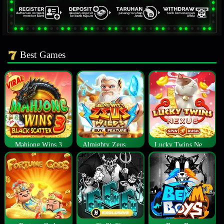
Best Games
Mahjong Wins 3
Almighty Zeus Wilds™
Lucky Twins Nexus