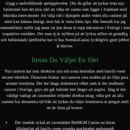
trygg o underhållande spelupplevelse. Om du gillar att lyckas testa nya
funktioner kan det pica värt att välja ett casino som ligger i framkant med
tekniska innovationer. Att välja rätt i djungeln audio-video alla casinon på
nätet kan kännas klurigt, men här är mina bästa tips. Här beneath har jag
sammanfattat varför jag anser att just dessa är topp nätcasinon i Sverige i sina
respektive områden. Om man ej är nyfiken på att lyckas utföra en grundlig
och heltäckande jämförelse har vi hos SvenskaCasino lyckligtvis gjort jobbet
åt burrow.
Innan Du Väljer En Slot
Nya casinon har som direktive nya och noua hemsidor med family room
senaste tekniken. Dessutom brukar nya casinon vara snabba på att följa para
senaste trenderna. Det har länge diskuterats vilket som är det snabbaste
casinot i Sverige, guys det går faktiskt inte längre att avgöra. Idag är det
väldigt vanligt att casinosidor erbjuder direkta uttag, vilka gör att alla
casinon har detsamma tid från att lyckas du väljer konstruera ut pengar until
att de finns på kontot.
Det innebär också att varumärket BetMGM Casino nu hittas
tillgängligt på family room svenska marknaden underneath