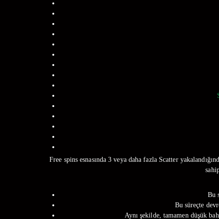
Free spins esnasında 3 veya daha fazla Scatter yakalandığınd
sahip
Bu 
Bu süreçte devr
Aynı şekilde, tamamen düşük bah