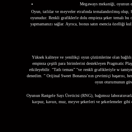
Megaways mekaniği, oyunun en 
Oyun, tatlılar ve meyveler etrafında temalandırılmış olup, 
oyunudur. Renkli grafiklerle dolu empieza şeker temalı bu 
yapmamanızı sağlar. Ayrıca, bonus satın esencia özelliği kul
Yüksek kaliteye ve yenilikçi oyun çözümlerine olan bağlılı
empieza çeşitli para birimlerini destekleyen Pragmatic Play
etkileyebilir. “Tatlı teması” “ve renkli grafikleriyle w ta
denedim. ” Orijinal Sweet Bonanza’nın çevrimiçi başarısı, he
oyun oturumunun güven
Oyunun Rastgele Sayı Üreticisi (RNG), bağımsız laboratuvarla
karpuz, kavun, muz, meyve şekerleri ve şekerlemeler gibi ç