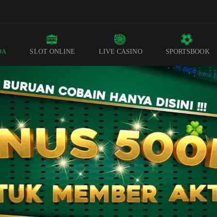
DA
SLOT ONLINE
LIVE CASINO
SPORTSBOOK