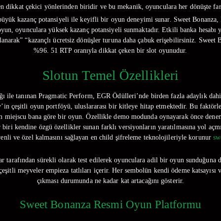
dikkat çekici yönlerinden biridir ve bu mekanik, oyunculara her dönüşte far
büyük kazanç potansiyeli ile keyifli bir oyun deneyimi sunar. Sweet Bonanza, P
oyun, oyunculara yüksek kazanç potansiyeli sunmaktadır. Etkili banka hesabı
lanarak” “kazançlı ücretsiz dönüşler turuna daha çabuk erişebilirsiniz. Sweet B
%96. 51 RTP oranıyla dikkat çeken bir slot oyunudur.
Slotun Temel Özellikleri
ğı ile tanınan Pragmatic Perform, EGR Ödülleri’nde birden fazla adaylık dahil
’in çeşitli oyun portföyü, uluslararası bir kitleye hitap etmektedir. Bu faktörl
mtym miejscu bana göre bir oyun. Özellikle demo modunda oynayarak önce dene
r biri kendine özgü özellikler sunan farklı versiyonların yaratılmasına yol a
li ve özel kalmasını sağlayan en child şifreleme teknolojileriyle korunur
sw
r tarafından sürekli olarak test edilerek oyunculara adil bir oyun sunduğuna
eşitli meyveler empieza tatlıları içerir. Her sembolün kendi ödeme katsayısı
çıkması durumunda ne kadar kat artacağını gösterir.
Sweet Bonanza Resmi Oyun Platformu