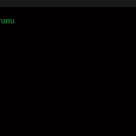
yunu
ç