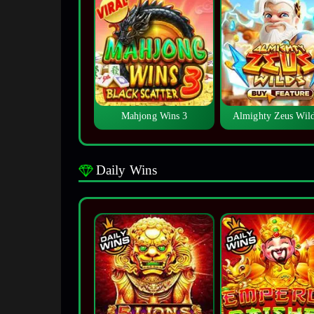
Mahjong Wins 3
Almighty Zeus Wi
Daily Wins