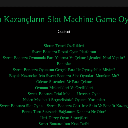
lı Kazançların Slot Machine Game O
Content
Slotun Temel Özellikleri
Sweet Bonanza Resmi Oyun Platformu
Sweet Bonanza Oyununda Para Yatırma Ve Çekme Işlemleri Nasıl Yapılır?
Bonuslar
Sweet Bonanza Oyununu Gerçek Para Ile Oynayabilir Miyim?
Buyuk Kazanclar Icin Sweet Bonanza Slot Oyunlari Mumkun Mu?
Ödeme Sistemleri Ve Para Çekme
Oyunun Mekanikleri Ve Özellikleri
Sweet Bonanza Trial Modu – Ücretsiz Oyna
Neden Mostbet’i Seçmelisiniz? Oyuncu Yorumları
Sweet Bonanza Slot Oyna – Sweet Bonanza Cost-free Spin Ve Benefit Kazan
Bonus Turu Sırasında Bağlantım Koparsa Ne Olur?
İleri Düzey Oyun Stratejileri
Sweet Bonanza’nın Kısa Tarihi