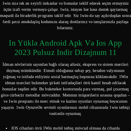
1win sizə tək ən xeyirli imkanlar və bonuslar təklif edərək seçim etməyiniz
üçün izafi verim verməyə çalışır. 1win, istəyən hər kəsə dəstək qaytarmaq
məqsədi ilə biraderlik programı təklif edir. Siz 1win-də say açdırdıqdan sonra
fərdi şəxsi əməkdaşlıq kodunuzu alaraq dostlarınız və tanışlarınızla paylaşa
bilərsiniz.
In Yüklə Android Apk Və Ios App
2023 Pulsuz Indir Dizajnum 11
İdman növlərinin sayından bağlı olaraq ailəsiz, ekspress və sistem mərcləri
duymaq mümkündür. Etməli olduğunuz subay şey, hesabın valyutasını
yığmaq və istifadə etdiyiniz sosial barmaqlıq loqosuna klikləməkdir. 1Win
idman mərcləri bukmeker şirkəti istifadəçiləri ötrü kamil hesab ediləcək
bonuslar təqdim edir. Bu bukmeker kontorunda para vurmaq, pul çıxarmaq
görə cürbəcür metodlar mövcuddur. Məmnun müştərilərin sırasına qoşulun –
və 1win proqramı ilə mərc etmək və kazino oyunları oynamaq həyəcanını
yaşayın. 1win Oyna\eƏn sevimli oyunlarınızı mobil cihazınızda 1win tətbiqi
vasitəsilə oynamaq.
IOS cihazları ötrü 1Win mobil tətbiq mövcud olmasa da cihazda