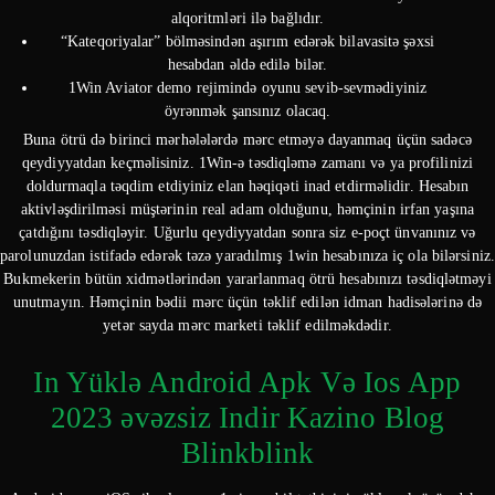
alqoritmləri ilə bağlıdır.
“Kateqoriyalar” bölməsindən aşırım edərək bilavasitə şəxsi
hesabdan əldə edilə bilər.
1Win Aviator demo rejimində oyunu sevib-sevmədiyiniz
öyrənmək şansınız olacaq.
Buna ötrü də birinci mərhələlərdə mərc etməyə dayanmaq üçün sadəcə
qeydiyyatdan keçməlisiniz. 1Win-ə təsdiqləmə zamanı və ya profilinizi
doldurmaqla təqdim etdiyiniz elan həqiqəti inad etdirməlidir. Hesabın
aktivləşdirilməsi müştərinin real adam olduğunu, həmçinin irfan yaşına
çatdığını təsdiqləyir. Uğurlu qeydiyyatdan sonra siz e-poçt ünvanınız və
parolunuzdan istifadə edərək təzə yaradılmış 1win hesabınıza iç ola bilərsiniz.
Bukmekerin bütün xidmətlərindən yararlanmaq ötrü hesabınızı təsdiqlətməyi
unutmayın. Həmçinin bədii mərc üçün təklif edilən idman hadisələrinə də
yetər sayda mərc marketi təklif edilməkdədir.
In Yüklə Android Apk Və Ios App
2023 əvəzsiz Indir Kazino Blog
Blinkblink