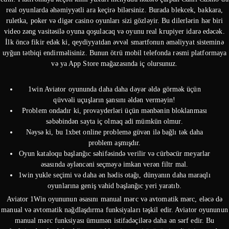
real oyunlarda əhəmiyyətli ara keçirə bilərsiniz. Burada blekcek, bakkara,
ruletka, poker və digər casino oyunları sizi gözləyir. Bu dilerlərin hər biri
video zəng vasitəsilə oyuna qoşulacaq və oyunu real krupiyer idarə edəcək.
İlk öncə fikir edək ki, qeydiyyatdan əvvəl smartfonun əməliyyat sisteminə
uyğun tətbiqi endirməlisiniz. Bunun ötrü mobil telefonda rəsmi platformaya
və ya App Store mağazasında iç olursunuz.
1win Aviator oyununda daha daha dəyər əldə görmək üçün
qüvvəli uçuşların şansını əldən verməyin!
Problem ondadır ki, provayderləri üçün mənbənin bloklanması
səbəbindən sayta iç olmaq adi mümkün olmur.
Nəysə ki, bu 1xbet online problemə güvən ilə bağlı tək daha
problem aşmışdır.
Oyun kataloqu başlanğıc səhifəsində verilir və cürbəcür meyarlar
əsasında əyləncəni seçməyə imkan verən filtr mal.
1win yukle seçimi və daha ən hədis otağı, dünyanın daha maraqlı
oyunlarına geniş vahid başlanğıc yeri yaratıb.
Aviator 1Win oyununun əsasını manual mərc və avtomatik mərc, eləcə də
manual və avtomatik nağdlaşdırma funksiyaları təşkil edir. Aviator oyununun
manual mərc funksiyası ümumən istifadəçilərə daha ən sərf edir. Bu