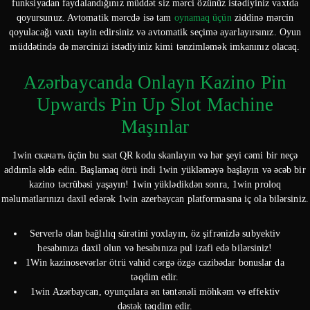
funksiyadan faydalandığınız müddət siz mərci özünüz istədiyiniz vaxtda
qoyursunuz. Avtomatik mərcdə isə tam
oynamaq üçün
ziddinə mərcin
qoyulacağı vaxtı təyin edirsiniz və avtomatik seçimə ayarlayırsınız. Oyun
müddətində də mərcinizi istədiyiniz kimi tənzimləmək imkanınız olacaq.
Azərbaycanda Onlayn Kazino Pin
Upwards Pin Up Slot Machine
Maşınlar
1win скачать üçün bu saat QR kodu skanlayın və hər şeyi cəmi bir neçə
addımla əldə edin. Başlamaq ötrü indi 1win yükləməyə başlayın və əcəb bir
kazino təcrübəsi yaşayın! 1win yüklədikdən sonra, 1win proloq
məlumatlarınızı daxil edərək 1win azerbaycan platformasına iç ola bilərsiniz.
Serverlə olan bağlılıq sürətini yoxlayın, öz şifrənizlə subyektiv
hesabınıza daxil olun və hesabınıza pul izafi edə bilərsiniz!
1Win kazinosevərlər ötrü vahid cərgə özgə cazibədar bonuslar da
təqdim edir.
1win Azərbaycan, oyunçulara ən təntənəli möhkəm və effektiv
dəstək təqdim edir.