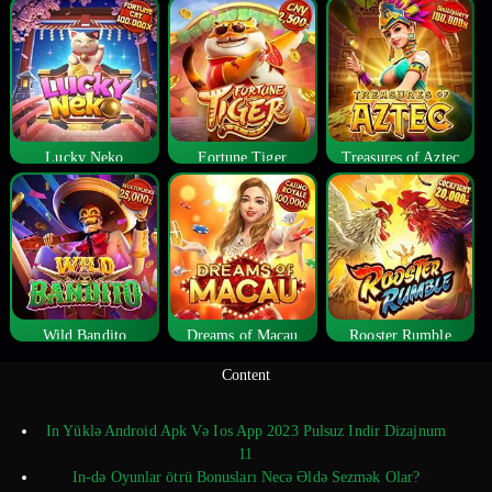
Lucky Neko
Fortune Tiger
Treasures of Aztec
Wild Bandito
Dreams of Macau
Rooster Rumble
Content
In Yüklə Android Apk Və Ios App 2023 Pulsuz Indir Dizajnum
11
In-də Oyunlar ötrü Bonusları Necə Əldə Sezmək Olar?