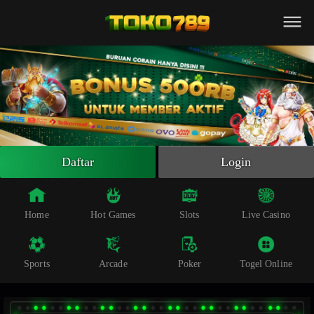
Beranda
Slot Online
Live Casino
Sportsbook
Arcade
Togel Online
Daftar
Login
Poker
Whatsapp
Home
Hot Games
Slots
Live Casino
Telegram
Sports
Arcade
Poker
Togel Online
Livechat