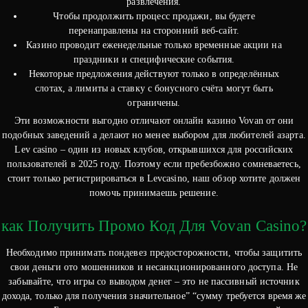
paзвлeчeния.
Чтобы продолжить процесс продажи, вы будете
перенаправлены на сторонний веб-сайт.
Казино проводит еженедельные только временные акции на
праздники и специфические события.
Некоторые предложения действуют только в определённых
слотах, а лимиты а ставку с бонусного счёта могут быть
ограничены.
Эти возможности выгодно отличают онлайн казино Vovan от они
подобных заведений а делают но менее выбором для любителей азарта.
Lev casino – один из новых клубов, открывшихся для российских
пользователей в 2025 году. Поэтому если пребезбожно сомневаетесь,
стоит только регистрироваться в Levcasino, наш обзор хотите должен
помочь принимаешь решение.
как Получить Промо Код Для Vovan Casino?
Необходимо принимать пондевез предосторожности, чтобы защитить
свои деньги ото мошенников и несанкционированного доступа. Не
забывайте, что игры со выводом денег – это не пассивный источник
дохода, только для получения значительное” “сумму требуется время же