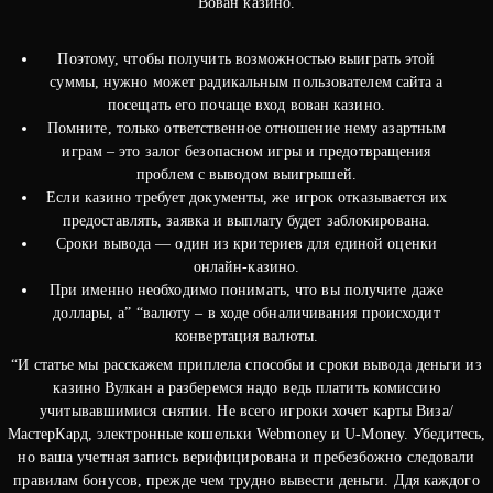
Вован казино.
Поэтому, чтобы получить возможностью выиграть этой
суммы, нужно может радикальным пользователем сайта а
посещать его почаще вход вован казино.
Помните, только ответственное отношение нему азартным
играм – это залог безопасном игры и предотвращения
проблем с выводом выигрышей.
Если казино требует документы, же игрок отказывается их
предоставлять, заявка и выплату будет заблокирована.
Сроки вывода — один из критериев для единой оценки
онлайн-казино.
При именно необходимо понимать, что вы получите даже
доллары, а” “валюту – в ходе обналичивания происходит
конвертация валюты.
“И статье мы расскажем приплела способы и сроки вывода деньги из
казино Вулкан а разберемся надо ведь платить комиссию
учитывавшимися снятии. Не всего игроки хочет карты Виза/
МастерКард, электронные кошельки Webmoney и U-Money. Убедитесь,
но ваша учетная запись верифицирована и пребезбожно следовали
правилам бонусов, прежде чем трудно вывести деньги. Ддя каждого