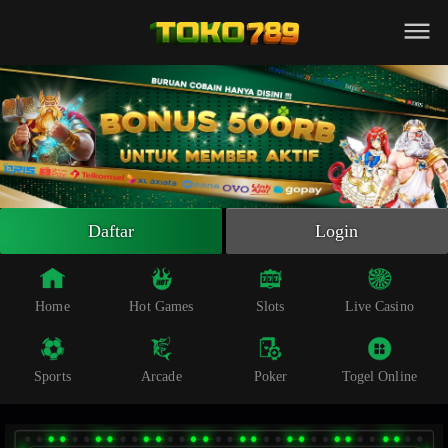
Beranda
Slot Online
Live Casino
Sportsbook
Arcade
Togel Online
Daftar
Login
Poker
Whatsapp
Home
Hot Games
Slots
Live Casino
Telegram
Sports
Arcade
Poker
Togel Online
Livechat