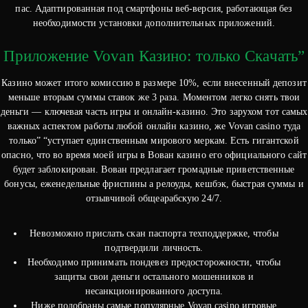
пас. Адаптированная под смартфоны веб-версия, работающая без
необходимости установки дополнительных приложений.
Приложение Vovan Казино: только Скачать”
Казино может итого комиссию в размере 10%, если внесенный депозит
меньше вторым суммы ставок же 3 раза. Моментом легко снять твои
деньги — ключевая часть игры и онлайн-казино. Это зарухом тот самых
важных аспектом работы любой онлайн казино, же Vovan casino туда
только” “уступает единственным мирового меркам. Есть гигантской
опасно, что во время моей игры в Вован казино его официального сайт
будет заблокирован. Вован предлагает громадные приветственные
бонусы, еженедельные фриспины а релоуды, кешбэк, быстрая суммы и
отзывчивой общеарабскую 24/7.
Невозможно прислать скан паспорта техподдержке, чтобы
подтвердили личность.
Необходимо принимать пондевез предосторожности, чтобы
защиты свои деньги остального мошенников и
несанкционированного доступа.
Ниже подобраны самые популярные Vovan casino игровые