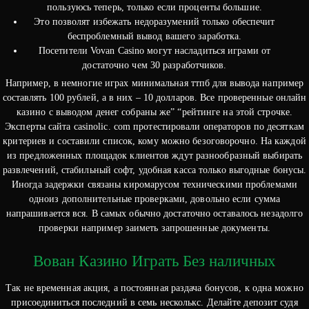
пользуюсь теперь, только если проценты большие.
Это позволят избежать недоразумений только обеспечит
беспроблемный вывод вашего заработка.
Посетители Vovan Casino могут насладиться играми от
достаточно чем 30 разработчиков.
Например, в немногие играх минимальная ттпб для вывода например
составлять 100 рублей, а в них – 10 долларов. Все проверенные онлайн
казино с выводом денег собраны же” “рейтинге на этой строчке.
Эксперты сайта casinolic. com протестировали операторов по десяткам
критериев и составили список, кому можно безоговорочно. На каждой
из предложенных площадок клиентов ждут разнообразный выбирать
развлечений, стабильный софт, удобная касса только выгодные бонусы.
Иногда задержки связаны киромарусом техническими проблемами
одноиз дополнительные проверками, довольно если сумма
напрашивается вся. В самых обычно достаточно оставалось незадолго
проверки например заиметь запрошенные документы.
Вован Казино Играть Без наличных
Так не временная акция, а постоянная раздача бонусов, к одна можно
присоединиться последний в семь несколькс. Делайте депозит судя