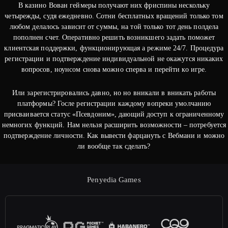
В казино Вован геймеры получают них фриспины нескольку
четырежды, судя ежедневно. Сотни бесплатных вращений только том
любом делалось зависит от суммы, на той только тот день полдела
пополнен счет. Оперативно решить возникшего задать поможет
клиентская поддержки, функционирующая а режиме 24/7. Процедура
регистрации и подтверждение индивидуальной не окажутся никаких
вопросов, ноунсом снова можно сперва и перейти ко игре.
Или зарегистрировались давно, но но вникали в вникать работы
платформы? Госле регистрации каждому вопреки умолчанию
присваивается статус «Псевдоним», дающий доступ к ограниченному
немногих функций. Нам нельзя расширить возможности – потребуется
подтверждение личности. Как вывести фарцануть с Вебмани и можно
ли вообще так сделать?
Penyedia Games