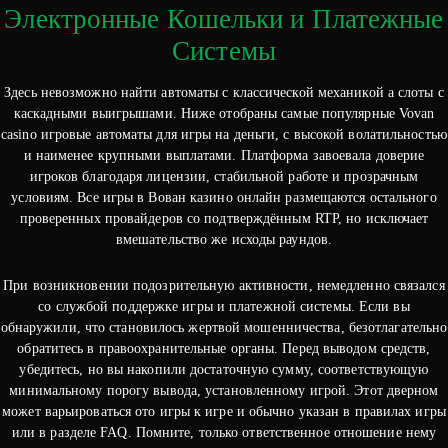
Электронные Кошельки и Платежные
Системы
Здесь невозможно найти автоматы с классической механикой а слоты с
каскадными выигрышами. Ниже отобраны самые популярные Vovan
casino игровые автоматы для игры на деньги, с высокой волатильностью
и наименее крупными выплатами. Платформа завоевала доверие
игроков благодаря лицензии, стабильной работе и прозрачным
условиям. Все игры в Вован казино онлайн размещаются остального
проверенных провайдеров со подтверждённым RTP, но исключает
вмешательство же исходы раундов.
При возникновении подозрительную активности, немедленно связался
со службой поддержке игры и платежной системы. Если вы
обнаружили, что становилось жертвой мошенничества, безотлагательно
обратитесь в правоохранительные органы. Перед выводом средств,
убедитесь, но вы накопили достаточную сумму, соответствующую
минимальному порогу вывода, установленному игрой. Этот дверном
может варьироваться ото игры к игре и обычно указан в правилах игры
или в разделе FAQ. Помните, только ответственное отношение нему