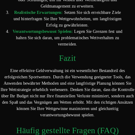
Geldmanagement zu erweitern.
Realistische Erwartungen:
Setzen Sie sich erreichbare Ziele
und hinterfragen Sie Ihre Wettgewohnheiten, um langfristigen
Erfolg zu gewährleisten.
Verantwortungsbewusst Spielen:
Legen Sie Grenzen fest und
halten Sie sich daran, um problematisches Wettverhalten zu
vermeiden.
Fazit
Eine effektive Geldverwaltung ist ein wesentlicher Bestandteil des
erfolgreichen Sportwetters. Durch die Verwendung geeigneter Tools, das
Anwenden bewährter Methoden und eine langfristige Planung können Sie
Ihre Wettstrategie erheblich verbessern. Denken Sie daran, dass die Kontrolle
über Ihr Budget nicht nur Ihre finanziellen Verluste minimiert, sondern auch
den Spaß und das Vergnügen am Wetten erhöht. Mit den richtigen Ansätzen
können Sie Ihre Wettgewinne maximieren und gleichzeitig
verantwortungsbewusst spielen.
Häufig gestellte Fragen (FAQ)