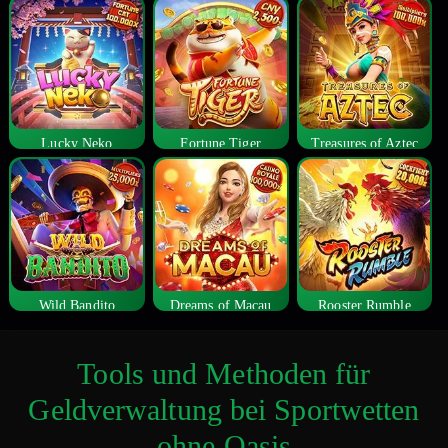
Lucky Neko
Fortune Tiger
Treasures of Aztec
Wild Bandito
Dreams of Macau
Rooster Rumble
Tools und Methoden für
Geldverwaltung bei Sportwetten
ohne Oasis