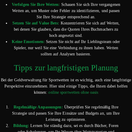
Verfolgen Sie Ihre Wetten:
Schauen Sie sich Ihre vergangenen
Wetten an, um Muster oder Fehler zu identifizieren, und passen
Sie Ihre Strategie entsprechend an.
Setzen Sie auf Value Bets:
Konzentrieren Sie sich auf Wetten,
bei denen Sie glauben, dass die Quoten Ihres Buchmachers zu
hoch angesetzt sind.
Keine Emotionen:
Setzen Sie nicht auf Ihr Lieblingsteam oder
Spieler, nur weil Sie eine Verbindung zu ihnen haben. Wetten
sollten auf Analysen basieren.
Tipps zur langfristigen Planung
Bei der Geldverwaltung für Sportwetten ist es wichtig, auch eine langfristige
Perspektive einzunehmen. Hier sind einige Tipps, die Ihnen dabei helfen
können:
online sportwetten ohne oasis
Regelmäßige Anpassungen:
Überprüfen Sie regelmäßig Ihre
Strategie und passen Sie Ihre Einsätze und Budgets an, um Ihre
Leistung zu optimieren.
Bildung:
Lernen Sie ständig dazu, sei es durch Bücher, Foren
oder Schulungen, um Ihr Wissen über Wettstrategien und