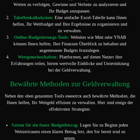
Wetten zu verfolgen, Gewinne und Verluste zu analysieren und
Ihr Budget anzupassen.
Tabellenkalkulation:
Eine einfache Excel-Tabelle kann Ihnen
helfen, Ihr Wettbudget und Ihre Ergebnisse zu organisieren und
zu verwalten.
Online-Budgetierungs-Tools:
Websites wie Mint oder YNAB
können Ihnen helfen, Ihre Finanzen Überblick zu behalten und
angemessene Budgets festzulegen.
Wettgemeinschaften:
Plattformen, auf denen Nutzer ihre
Erfahrungen teilen, bieten wertvolle Einblicke und Unterstützung
bei der Geldverwaltung.
Bewährte Methoden zur Geldverwaltung
Neben den oben genannten Tools имеются auch bewährte Methoden, die
Ihnen helfen, Ihr Wettgeld effizient zu verwalten. Hier sind einige der
effektivsten Strategien:
Setzen Sie ein fester Budgetbetrag:
Legen Sie zu Beginn jeden
Wettzeitraums einen klaren Betrag fest, den Sie bereit sind zu
setzen.