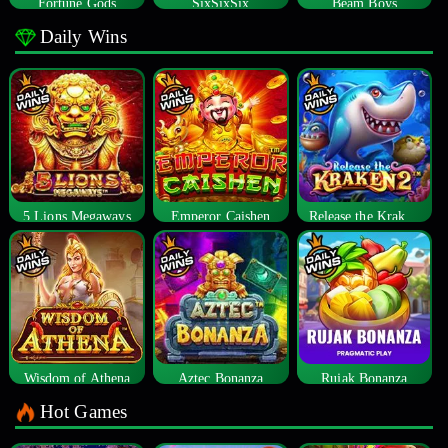
Fortune Gods
SixSixSix
Beam Boys
Daily Wins
5 Lions Megaways
Emperor Caishen
Release the Kraken 2
Wisdom of Athena
Aztec Bonanza
Rujak Bonanza
Hot Games