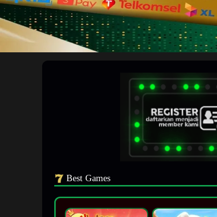
Best Games