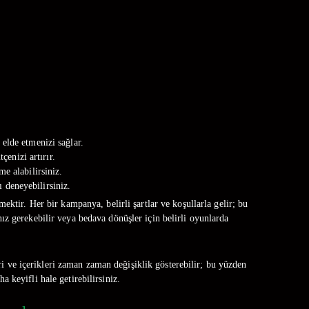
 elde etmenizi sağlar.
çenizi artırır.
me alabilirsiniz.
ı deneyebilirsiniz.
ir. Her bir kampanya, belirli şartlar ve koşullarla gelir; bu
z gerekebilir veya bedava dönüşler için belirli oyunlarda
ri ve içerikleri zaman zaman değişiklik gösterebilir; bu yüzden
 keyifli hale getirebilirsiniz.