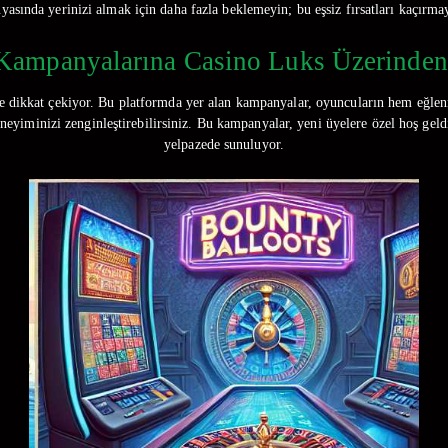
yasında yerinizi almak için daha fazla beklemeyin; bu eşsiz fırsatları kaçırma
Kampanyalarına Casino Luks Üzerinden 
e dikkat çekiyor. Bu platformda yer alan kampanyalar, oyuncuların hem eğlen
eneyiminizi zenginleştirebilirsiniz. Bu kampanyalar, yeni üyelere özel hoş geld
yelpazede sunuluyor.