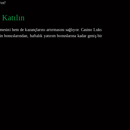
yın!
Katılın
mesini hem de kazançlarını artırmasını sağlıyor. Casino Luks
in bonuslarından, haftalık yatırım bonuslarına kadar geniş bir