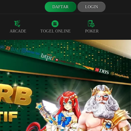
DAFTAR
LOGIN
ARCADE
TOGEL ONLINE
POKER