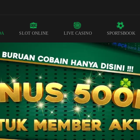
DA
SLOT ONLINE
LIVE CASINO
SPORTSBOOK