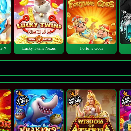
lds™
Lucky Twins Nexus
Fortune Gods