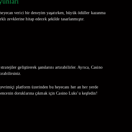
yunları
heyecan verici bir deneyim yaşatırken, büyük ödüller kazanma
klı zevklerine hitap edecek şekilde tasarlanmıştır.
atejiler geliştirerek şanslarını artırabilirler. Ayrıca, Casino
rabilirsiniz.
, çevrimiçi platform üzerinden bu heyecanı her an her yerde
Eğlencenin doruklarına çıkmak için Casino Luks’u keşfedin!