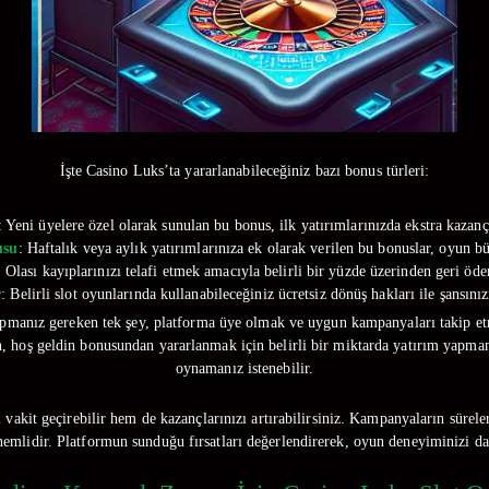
İşte Casino Luks’ta yararlanabileceğiniz bazı bonus türleri:
: Yeni üyelere özel olarak sunulan bu bonus, ilk yatırımlarınızda ekstra kazanç
usu
: Haftalık veya aylık yatırımlarınıza ek olarak verilen bu bonuslar, oyun büt
: Olası kayıplarınızı telafi etmek amacıyla belirli bir yüzde üzerinden geri öde
r
: Belirli slot oyunlarında kullanabileceğiniz ücretsiz dönüş hakları ile şansınız
manız gereken tek şey, platforma üye olmak ve uygun kampanyaları takip etmekt
n, hoş geldin bonusundan yararlanmak için belirli bir miktarda yatırım yapmanı
oynamanız istenebilir.
akit geçirebilir hem de kazançlarınızı artırabilirsiniz. Kampanyaların sürele
nemlidir. Platformun sunduğu fırsatları değerlendirerek, oyun deneyiminizi daha