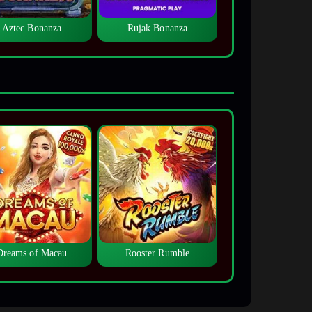
Aztec Bonanza
Rujak Bonanza
Dreams of Macau
Rooster Rumble