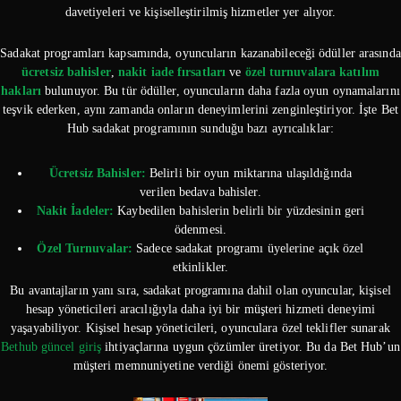
davetiyeleri ve kişiselleştirilmiş hizmetler yer alıyor.
Sadakat programları kapsamında, oyuncuların kazanabileceği ödüller arasında
ücretsiz bahisler
,
nakit iade fırsatları
ve
özel turnuvalara katılım
hakları
bulunuyor. Bu tür ödüller, oyuncuların daha fazla oyun oynamalarını
teşvik ederken, aynı zamanda onların deneyimlerini zenginleştiriyor. İşte Bet
Hub sadakat programının sunduğu bazı ayrıcalıklar:
Ücretsiz Bahisler:
Belirli bir oyun miktarına ulaşıldığında
verilen bedava bahisler.
Nakit İadeler:
Kaybedilen bahislerin belirli bir yüzdesinin geri
ödenmesi.
Özel Turnuvalar:
Sadece sadakat programı üyelerine açık özel
etkinlikler.
Bu avantajların yanı sıra, sadakat programına dahil olan oyuncular, kişisel
hesap yöneticileri aracılığıyla daha iyi bir müşteri hizmeti deneyimi
yaşayabiliyor. Kişisel hesap yöneticileri, oyunculara özel teklifler sunarak
Bethub güncel giriş
ihtiyaçlarına uygun çözümler üretiyor. Bu da Bet Hub’un
müşteri memnuniyetine verdiği önemi gösteriyor.