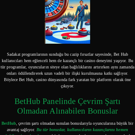
Sadakat programlarının sunduğu bu cazip fırsatlar sayesinde, Bet Hub
kullanıcıları hem eğlenceli hem de kazançlı bir casino deneyimi yaşıyor. Bu
tür programlar, oyuncuların siteye olan bağlılıklarını artırırken aynı zamanda
onları ödüllendirerek uzun vadeli bir ilişki kurulmasına katkı sağlıyor.
Böylece Bet Hub, casino dünyasında fark yaratan bir platform olarak öne
çıkıyor.
BetHub Panelinde Çevrim Şartı
Olmadan Alınabilen Bonuslar
BetHub
, çevrim şartı olmadan sunulan bonuslarıyla oyuncularına büyük bir
avantaj sağlıyor.
Bu tür bonuslar, kullanıcıların kazançlarını hemen