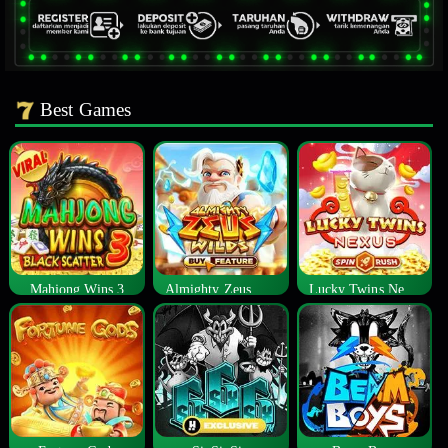
Best Games
Mahjong Wins 3
Almighty Zeus Wilds™
Lucky Twins Nexus