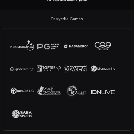
Penyedia Games