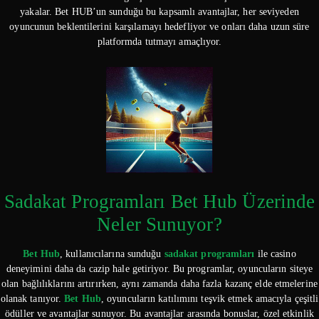
yakalar. Bet HUB’un sunduğu bu kapsamlı avantajlar, her seviyeden
oyuncunun beklentilerini karşılamayı hedefliyor ve onları daha uzun süre
platformda tutmayı amaçlıyor.
Sadakat Programları Bet Hub Üzerinde
Neler Sunuyor?
Bet Hub
, kullanıcılarına sunduğu
sadakat programları
ile casino
deneyimini daha da cazip hale getiriyor. Bu programlar, oyuncuların siteye
olan bağlılıklarını artırırken, aynı zamanda daha fazla kazanç elde etmelerine
olanak tanıyor.
Bet Hub
, oyuncuların katılımını teşvik etmek amacıyla çeşitli
ödüller ve avantajlar sunuyor. Bu avantajlar arasında bonuslar, özel etkinlik