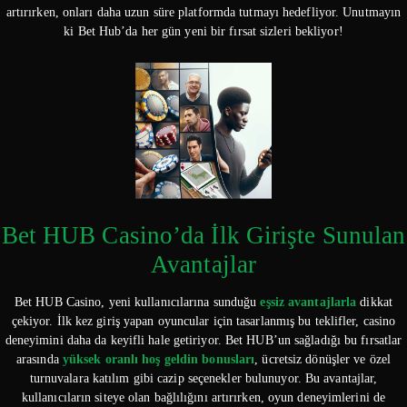
artırırken, onları daha uzun süre platformda tutmayı hedefliyor. Unutmayın
ki Bet Hub’da her gün yeni bir fırsat sizleri bekliyor!
Bet HUB Casino’da İlk Girişte Sunulan
Avantajlar
Bet HUB Casino, yeni kullanıcılarına sunduğu
eşsiz avantajlarla
dikkat
çekiyor. İlk kez giriş yapan oyuncular için tasarlanmış bu teklifler, casino
deneyimini daha da keyifli hale getiriyor. Bet HUB’un sağladığı bu fırsatlar
arasında
yüksek oranlı hoş geldin bonusları
, ücretsiz dönüşler ve özel
turnuvalara katılım gibi cazip seçenekler bulunuyor. Bu avantajlar,
kullanıcıların siteye olan bağlılığını artırırken, oyun deneyimlerini de