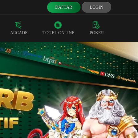
DAFTAR
LOGIN
ARCADE
TOGEL ONLINE
POKER