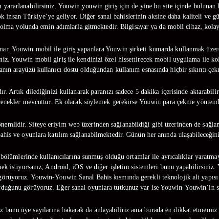
en yararlanabilirsiniz. Youwin youwin giriş için de yine bu site içinde bulunan 
ok insan Türkiye’ye geliyor. Diğer sanal bahislerinin aksine daha kaliteli ve 
ma yolunda emin adımlarla gitmektedir. Bilgisayar ya da mobil cihaz, kolayca
sunar. Youwin mobil ile giriş yapanlara Youwin şirketi kumarda kullanmak üze
niz. Youwin mobil giriş ile kendinizi özel hissettirecek mobil uygulama ile kol
nın arayüzü kullanıcı dostu olduğundan kullanım esnasında hiçbir sıkıntı çek
 Artık dilediğinizi kullanarak paranızı sadece 5 dakika içerisinde aktarabilirs
eçenekler mevcuttur. Ek olarak söylemek gerekirse Youwin para çekme yöntemle
ı önemlidir. Siteye eriyim web üzerinden sağlanabildiği gibi üzerinden de sağl
 bahis ve oyunlara katılım sağlanabilmektedir. Günün her anında ulaşabileceğini
ölümlerinde kullanıcılarına sunmuş olduğu ortamlar ile ayrıcalıklar yaratmaya
tmek istiyorsanız; Android, iOS ve diğer işletim sistemleri bunu yapabilirsin
örüyoruz. Youwin-Youwin Sanal Bahis kısmında gerekli teknolojik alt yapısı il
şturduğunu görüyoruz. Eğer sanal oyunlara tutkunuz var ise Youwin-Youwin’in 
 Biz bunu üye sayılarına bakarak da anlayabiliriz ama burada en dikkat etmemiz