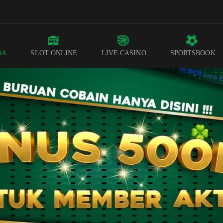
DA
SLOT ONLINE
LIVE CASINO
SPORTSBOOK