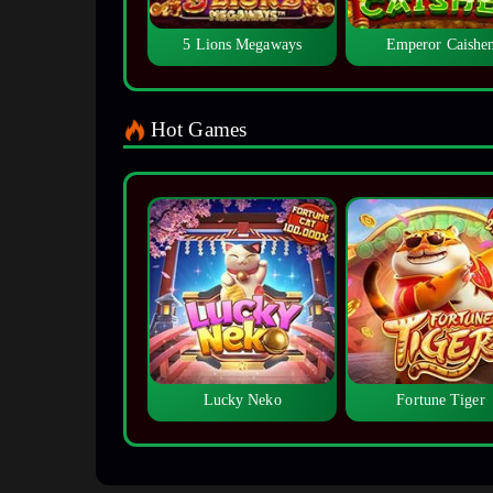
5 Lions Megaways
Emperor Caishe
Hot Games
Lucky Neko
Fortune Tiger