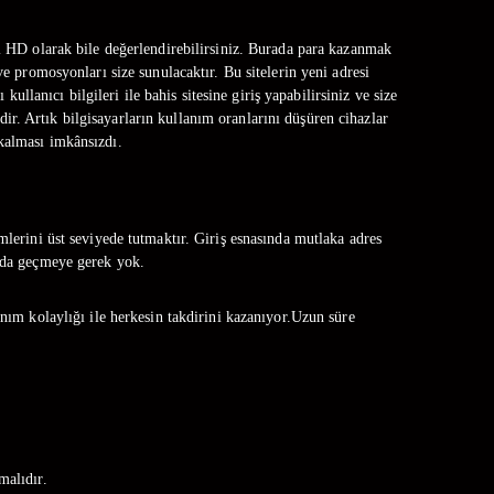
ll HD olarak bile değerlendirebilirsiniz. Burada para kazanmak
 promosyonları size sunulacaktır. Bu sitelerin yeni adresi
lanıcı bilgileri ile bahis sitesine giriş yapabilirsiniz ve size
r. Artık bilgisayarların kullanım oranlarını düşüren cihazlar
kalması imkânsızdı.
emlerini üst seviyede tutmaktır. Giriş esnasında mutlaka adres
arda geçmeye gerek yok.
anım kolaylığı ile herkesin takdirini kazanıyor.Uzun süre
malıdır.