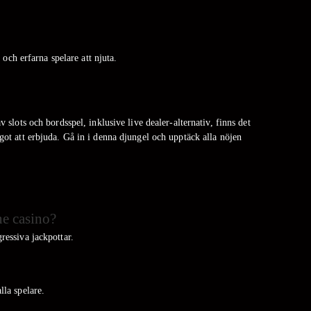
 och erfarna spelare att njuta.
lots och bordsspel, inklusive live dealer-alternativ, finns det
ågot att erbjuda. Gå in i denna djungel och upptäck alla nöjen
ne casino?
ressiva jackpottar.
lla spelare.