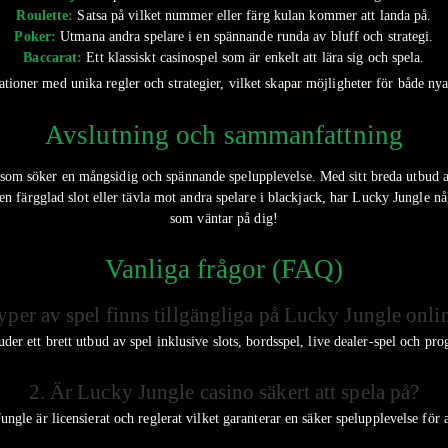
Roulette:
Satsa på vilket nummer eller färg kulan kommer att landa på.
Poker:
Utmana andra spelare i en spännande runda av bluff och strategi.
Baccarat:
Ett klassiskt casinospel som är enkelt att lära sig och spela.
ationer med unika regler och strategier, vilket skapar möjligheter för både nya
Avslutning och sammanfattning
 som söker en mångsidig och spännande spelupplevelse. Med sitt breda utbud av s
 en färgglad slot eller tävla mot andra spelare i blackjack, har Lucky Jungle n
som väntar på dig!
Vanliga frågor (FAQ)
typer av spel finns tillgängliga på Lucky Jungle onli
der ett brett utbud av spel inklusive slots, bordsspel, live dealer-spel och prog
2. Är Lucky Jungle casino säkert att spela på?
ungle är licensierat och reglerat vilket garanterar en säker spelupplevelse för a