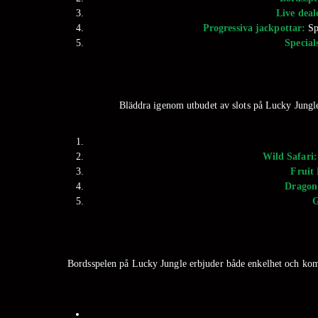
Live deal
Progressiva jackpottar:
Spe
Special
Bläddra igenom utbudet av slots på Lucky Jungl
Wild Safari:
Fruit 
Dragon
G
Bordsspelen på Lucky Jungle erbjuder både enkelhet och kompl