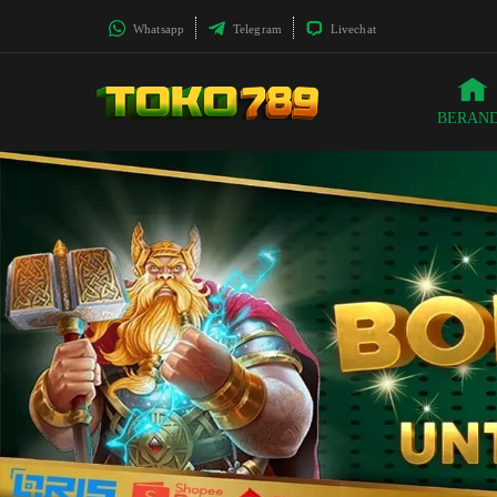
Whatsapp
Telegram
Livechat
BERAN