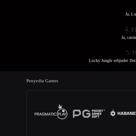
Ja, Lu
4. F
Ja, casi
5. 
Lucky Jungle erbjuder fler
Penyedia Games