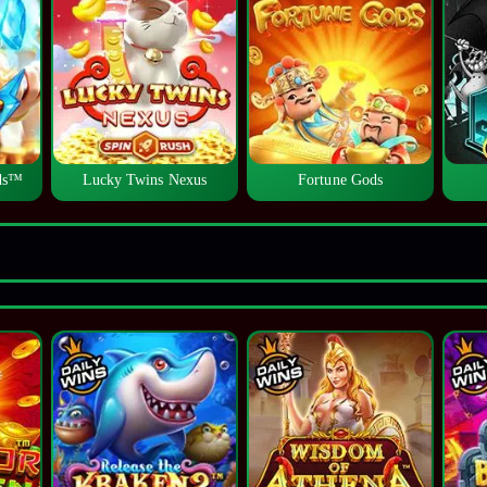
lds™
Lucky Twins Nexus
Fortune Gods