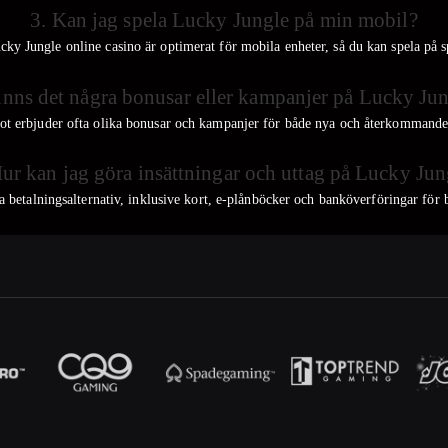
3. Kan jag spela Lucky Jungle på min mobil?
cky Jungle online casino är optimerat för mobila enheter, så du kan spela på 
inns det några bonusar eller kampanjer på Lucky Ju
not erbjuder ofta olika bonusar och kampanjer för både nya och återkommande
Hur kan jag göra insättningar och uttag på Lucky Jun
a betalningsalternativ, inklusive kort, e-plånböcker och banköverföringar för b