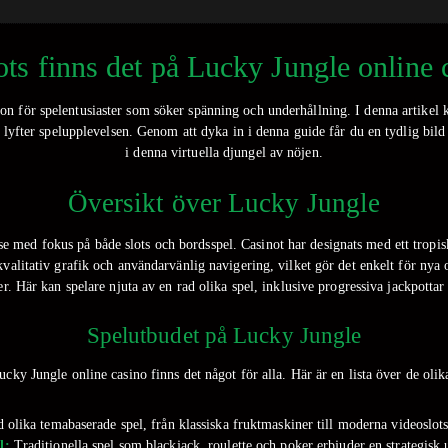
ots finns det på Lucky Jungle online
ion för spelentusiaster som söker spänning och underhållning. I denna artikel 
lyfter spelupplevelsen. Genom att dyka in i denna guide får du en tydlig bild
i denna virtuella djungel av nöjen.
Översikt över Lucky Jungle
e med fokus på både slots och bordsspel. Casinot har designats med ett tropisk
valitativ grafik och användarvänlig navigering, vilket gör det enkelt för nya oc
er. Här kan spelare njuta av en rad olika spel, inklusive progressiva jackpottar
Spelutbudet på Lucky Jungle
cky Jungle online casino finns det något för alla. Här är en lista över de olik
olika temabaserade spel, från klassiska fruktmaskiner till moderna videoslot
l:
Traditionella spel som blackjack, roulette och poker erbjuder en strategisk