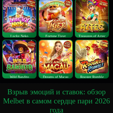
Lucky Neko
Fortune Tiger
Treasures of Aztec
Wild Bandito
Dreams of Macau
Rooster Rumble
Взрыв эмоций и ставок: обзор
Melbet в самом сердце пари 2026
года