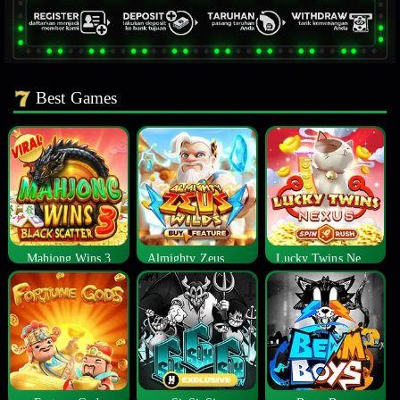
Best Games
Mahjong Wins 3
Almighty Zeus Wilds™
Lucky Twins Nexus