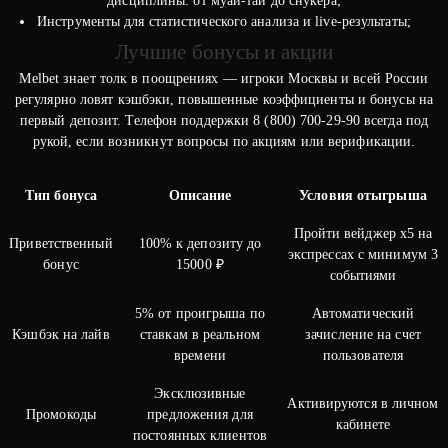
дисциплины: от муай-тай до снукера;
Инструменты для статистического анализа и live-результаты;
Лучшие бонусы и акции
Melbet знает толк в поощрениях — игроки Москвы и всей России
регулярно ловят кэшбэки, повышенные коэффициенты и бонусы на
первый депозит. Телефон поддержки 8 (800) 700-29-90 всегда под
рукой, если возникнут вопросы по акциям или верификации.
Тип бонуса
Описание
Условия отыгрыша
Пройти вейджер x5 на
Приветственный
100% к депозиту до
экспрессах с минимум 3
бонус
15000 ₽
событиями
5% от проигрыша по
Автоматический
Кэшбэк на лайв
ставкам в реальном
зачисление на счет
времени
пользователя
Эксклюзивные
Активируются в личном
Промокоды
предложения для
кабинете
постоянных клиентов