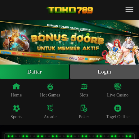
Beranda
Slot Online
Live Casino
Sportsbook
Arcade
Togel Online
Daftar
Login
Poker
Whatsapp
Home
Hot Games
Slots
Live Casino
Telegram
Sports
Arcade
Poker
Togel Online
Livechat