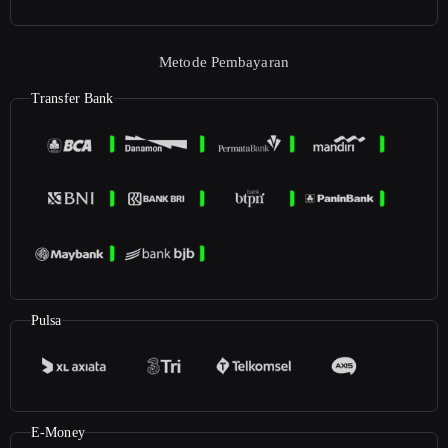
Metode Pembayaran
Transfer Bank
Pulsa
E-Money