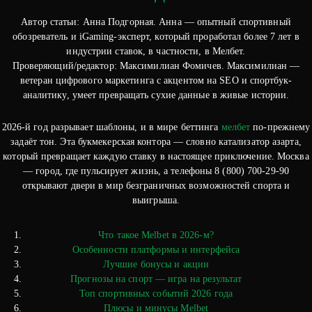
Автор статьи:
Анна Подгорная
. Анна — опытный спортивный
обозреватель и iGaming-эксперт, который проработал более 7 лет в
индустрии ставок, в частности, в Мелбет.
Проверяющий/редактор:
Максимилиан Фомичев
. Максимилиан —
ветеран цифрового маркетинга с акцентом на SEO и спортбук-
аналитику, умеет превращать сухие данные в живые истории.
2026-й год разрывает шаблоны, и в мире беттинга
мелбет
по-прежнему
задаёт тон. Эта букмекерская контора — словно катализатор азарта,
который превращает каждую ставку в настоящее приключение. Москва
— город, где пульсирует жизнь, а телефоны 8 (800) 700-29-90
открывают двери в мир безграничных возможностей спорта и
выигрыша.
Что такое Melbet в 2026-м?
Особенности платформы и интерфейса
Лучшие бонусы и акции
Прогнозы на спорт — игра на результат
Топ спортивных событий 2026 года
Плюсы и минусы Melbet